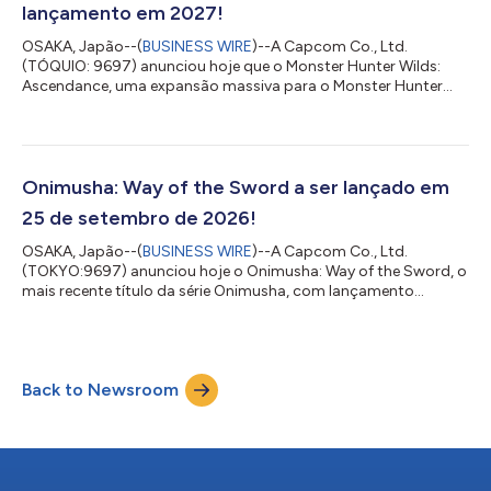
lançamento em 2027!
OSAKA, Japão--(
BUSINESS WIRE
)--A Capcom Co., Ltd.
(TÓQUIO: 9697) anunciou hoje que o Monster Hunter Wilds:
Ascendance, uma expansão massiva para o Monster Hunter
Wilds, tem lançamento previsto em 2027. Monster Hunter
Wilds: Ascendance é uma expansão massiva (conteúdo pago)
para o Monster Hunter Wilds, que foi lançado em fevereiro de
2025. Como continuação da história do jogo principal, a
expansão irá aprofundar ainda mais a experiência de
Onimusha: Way of the Sword a ser lançado em
jogabilidade com novos conteúdos, incluindo novos níveis...
25 de setembro de 2026!
OSAKA, Japão--(
BUSINESS WIRE
)--A Capcom Co., Ltd.
(TOKYO:9697) anunciou hoje o Onimusha: Way of the Sword, o
mais recente título da série Onimusha, com lançamento
programado para 25 de setembro de 2026. O Onimusha: Way
of the Sword, que marca o primeiro título inédito da série em
mais de 20 anos, é um jogo de fantasia sombria com
inspiração japonesa. Traz Miyamoto Musashi como
Back to Newsroom
protagonista e se passa na Quioto da era Edo que foi
corrompida pelas malévolas nuvens de Malice. A Capcom está
desenvo...