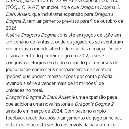
OSAKA, Japão--(
BUSINESS WIRE
)--
A Capcom Co., Ltd.
(TÓQUIO: 9697) anunciou hoje que
Dragon’s Dogma 2:
Dark Arisen
, que inclui uma expansão para
Dragon’s
Dogma 2
, tem lançamento previsto para 9 de outubro de
2026.
A série
Dragon’s Dogma
consiste em jogos de ação em
um cenário de fantasia, onde os jogadores se aventuram
em um vasto mundo aberto de espadas e magia. Desde
o lançamento do primeiro jogo em 2012, a série
conquistou elogios em todo o mundo por recursos de
jogabilidade como seus companheiros de aventura
"peões" que podem realizar ações por conta própria,
*
levando a série a vender mais de 14 milhões
de
unidades no total.
Dragon’s Dogma 2: Dark Arisen
é uma expansão paga
que adiciona uma nova história a
Dragon’s Dogma 2
,
lançado em março de 2024. Com base no amplo
feedback recebido após o lançamento do jogo principal,
esta expansão está sendo desenvolvida para oferecer