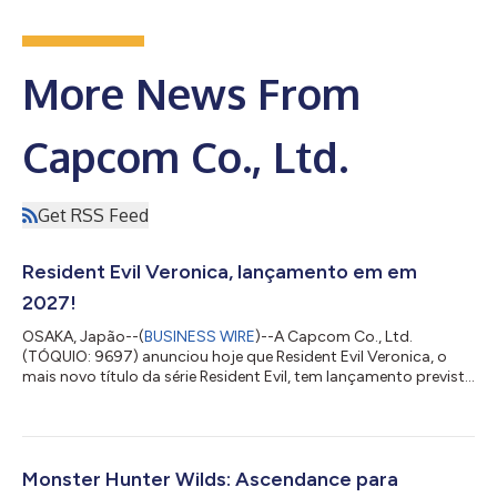
More News From
Capcom Co., Ltd.
Get RSS Feed
Resident Evil Veronica, lançamento em em
2027!
OSAKA, Japão--(
BUSINESS WIRE
)--A Capcom Co., Ltd.
(TÓQUIO: 9697) anunciou hoje que Resident Evil Veronica, o
mais novo título da série Resident Evil, tem lançamento previsto
para 2027. A franquia Resident Evil apresenta jogos de terror e
sobrevivência nos quais os jogadores utilizam uma variedade
de armas e outros itens para sobreviver a situações
aterrorizantes. Com o apoio de uma base de fãs global
apaixonada, as vendas acumuladas do jogo desde o
Monster Hunter Wilds: Ascendance para
lançamento do primeiro título desta série prin...