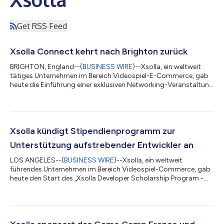
Get RSS Feed
Xsolla Connect kehrt nach Brighton zurück
BRIGHTON, England--(
BUSINESS WIRE
)--Xsolla, ein weltweit
tätiges Unternehmen im Bereich Videospiel-E-Commerce, gab
heute die Einführung einer exklusiven Networking-Veranstaltung
für die britische Spieleentwickler-Community bekannt: Xsolla
Connect findet am 15. Juli 2026 im Rahmen der
Develop:Brighton 2026 statt. Die Veranstaltung soll
unabhängige und mittelständische Entwickler, Publisher,
Investoren und Branchenexperten zusammenbringen und bietet
Xsolla kündigt Stipendienprogramm zur
einen Abend voller wertvoller Kontakte und umse...
Unterstützung aufstrebender Entwickler an
LOS ANGELES--(
BUSINESS WIRE
)--Xsolla, ein weltweit
führendes Unternehmen im Bereich Videospiel-Commerce, gab
heute den Start des „Xsolla Developer Scholarship Program -
Cologne 2026“ bekannt. Dabei handelt es sich um eine Initiative
zur Unterstützung unabhängiger und mittelständischer
Spieleentwickler, die finanzielle Hürden überwinden müssen, um
an der gamescom 2026 in Köln teilzunehmen. Auf der weltweit
größten Gaming-Veranstaltung treffen sich Entwickler,