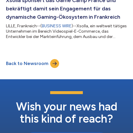
Xsolla sponsert das Game Camp France und
Publisher, Investoren und Branchenfü...
bekräftigt damit sein Engagement für das
dynamische Gaming-Ökosystem in Frankreich
LILLE, Frankreich--(
BUSINESS WIRE
)--Xsolla, ein weltweit tätiges
Unternehmen im Bereich Videospiel-E-Commerce, das
Entwickler bei der Markteinführung, dem Ausbau und der
Monetarisierung ihrer Spiele unterstützt, gab heute bekannt,
dass es das Game Camp France am 18. und 19. Juni 2026
sponsorn wird. Die französische Videospielbranche gilt weithin
als eine der dynamischsten in Europa; ihr Umsatz belief sich im
Back to Newsroom
Jahr 2025 auf rund 5,8 Milliarden Euro. Es handelt sich nicht um
einen zentralisierten...
Wish your news had
this kind of reach?