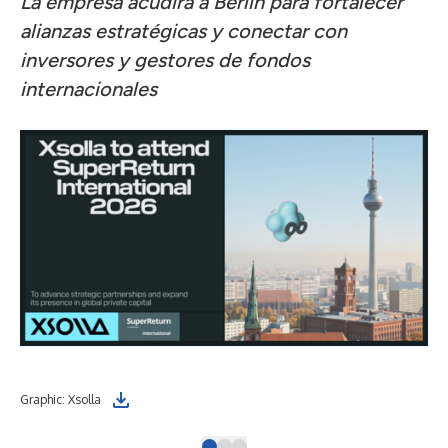
La empresa acudirá a Berlín para fortalecer
alianzas estratégicas y conectar con
inversores y gestores de fondos
internacionales
Graphic: Xsolla
Dmi