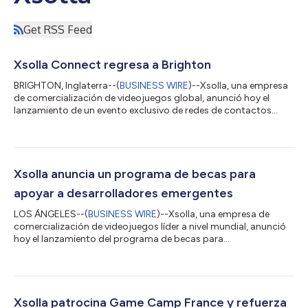
Get RSS Feed
Xsolla Connect regresa a Brighton
BRIGHTON, Inglaterra--(
BUSINESS WIRE
)--Xsolla, una empresa
de comercialización de videojuegos global, anunció hoy el
lanzamiento de un evento exclusivo de redes de contactos
profesionales para la comunidad de desarrolladores del Reino
Unido, Xsolla Connect, que se llevará a cabo junto con
Develop:Brighton 2026 el 15 de julio de 2026. Diseñada para
convocar a desarrolladores, editores, inversores y profesionales
de la industria independientes y de nivel medio, el evento será
Xsolla anuncia un programa de becas para
una velada enfocada...
apoyar a desarrolladores emergentes
LOS ÁNGELES--(
BUSINESS WIRE
)--Xsolla, una empresa de
comercialización de videojuegos líder a nivel mundial, anunció
hoy el lanzamiento del programa de becas para
desarrolladores de Xsolla Colonia 2026, una iniciativa diseñada
para apoyar a desarrolladores de juegos independientes y de
nivel medio que enfrentan obstáculos financieros para asistir a
gamescom 2026 en Colonia (Alemania). gamescom es el
evento de videojuegos más grande del mundo y reúne a
Xsolla patrocina Game Camp France y refuerza