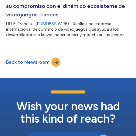
desarrolladores, editores, inversores y líde...
su compromiso con el dinámico ecosistema de
videojuegos francés
LILLE, Francia--(
BUSINESS WIRE
)--Xsolla, una empresa
internacional de comercio de videojuegos que ayuda a los
desarrolladores a lanzar, hacer crecer y monetizar sus juegos,
ha anunciado hoy que patrocinará el Game Camp France, que
se celebrará los días 18 y 19 de junio de 2026. Se considera que
la industria francesa de los videojuegos es una de las más
dinámicas de Europa, con unos ingresos que alcanzarán
Back to Newsroom
aproximadamente los 5,8 mil millones de euros en 2025. No se
trata de un mercado centraliz...
Wish your news had
this kind of reach?