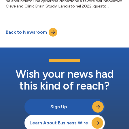
ha annunciato una generosa donazione a favore dell'innovativo
Cleveland Clinic Brain Study. Lanciato nel 2022, questo
ambizioso studio longitudinale si prefigge di seguire soggetti
sani per un periodo di 20 anni, con l'obiettivo di identificare i
marcatori precoci della malattia e i bersagli terapeutici
necessari per prevenire e quindi curare le malattie neurologiche.
Back to Newsroom
L'impegno del Baszucki Group porta a 450.000 dollari la
donazione tot...
Wish your news had
this kind of reach?
Sign Up
Learn About Business Wire