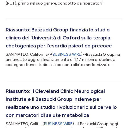
(RCT), primo nel suo genere, condotto da ricercatori
all'Università della California, San Francisco (UCSF), e finanziato
in parte dal National Institute of Mental Health (NIMH),
contribuisce alla crescente letteratura sul potenziale beneficio
di una dieta chetogenica per il trattamento di disturbi psicotici.
Lo studio, che ha arruolato partecipanti affetti da disturbi dello
Riassunto: Baszucki Group finanzia lo studio
spettro...
clinico dell'Università di Oxford sulla terapia
chetogenica per l'esordio psicotico precoce
SAN MATEO, California--(
BUSINESS WIRE
)--Baszucki Group ha
annunciato oggi un finanziamento di 1,17 milioni di sterline a
sostegno di uno studio clinico controllato randomizzato
presso l'Università di Oxford per la valutazione della fattibilità,
sicurezza ed efficacia di una dieta chetogenica per pazienti a
elevato rischio clinico di psicosi (CHR-P). I ricercatori
sottoporranno a test la capacità di questa terapia nutrizionale
di migliorare la salute mentale e fisica dei pazienti. Questo
Riassunto: Il Cleveland Clinic Neurological
progett...
Institute e il Baszucki Group insieme per
realizzare uno studio rivoluzionario sul cervello
con marcatori di salute metabolica
SAN MATEO, Calif.--(
BUSINESS WIRE
)--Il Baszucki Group oggi