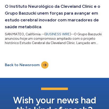
terapia nutricional de melhorar a saúde mental e física dos
pacientes. Esse projeto se desenvolve com base em um
O Instituto Neurológico da Cleveland Clinic e o
crescente corpo de pesquisas que s...
Grupo Baszucki unem forças para avançar em
estudo cerebral inovador com marcadores de
saúde metabólica
SAN MATEO, Califórnia.--(
BUSINESS WIRE
)--O Grupo Baszucki
anunciou hoje um compromisso ampliado com o projeto
histórico Estudo Cerebral da Cleveland Clinic. Lançado em
2022, este ambicioso estudo longitudinal planeja acompanhar
indivíduos saudáveis por um período de 20 anos com o
objetivo de identificar marcadores precoces de doenças e
alvos terapêuticos necessários para prevenir e, em última
Back to Newsroom
instância, curar doenças neurológicas. O compromisso do
Grupo Baszucki eleva sua doação total para o es...
Wish your news had