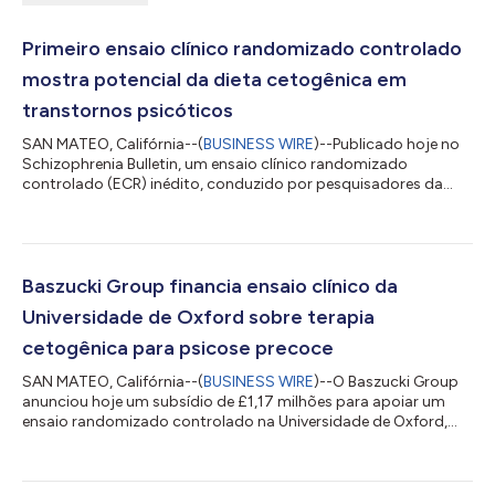
Primeiro ensaio clínico randomizado controlado
mostra potencial da dieta cetogênica em
transtornos psicóticos
SAN MATEO, Califórnia--(
BUSINESS WIRE
)--Publicado hoje no
Schizophrenia Bulletin, um ensaio clínico randomizado
controlado (ECR) inédito, conduzido por pesquisadores da
Universidade da Califórnia, San Francisco (UCSF), e financiado
em parte pelo Instituto Nacional de Saúde Mental (NIMH),
contribui para a crescente literatura sobre o potencial
benefício da dieta cetogênica no tratamento de transtornos
psicóticos. O estudo, que recrutou participantes com
Baszucki Group financia ensaio clínico da
transtornos do espectro da esquizofrenia o...
Universidade de Oxford sobre terapia
cetogênica para psicose precoce
SAN MATEO, Califórnia--(
BUSINESS WIRE
)--O Baszucki Group
anunciou hoje um subsídio de £1,17 milhões para apoiar um
ensaio randomizado controlado na Universidade de Oxford,
avaliando a viabilidade, a segurança e a eficácia de uma dieta
cetogênica para pacientes com risco clínico elevado de
psicose (RCE-P). Os pesquisadores testarão essa habilidade da