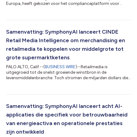
Europa, heeft gekozen voor het complianceplatform voor
financiële criminaliteit van SymphonyAI. SymphonyAI is
wereldwijde koploper op het gebied van verticale AI. Het doel is
om de klantonderzoeksprocedures (CDD) binnen de hele
Midden- en Oost-Europese regio te harmoniseren. Met
activiteiten in 14 landen en ongeveer 17 miljoen klanten brengt
Samenvatting: SymphonyAI lanceert CINDE
UNIQA een van de meest complexe complian...
Retail Media Intelligence om merchandising en
retailmedia te koppelen voor middelgrote tot
grote supermarktketens
PALO ALTO, Calif.--(
BUSINESS WIRE
)--Retailmedia is
uitgegroeid tot de snelst groeiende winstbron in de
levensmiddelenbranche. Toch stromen de miljarden dollars die
producenten van consumentenartikelen (CPG-adverteerders)
jaarlijks investeren door een systeem waarin media-inkopers en
winkeliers nooit over dezelfde gegevens beschikken. Winkeliers
stellen hun assortiment samen, onderhandelen over
inkoopvoorwaarden en voeren schapherinrichtingen door
Samenvatting: SymphonyAI lanceert acht AI-
zonder dat ze kunnen zien welke media-investerin...
applicaties die specifiek voor betrouwbaarheid
van energieactiva en operationele prestaties
zijn ontwikkeld