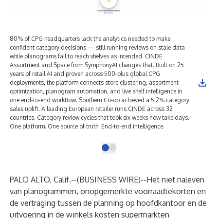
80% of CPG headquarters lack the analytics needed to make
confident category decisions — still running reviews on stale data
while planograms fail to reach shelves as intended. CINDE
Assortment and Space from SymphonyAI changes that. Built on 25
years of retail AI and proven across 500-plus global CPG
deployments, the platform connects store clustering, assortment
optimization, planogram automation, and live shelf intelligence in
one end-to-end workflow. Southern Co-op achieved a 5.2% category
sales uplift. A leading European retailer runs CINDE across 32
countries. Category review cycles that took six weeks now take days.
One platform. One source of truth. End-to-end intelligence.
PALO ALTO, Calif.--(
BUSINESS WIRE
)--
Het niet naleven
van planogrammen, onopgemerkte voorraadtekorten en
de vertraging tussen de planning op hoofdkantoor en de
uitvoering in de winkels kosten supermarkten