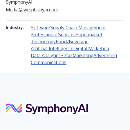
SymphonyAI
Media@symphonyai.com
Software
Supply Chain Management
Industry:
Professional Services
Supermarket
Technology
Food/Beverage
Artificial Intelligence
Digital Marketing
Data Analytics
Retail
Marketing
Advertising
Communications