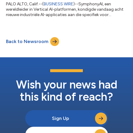
PALO ALTO, Calif.--(
BUSINESS WIRE
)--SymphonyAI, een
wereldleider in Vertical AI-platformen, kondigde vandaag acht
nieuwe industriële AI-applicaties aan die specifiek voor
energieoperatoren zijn ontwikkeld. Dit markeert de meest
doelgerichte uitbreiding van IRIS Foundry in de energiesector
tot op vandaag. In tegenstelling tot algemene software voor
activabeheer, zijn deze applicaties ontwikkeld rond de
Back to Newsroom
specifieke uitvalmodi, procesdynamiek en regelgevende
verplichtingen van activiteiten voor ene...
Wish your news had
this kind of reach?
Sign Up