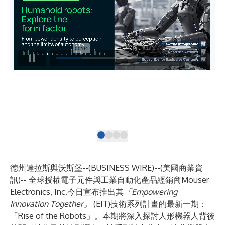
最
有
部
德州達拉斯與沃斯堡--(
BUSINESS WIRE
)--
(美國商業資
訊)-- 全球授權電子元件與工業自動化產品經銷商
Mouser
Electronics
, Inc.今日宣布推出其
「Empowering
Innovation Together」
(EIT)技術系列計畫的最新一期：
「Rise of the Robots」
。本期將深入探討人形機器人背後