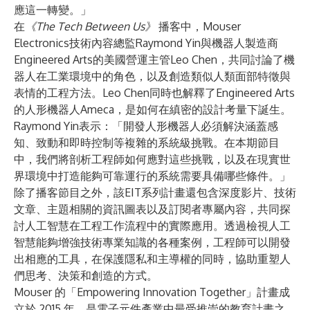
應這一轉變。」
在
《The Tech Between Us》
播客
中，Mouser
Electronics技術內容總監Raymond Yin與機器人製造商
Engineered Arts的美國營運主管Leo Chen，共同討論了機
器人在工業環境中的角色，以及創造類似人類面部特徵與
表情的工程方法。Leo Chen同時也解釋了Engineered Arts
的人形機器人Ameca，是如何在縝密的設計考量下誕生。
Raymond Yin表示：「開發人形機器人必須解決涵蓋感
知、致動和即時控制等複雜的系統級挑戰。在本期節目
中，我們將剖析工程師如何應對這些挑戰，以及在現實世
界環境中打造能夠可靠運行的系統需要具備哪些條件。」
除了播客節目之外，該EIT系列計畫還包含深度
影片
、技術
文章
、主題相關的
資訊圖表
以及
訂閱者專屬內容
，共同探
討人工智慧在工程工作流程中的實際應用。透過檢視人工
智慧能夠增強技術專業知識的各種案例，工程師可以開發
出相應的工具，在保護隱私和主導權的同時，協助重塑人
們思考、決策和創造的方式。
Mouser 的「Empowering Innovation Together」計畫成
立於 2015 年，是電子元件產業中最受推崇的教育計畫之