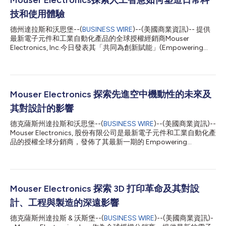
技和使用體驗
德州達拉斯和沃思堡--(
BUSINESS WIRE
)--(美國商業資訊)-- 提供
最新電子元件和工業自動化產品的全球授權經銷商Mouser
Electronics, Inc.今日發表其「共同為創新賦能」(Empowering
Innovation Together, EIT)技術系列的2026年第一期內容——讓AI
融入日常生活(Engineering AI for Daily Life)。本期內容探索人工智
慧如何日益深度融入各類日常產品和服務，從輔助搜尋和消息工
具，到可監測個人健康狀況的醫療穿戴裝置，應用場景無處不在。
隨著AI能力在消費和互連裝置中不斷擴展，工程師們持續設計相關
Mouser Electronics 探索先進空中機動性的未來及
系統，讓這些技術在實際應用中更加實用、直覺和值得信賴。
其對設計的影響
Mouser Electronics總裁Jeff Newell表示：「AI正迅速從實驗性技
術化身為人們日常依賴的產品功能，工程師在其應用落地的過程中
德克薩斯州達拉斯和沃思堡--(
BUSINESS WIRE
)--(美國商業資訊)--
扮演著重要角色。隨著AI融入各類消費裝置和互連系統，設計這類
Mouser Electronics, 股份有限公司是最新電子元件和工業自動化產
技術時，既要能夠支援人類的專業知識，又要保證技術的可靠性和
品的授權全球分銷商，發佈了其最新一期的 Empowering
可信度，這一點非常重要。本期EIT系列內容旨在協助工程師找到
Innovation Together（EIT）科技系列，城市交通起飛, 研究先進
打造下一代AI解決方案所需的工具和...
空中機動（AAM）的新興領域。 本系列詳細介紹了電動垂直起降
（eVTOL）車輛背後的科技、都市部署基礎設施的挑戰以及為未來
城市交通提供動力的氫燃料電池解決方案。 都市空中交通
（UAM）從未來主義概念向可擴展現實過渡的道路受到形式、動力
Mouser Electronics 探索 3D 打印革命及其對設
和儲能方面的障礙的限制。 工程師們通過採用模組化設計方法來
計、工程與製造的深遠影響
應對這一挑戰，該方法允許eVTOL飛機專門為市中心的空中計程車
或更長的區域班機而建造。 克服能源限制是確保城市交通可持續
德克薩斯州達拉斯 & 沃斯堡--(
BUSINESS WIRE
)--(美國商業資訊)-
性的關鍵，而尖端科技，特別是氫燃料電池科技的進步已被證明至