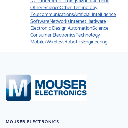
IOT (Internet of Things)
Manufacturing
Other Science
Other Technology
Telecommunications
Artificial Intelligence
Software
Networks
Internet
Hardware
Electronic Design Automation
Science
Consumer Electronics
Technology
Mobile/Wireless
Robotics
Engineering
MOUSER ELECTRONICS