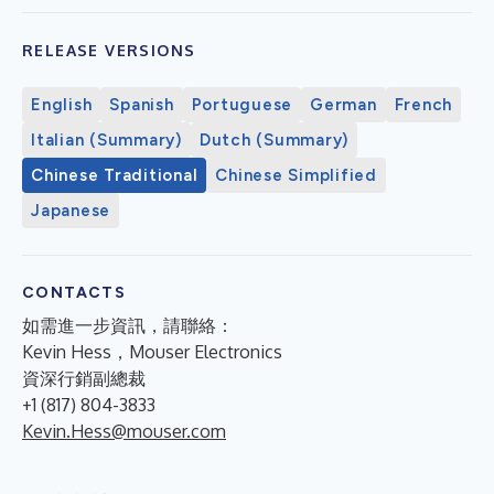
RELEASE VERSIONS
English
Spanish
Portuguese
German
French
Italian (Summary)
Dutch (Summary)
Chinese Traditional
Chinese Simplified
Japanese
CONTACTS
如需進一步資訊，請聯絡：
Kevin Hess，Mouser Electronics
資深行銷副總裁
+1 (817) 804-3833
Kevin.Hess@mouser.com