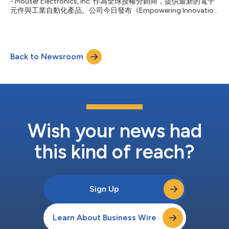
- Mouser Electronics, Inc. 作為全球授權分銷商，提供最新的電子
關重要。 這些燃料電池通過提供可靠、高密度的電力，同時大大
元件與工業自動化產品。公司今日發布《Empowering Innovation
縮短了傳統電池的周轉時間，從而幫助形成可靠的解決方案。 模
Together（EIT，攜手創新共贏未來）》技術系列的最新一期，題
組化設計和先進動力的結合是構建功能性城市交通生態系統的關鍵
為 That's 3D Printed?（這是 3D 打印？）。本期聚焦 3D 打印（亦
基礎。 在我們之間的科技 Mouser的科技行銷...
稱「增材製造」）的基礎原理如何透過新型材料、人工智能
（AI）、加速的生產周期以及前所未有的設計精度，推動設計、工
Back to Newsroom
程和製造領域的變革。 3D 打印的巧思在於能夠製作高度複雜的幾
何形狀與精細的內部結構，這往往是傳統減材製造方法難以實現
的。得益於 AI 與新材料的融合創新，加之供應鏈壓力帶來的推
動，這一能力正迅速擴展，並促成多元化應用，例如：採用可 3D
打印鈦材製造且獲 FAA 批准的發動機部件，以及用生物材料製成
的人體軟骨植入物。對於工程師而言，這種創造靈活性意味著前所
未有的設計自由度，並可藉助 AI 驅動工具進一步優化。 在 The
Tech Between Us 播客中，3D 打印解...
Wish your news had
this kind of reach?
Sign Up
Learn About Business Wire