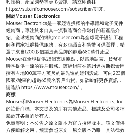
興技術、產品趨勢等更多資訊，請立即前往
https://sub.info.mouser.com/subscriber/
訂閱。
關於Mouser Electronics
Mouser Electronics是一家經過授權的半導體和電子元件
經銷商，專注於來自其一流製造商合作夥伴的新產品介
紹。全球經銷商的網站mouser.com為全球電子設計工程
師和買家社群提供服務，有多種語言和貨幣可供選擇，精
選了來自1200多個製造商品牌的超過680萬件產品。
Mouser在全球提供28個支援據點，以當地語言、貨幣和
時區提供一流的客戶服務。該經銷商在德州達拉斯都會區
擁有占地100萬平方英尺的最先進的經銷設施，可向223個
國家/地區的超過65萬名客戶出貨。如欲瞭解更多資訊，
請造訪
https://www.mouser.com/
。
商標
Mouser和Mouser Electronics為Mouser Electronics, Inc
的註冊商標。本文提及的所有其他產品、標誌及公司名稱
屬於其各自的所有人。
免責聲明：本公告之原文版本乃官方授權版本。譯文僅供
方便瞭解之用，煩請參照原文，原文版本乃唯一具法律效