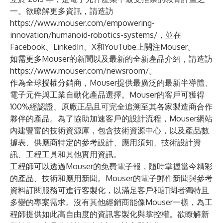
一。欲瞭解更多資訊，請造訪
https://www.mouser.com/empowering-
innovation/humanoid-robotics-systems/
，並在
Facebook
、
LinkedIn
、
X
和
YouTube
上關注Mouser。
如需更多Mouser的新聞以及最新的全新產品介紹，請造訪
https://www.mouser.com/newsroom/
。
作為全球授權分銷商，Mouser提供最廣泛的最新半導體、
電子元件與工業自動化產品選擇。Mouser的客戶可獲得
100%經認證、原廠正品且可完全追溯至其各家製造商合作
夥伴的產品。為了協助加速客戶的設計流程，Mouser網站
內建豐富的技術資源庫，包含
技術資源中心
，以及產品數
據表、供應商特定的參考設計、應用須知、技術設計資
訊、工程工具和其他實用資訊。
工程師可以透過Mouser的免費電子報，隨時掌握當今精彩
的產品、技術和應用新聞。Mouser的電子郵件新聞與參考
資料訂閱服務可進行客製化，以滿足客戶和訂閱者獨特且
多變的專案需求。沒有其他經銷商能像Mouser一樣，為工
程師提供如此高自由度的資訊客製化與掌控權。欲瞭解新