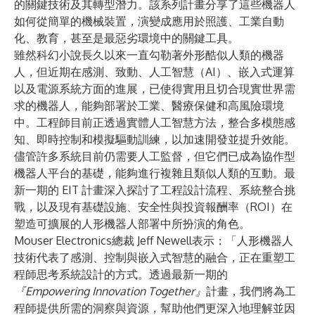
的關鍵技術及其轉型潛力。該系列計畫分享了這些機器人
如何從簡單的機械裝置，演變成應用於照護、工業自動
化、教育，甚至是最惡劣環境中的關鍵工具。
雖然科幻小說長久以來一直勾勒著外形酷似人類的機器
人，但近期在感測、致動、人工智慧（AI）、嵌入式運算
以及電源系統方面的進展，已使得實用且切合現實世界需
求的機器人，能夠部署於工業、醫療保健和高風險環境
中。工程師目前正透過實體人工智慧方法，整合多模態感
知、即時控制和模擬驅動訓練，以加速開發並提升效能。
儘管許多系統目前仍需要人工監督，但它們已成為協作型
機器人平台的基礎，能夠進行複雜且類似人類的互動。最
新一期的 EIT 計畫深入探討了工程設計流程、系統整合挑
戰，以及現有基礎設施、安全性與投資報酬率（ROI）在
塑造可擴展的人形機器人部署中所扮演的角色。
Mouser Electronics總裁 Jeff Newell表示：「人形機器人
技術代表了感測、控制與嵌入式智慧的融合，正在重塑工
程師思考系統設計的方式。透過最新一期的
『Empowering Innovation Together』
計畫，我們將為工
程師提供所需的洞察與資源，幫助他們更深入地理解並因