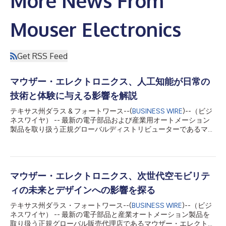
More News From
Mouser Electronics
Get RSS Feed
マウザー・エレクトロニクス、人工知能が日常の
技術と体験に与える影響を解説
テキサス州ダラス & フォートワース--(
BUSINESS WIRE
)--（ビジ
ネスワイヤ） -- 最新の電子部品および産業用オートメーション
製品を取り扱う正規グローバルディストリビューターであるマウ
ザー・エレクトロニクスは、同社の技術シリーズ「Empowering
Innovation Together（EIT）」の2026年第1弾として
「Engineering AI for Daily Life」を発表しました。本回では、支
援検索やメッセージングツールから、個人の健康状態をモニタリ
ングするヘルスケア用ウェアラブルに至るまで、人工知能（AI）
マウザー・エレクトロニクス、次世代空モビリテ
が日常的な製品やサービスにどのように組み込まれているかを考
ィの未来とデザインへの影響を探る
察しています。AIの機能がコンシューマー向けおよびコネクテッ
ドデバイス全体で拡大する中、エンジニアはこれらの技術を現実
テキサス州ダラス・フォートワース--(
BUSINESS WIRE
)--（ビジ
の用途においてより有用で直感的、かつ信頼性の高いものにする
ネスワイヤ） -- 最新の電子部品と産業オートメーション製品を
ためのシステム設計を進めています。 マウザー・エレクトロニ
取り扱う正規グローバル販売代理店であるマウザー・エレクトロ