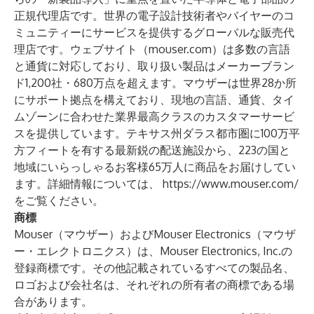
正規代理店です。世界の電子設計技術者やバイヤーのコ
ミュニティーにサービスを提供するグローバルな販売代
理店です。ウェブサイト（mouser.com）は多数の言語
と通貨に対応しており、取り扱い製品はメーカーブラン
ド1,200社・680万点を超えます。マウザーは世界28か所
にサポート拠点を構えており、現地の言語、通貨、タイ
ムゾーンに合わせた業界最高クラスのカスタマーサービ
スを提供しています。テキサス州ダラス都市圏に100万平
方フィートを有する最新鋭の配送施設から、223の国と
地域にいらっしゃるお客様65万人に商品をお届けしてい
ます。詳細情報については、
https://www.mouser.com/
をご覧ください。
商標
Mouser（マウザー）およびMouser Electronics（マウザ
ー・エレクトロニクス）は、Mouser Electronics, Inc.の
登録商標です。その他記載されているすべての製品名、
ロゴおよび会社名は、それぞれの所有者の商標である場
合があります。