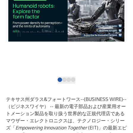
The
sys
saf
テキサス州ダラス&フォートワース--(
BUSINESS WIRE
)--
（ビジネスワイヤ） -- 最新の電子部品および産業用オー
トメーション製品を取り扱う世界的な正規代理店である
マウザー・エレクトロニクス
は、テクノロジー・シリー
ズ「
Empowering Innovation Together
(EIT)」の最新エピ