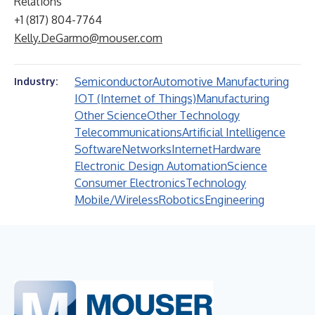
Relations
+1 (817) 804-7764
Kelly.DeGarmo@mouser.com
Semiconductor
Automotive Manufacturing
Industry:
IOT (Internet of Things)
Manufacturing
Other Science
Other Technology
Telecommunications
Artificial Intelligence
Software
Networks
Internet
Hardware
Electronic Design Automation
Science
Consumer Electronics
Technology
Mobile/Wireless
Robotics
Engineering