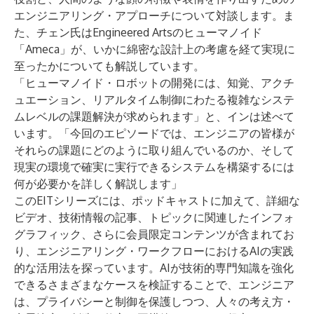
エンジニアリング・アプローチについて対談します。ま
た、チェン氏はEngineered Artsのヒューマノイド
「Ameca」が、いかに綿密な設計上の考慮を経て実現に
至ったかについても解説しています。
「ヒューマノイド・ロボットの開発には、知覚、アクチ
ュエーション、リアルタイム制御にわたる複雑なシステ
ムレベルの課題解決が求められます」と、インは述べて
います。「今回のエピソードでは、エンジニアの皆様が
それらの課題にどのように取り組んでいるのか、そして
現実の環境で確実に実行できるシステムを構築するには
何が必要かを詳しく解説します」
このEITシリーズには、ポッドキャストに加えて、詳細な
ビデオ
、技術情報の
記事
、トピックに関連した
インフォ
グラフィック
、さらに
会員限定
コンテンツが含まれてお
り、エンジニアリング・ワークフローにおけるAIの実践
的な活用法を探っています。AIが技術的専門知識を強化
できるさまざまなケースを検証することで、エンジニア
は、プライバシーと制御を保護しつつ、人々の考え方・