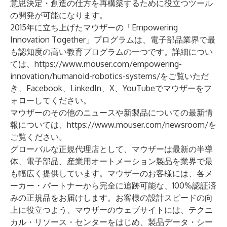
意思決定・創造の仕方を再構築するために役立つツール
の開発が可能になります。
2015年に立ち上げたマウザーの「Empowering
Innovation Together」プログラムは、電子部品業界で最
も認知度の高い教育プログラムの一つです。詳細につい
ては、
https://www.mouser.com/empowering-
innovation/humanoid-robotics-systems/
をご覧いただ
き、
Facebook
、
LinkedIn
、
X
、
YouTube
でマウザーをフ
ォローしてください。
マウザーのその他のニュースや新製品についての最新情
報については、
https://www.mouser.com/newsroom/
を
ご覧ください。
グローバルな正規代理店として、マウザーは最新の半導
体、電子部品、産業用オートメーション製品を業界で最
も幅広く提供しています。マウザーのお客様には、各メ
ーカー・パートナーから完全に追跡可能な、100%認証済
みの正規品をお届けします。お客様の設計スピードの向
上に役立つよう、マウザーのウェブサイトには、
テクニ
カル・リソース・センター
をはじめ、製品データ・シー