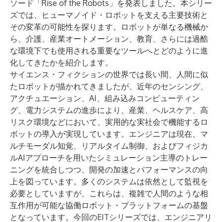
ソード「
Rise of the Robots
」を発表しました。本シリー
ズでは、ヒューマノイド・ロボットを支える主要技術と
その変革の可能性を探ります。ロボットが単なる機械か
ら、介護、産業オートメーション、教育、さらには過酷
な環境下でも使用される重要なツールへとどのように進
化してきたかを紹介します。
サイエンス・フィクションの世界では長い間、人間に似
たロボットが描かれてきましたが、近年のセンシング、
アクチュエーション、AI、組み込みコンピューティン
グ、電力システムの進歩により、産業、ヘルスケア、高
リスク環境などにおいて、実用的な実社会で機能するロ
ボットの導入が実現しています。エンジニアは現在、マ
ルチモーダル知覚、リアルタイム制御、およびフィジカ
ルAIアプローチを用いたシミュレーション主導のトレー
ニングを統合しつつ、開発の加速とパフォーマンスの向
上を図っています。多くのシステムは依然として監視を
必要としていますが、これらは、複雑で人間のような相
互作用が可能な協働ロボット・プラットフォームの基盤
となっています。今回のEITシリーズでは、エンジニアリ