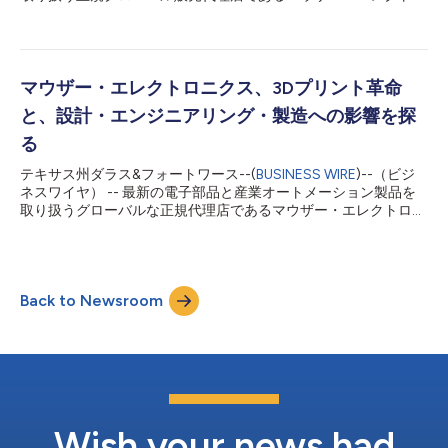
クスのジェフ・ニューウェル社長は次のように述べています。
ニクス（Mouser Electronics, Inc.）は、「Empowering
「AIは急速に実験的な技術から、日常的に人々が頼る製品へと移
Innovation Together（EIT）」テクノロジーシリーズの最新エピ
行しており、その活用方法の形成においてエ...
ソード「空へ飛び立つ都市交通（Urban Transport Takes
Flight）」を公開しました。本シリーズでは、次世代空モビリテ
ィ（AAM）という新たな分野を取り上げ、電動垂直離着陸機
マウザー・エレクトロニクス、3Dプリント革命
（eVTOL）を支える技術、都市導入に向けたインフラ整備の課
と、設計・エンジニアリング・製造への影響を探
題、そして都市交通の未来を支える水素燃料電池ソリューション
について詳しく解説しています。 都市型航空モビリティ
る
（UAM）が未来的な概念からスケーラブルな現実へ移行するため
テキサス州ダラス&フォートワース--(
BUSINESS WIRE
)--（ビジ
の道筋は、形状、動力、そしてエネルギー貯蔵に関する障壁によ
ネスワイヤ） -- 最新の電子部品と産業オートメーション製品を
って制約されています。エンジニアたちはこの課題に対し、モジ
取り扱うグローバルな正規代理店であるマウザー・エレクトロニ
ュラーデザインアプローチを採用することで対応しており、これ
クスは、技術シリーズ「エンパワリング・イノベーション・トゥ
によりeVTOL機を都市部のエアタクシ...
ギャザー（EIT）」の最新エピソード「それ、3Dプリントです
か？」を公開しました。このエピソードでは、積層造形（アディ
ティブ・マニュファクチャリング）としても知られる3Dプリン
Back to Newsroom
トの基本原理が、新素材、人工知能（AI）、生産サイクルの加
速、比類なき設計精度を通して、いかに設計・エンジニアリン
グ・製造を変革してきたかを検証します。 3Dプリントの独創性
は、従来の削り出し加工では実現が難しい複雑な形状や精巧な内
部構造を製造できる点にあります。この能力は、AIと新素材の統
合によって実現するイノベーションや、サプライチェーンの課題
が生み出す圧力によって、急速に発達しました。こうしたイノベ
ーションにより、FAA認証済みの3Dプリント可能なチタン製エン
Wish your news had
ジン部品や、バイオ素材を用いた人間の軟骨インプラントなど、