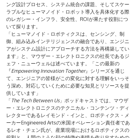
ング設計プロセス、システム統合の課題、そしてスケー
ラブルなヒューマノイド・ロボット導入を具体化する際
のレガシー・インフラ、安全性、ROIが果たす役割につ
いて探ります。
「ヒューマノイド・ロボティクスは、センシング、制
御、組み込みインテリジェンスの融合であり、エンジニ
アがシステム設計にアプローチする方法を再構築してい
ます」と、マウザー・エレクトロニクスの社長であるジ
ェフ・ニューウェルは述べています。「この最新の
『
Empowering Innovation Together
』シリーズを通じ
て、エンジニアの皆様がこの変化に対する理解をいっそ
う深め、対応していくために必要な知見とリソースを提
供しています」
「
The Tech Between Us
」
ポッドキャスト
では、マウザ
ー・エレクトロニクスのテクニカル・コンテンツ・ディ
レクターであるレイモンド・インと、ロボティクス・メ
ーカーEngineered Artsの米国オペレーション責任者であ
るレオ・チェン氏が、産業現場におけるロボティクスの
役割と、人間のような顔の特徴や表情を作り出すための