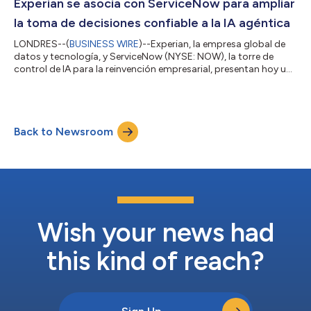
autónoma, surge un desafío clave para las empresas: cómo
Experian se asocia con ServiceNow para ampliar
confiar en una acción cuan...
la toma de decisiones confiable a la IA agéntica
LONDRES--(
BUSINESS WIRE
)--Experian, la empresa global de
datos y tecnología, y ServiceNow (NYSE: NOW), la torre de
control de IA para la reinvención empresarial, presentan hoy una
nueva asociación global plurianual que aprovecha el poder de
los agentes autónomos de IA en todas las plataformas. El
objetivo de esta alianza es ayudar a las empresas a tomar
decisiones más rápidas e inteligentes a gran escala. A través de
Back to Newsroom
esta asociación, los agentes autónomos de IA pueden adquirir
la capacidad de a...
Wish your news had
this kind of reach?