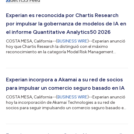
Experian es reconocida por Chartis Research
por impulsar la gobernanza de modelos de IA en
el informe Quantitative Analytics50 2026
COSTA MESA, California--(
BUSINESS WIRE
)--Experian anunció
hoy que Chartis Research la distinguió con el máximo
reconocimiento en la categoría Model Risk Management
Environment (Entorno de gestión del riesgo de modelos) del
informe Quantitative Analytics50 2026. Con esta distinción,
Experian ingresa al prestigioso ranking Quantitative
Analytics50 y reafirma su liderazgo como proveedor de
soluciones de análisis de datos e inteligencia artificial para el
Experian incorpora a Akamai a su red de socios
sector financiero regulado. "Este reconocim...
para impulsar un comercio seguro basado en IA
COSTA MESA, California--(
BUSINESS WIRE
)--Experian anunció
hoy la incorporación de Akamai Technologies a su red de
socios para seguir impulsando un comercio seguro basado en
inteligencia artificial mediante el marco Experian Agent Trust™,
junto con Skyfire, socio que acompaña el desarrollo de nuevas
innovaciones en pagos. A medida que los agentes de IA
comienzan a buscar, decidir y realizar transacciones de forma