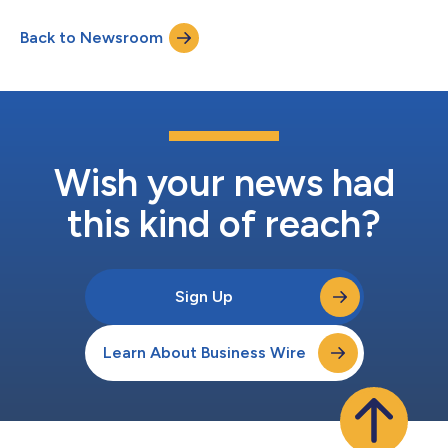
trimestre, a receita total do Grupo atingiu um recorde histórico
para o quarto trimestre, de US$ 21,6 bilhões, um aumento de
Back to Newsroom
27% em relação ao ano anterior, marcando a maior taxa de
crescimento anual em cinco a...
Wish your news had
this kind of reach?
Sign Up
Learn About Business Wire