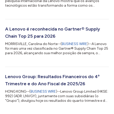
pesquisa internacional da Lenovo mostra que os avanços
tecnológicos estão transformando a forma como os
torcedores vivenciam a Copa do Mundo da FIFA 2026™,
aproximando os espectadores da ação como nunca antes.
Segundo uma pesquisa realizada com torcedores de futebol
na Austrália, Canadá, Índia, Reino Unido e Estados Unidos, 87%
afirmam que a tecnologia está aprimorando sua experiência ao
A Lenovo é reconhecida no Gartner® Supply
assistir aos jogos, e 84% relatam que as perspecti...
Chain Top 25 para 2026
MORRISVILLE, Carolina do Norte--(
BUSINESS WIRE
)--A Lenovo
foi mais uma vez classificada no Gartner® Supply Chain Top 25
para 2026, alcançando sua melhor posição de sempre, o
sétimo lugar global. O Gartner Supply Chain Top 25 é um
renomado ranking anual das melhores cadeias de suprimentos
do mundo. Em sua 22ª edição, o Gartner Supply Chain Top 25
identifica, celebra e destaca a excelência na gestão da cadeia
de suprimentos. As equipes de cadeia de suprimentos utilizam
Lenovo Group: Resultados Financeiros do 4º
o Gartner Supply Chain Top...
Trimestre e do Ano Fiscal de 2025/26
HONG KONG--(
BUSINESS WIRE
)--Lenovo Group Limited (HKSE:
992) (ADR: LNVGY), juntamente com suas subsidiárias (o
“Grupo”), divulgou hoje os resultados do quarto trimestre e do
ano fiscal de 2025/26, marcando um quarto trimestre
excepcional e o ano mais forte da história do Grupo. Durante o