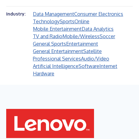
Data Management
Consumer Electronics
Industry:
Technology
Sports
Online
Mobile Entertainment
Data Analytics
TV and Radio
Mobile/Wireless
Soccer
General Sports
Entertainment
General Entertainment
Satellite
Professional Services
Audio/Video
Artificial Intelligence
Software
Internet
Hardware