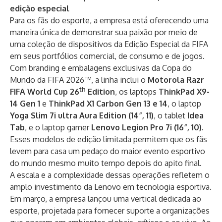
edição especial
Para os fãs do esporte, a empresa está oferecendo uma
maneira única de demonstrar sua paixão por meio de
uma coleção de dispositivos da Edição Especial da FIFA
em seus portfólios comercial, de consumo e de jogos.
Com branding e embalagens exclusivas da Copa do
Mundo da FIFA 2026™, a linha inclui o
Motorola Razr
th
FIFA World Cup 26
Edition
, os laptops
ThinkPad X9-
14 Gen 1
e
ThinkPad X1 Carbon Gen 13 e 14
, o laptop
Yoga Slim 7i ultra Aura Edition (14”, 11)
, o tablet
Idea
Tab
, e o laptop gamer
Lenovo Legion Pro 7i (16”, 10)
.
Esses modelos de edição limitada permitem que os fãs
levem para casa um pedaço do maior evento esportivo
do mundo mesmo muito tempo depois do apito final.
A escala e a complexidade dessas operações refletem o
amplo investimento da Lenovo em tecnologia esportiva.
Em março, a empresa lançou uma
vertical dedicada ao
esporte
, projetada para fornecer suporte a organizações