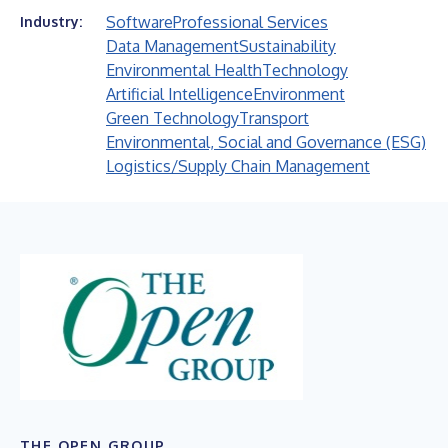
Software
Professional Services
Industry:
Data Management
Sustainability
Environmental Health
Technology
Artificial Intelligence
Environment
Green Technology
Transport
Environmental, Social and Governance (ESG)
Logistics/Supply Chain Management
THE OPEN GROUP