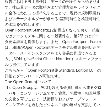
報告における説明責任は、データの完全性から始まりま
す。排出量データの取得および管理方法をライフサイク
ル全体にわたって標準化することで、現代の規制環境お
よびステークホルダーが求める追跡可能性と検証可能性
の水準を実現します」
Open Footprint Standardは2部構成となっており、第1部
ではデータモデルに関する一般要件を、第2部ではデー
タ要素辞書を提供します。また、Open Footprint Forum
は、組織がOpen Footprintデータモデル構造を用いたデ
ータベース・インスタンスをより容易に作成できるよ
う、JSON（JavaScript Object Notation）スキーマファイ
ルも提供しています。
こちらから「
Open Footprint® Standard, Edition 1.0
」の
詳細とダウンロードが可能です。
The Open Groupについて
The Open Groupは、900を超える会員組織から成るグロ
ーバル・コンソーシアムです。協業、包摂性、相互尊重
の文化を育むことで、技術標準およびオープンソース・
イニシアチブを通じたビジネス目標の達成を支援してい