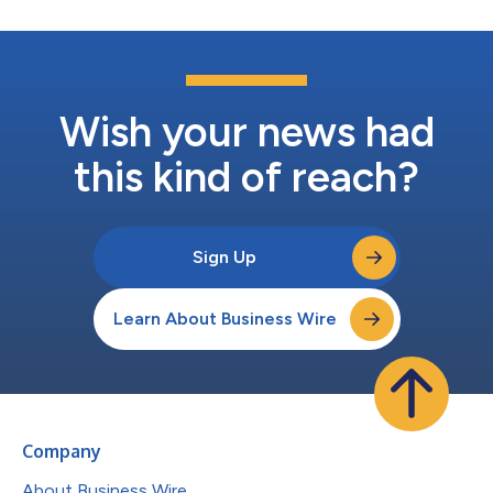
ラインを策定します。産業エンドユーザーにとっては、信頼性が
高く安全でカーボンフリーな熱・電力により、エネルギー源の多
様化に資します。 The Open Groupの社長兼最高経営責任者
（CEO）であるスティーブ・ナンは次のように述べています。
「熱・電力用途で原子力をより有効に活用することは喫緊の課題
です。オープン・アーキテクチャのアプローチにより、再現可能
Wish your news had
でコスト効率の高いソリューションを実現し、その採用...
this kind of reach?
Sign Up
Learn About Business Wire
Company
About Business Wire