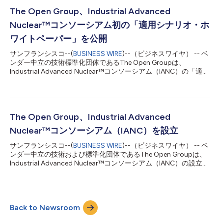
用性、一貫性、信頼の向上を支援します。 OSDUデータ・プラッ
トフォーム標準バージョン1.0は、データの分断を軽減し、デー
The Open Group、Industrial Advanced
タ・サイロを解消することで、組織がエンタープライズ・データ
Nuclear™コンソーシアム初の「適用シナリオ・ホ
をより適切に管理し、アクセスし、活用できるよう支援すること
を目的としています。同標準は、データを安全かつ効率的に整理
ワイトペーパー」を公開
し、アクセスするための共通フレームワークを提供し、コラボレ
サンフランシスコ--(
BUSINESS WIRE
)--（ビジネスワイヤ） -- ベ
ーションとイノベーションの向上および意思決定の改善を支援し
ンダー中立の技術標準化団体であるThe Open Groupは、
ます。 この標準の主な利点には、設計段階から組み込まれた相
Industrial Advanced Nuclear™コンソーシアム（IANC）の「適用
互運用性、アプリケーションの開発・展開における安定性の向
シナリオ・ホワイトペーパー」の公開を発表しました。本ホワイ
上、認証のための明確な基盤が含まれます。事業者は、選択肢の
トペーパーでは、重工業分野に信頼性の高い低炭素の熱・電力を
拡大と統合作業の軽減とい...
供給するため、先進原子力技術をどのように導入できるかを示し
ています。 本ホワイトペーパーは、産業エンドユーザー主導の
組織であるIANCが中心となって策定され、エネルギー転換にお
The Open Group、Industrial Advanced
ける原子力の役割に関する大きな前進を示すものです。小型モジ
Nuclear™コンソーシアム（IANC）を設立
ュール炉（SMR）とマイクロモジュール炉（MMR）を産業活動に
直接組み込める、実際の産業現場を想定したユースケースを示
サンフランシスコ--(
BUSINESS WIRE
)--（ビジネスワイヤ） -- ベ
し、脱炭素化が特に困難な以下の分野に焦点を当てています。
ンダー中立の技術および標準化団体であるThe Open Groupは、
オフショア・エネルギー 石油精製・石油化学 鉱業 エネルギー集
Industrial Advanced Nuclear™コンソーシアム（IANC）の設立を
約型製造業 主要な産業エンドユーザーが策定した本ホワイトペ
発表しました。 コンソーシアムのメンバーは、産業顧客のニー
ーパーは、これらの分野が直面する操業要件、エネルギー需要、
ズに応える先進原子力による熱・電力の統合ソリューションの実
制約を集約した全体像を示しています。また、先進原子力が従
現に向けて連携します。インターフェースや調達関連用語の標準
来...
化、リスクに応じた設計手法の採用を通じて、競争を促進し、コ
Back to Newsroom
ストを引き下げ、規制リスクを低減し、スケジュールの不確実性
を抑えるためのオープン標準のフレームワークとビジネスガイド