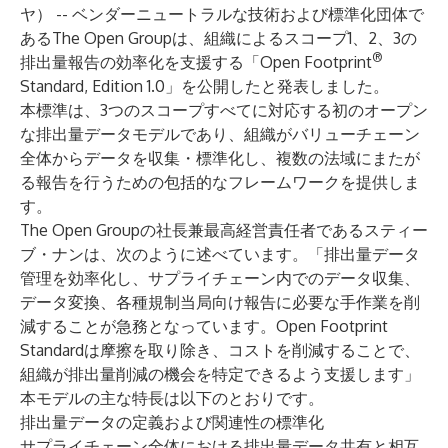
ヤ） -- ベンダーニュートラルな技術および標準化団体で
ある
The Open Group
は、組織によるスコープ1、2、3の
®
排出量報告の効率化を支援する「Open Footprint
Standard, Edition 1.0」を公開したと発表しました。
本標準は、3つのスコープすべてに対応する初のオープン
な排出量データモデルであり、組織がバリューチェーン
全体からデータを収集・標準化し、複数の法域にまたが
る報告を行うための包括的なフレームワークを提供しま
す。
The Open Groupの社長兼最高経営責任者であるスティー
ブ・ナンは、次のように述べています。「排出量データ
管理を効率化し、サプライチェーン内でのデータ収集、
データ変換、各種規制当局向け報告に必要な手作業を削
減することが急務となっています。Open Footprint
Standardは摩擦を取り除き、コストを削減することで、
組織が排出量削減の機会を特定できるよう支援します」
本モデルの主な特長は以下のとおりです。
排出量データの定義および関連性の標準化
サプライチェーン全体における排出量データ共有と相互