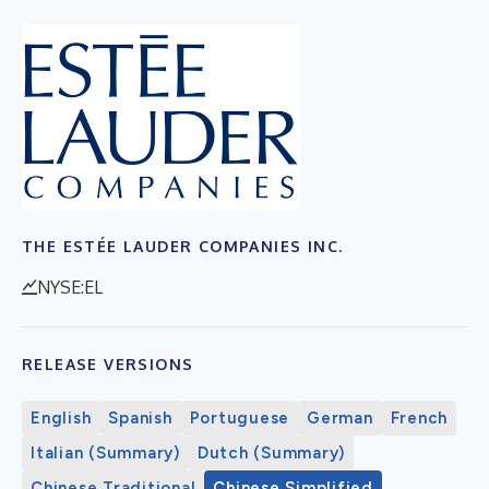
THE ESTÉE LAUDER COMPANIES INC.
NYSE:EL
RELEASE VERSIONS
English
Spanish
Portuguese
German
French
Italian (Summary)
Dutch (Summary)
Chinese Traditional
Chinese Simplified