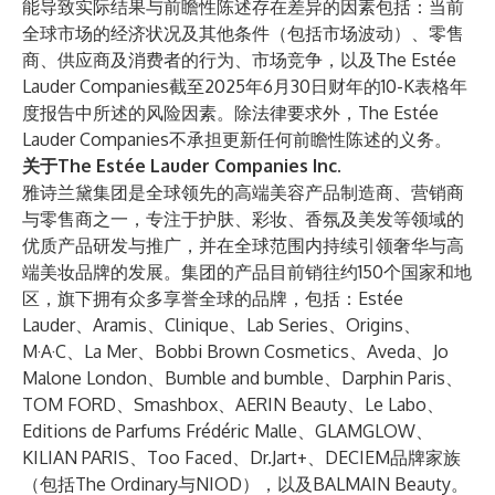
能导致实际结果与前瞻性陈述存在差异的因素包括：当前
全球市场的经济状况及其他条件（包括市场波动）、零售
商、供应商及消费者的行为、市场竞争，以及The Estée
Lauder Companies截至2025年6月30日财年的10-K表格年
度报告中所述的风险因素。除法律要求外，The Estée
Lauder Companies不承担更新任何前瞻性陈述的义务。
关于The Estée Lauder Companies Inc.
雅诗兰黛集团是全球领先的高端美容产品制造商、营销商
与零售商之一，专注于护肤、彩妆、香氛及美发等领域的
优质产品研发与推广，并在全球范围内持续引领奢华与高
端美妆品牌的发展。集团的产品目前销往约150个国家和地
区，旗下拥有众多享誉全球的品牌，包括：Estée
Lauder、Aramis、Clinique、Lab Series、Origins、
M·A·C、La Mer、Bobbi Brown Cosmetics、Aveda、Jo
Malone London、Bumble and bumble、Darphin Paris、
TOM FORD、Smashbox、AERIN Beauty、Le Labo、
Editions de Parfums Frédéric Malle、GLAMGLOW、
KILIAN PARIS、Too Faced、Dr.Jart+、DECIEM品牌家族
（包括The Ordinary与NIOD），以及BALMAIN Beauty。