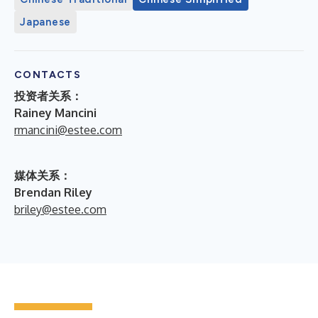
Japanese
CONTACTS
投资者关系：
Rainey Mancini
rmancini@estee.com
媒体关系：
Brendan Riley
briley@estee.com