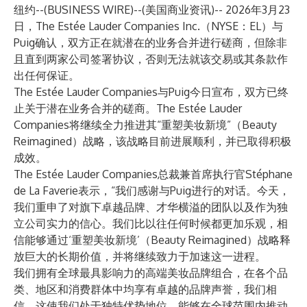
纽约--(
BUSINESS WIRE
)--
(美国商业资讯)-- 2026年3月23
日，The Estée Lauder Companies Inc.（NYSE：EL）与
Puig确认，双方正在就潜在的业务合并进行磋商，但除非
且直到两家公司签署协议，否则无法就该交易或其条款作
出任何保证。
The Estée Lauder Companies与Puig今日宣布，双方已终
止关于潜在业务合并的磋商。The Estée Lauder
Companies将继续全力推进其“重塑美妆新境”（Beauty
Reimagined）战略，该战略目前进展顺利，并已取得积极
成效。
The Estée Lauder Companies总裁兼首席执行官Stéphane
de La Faverie表示，“我们感谢与Puig进行的对话。今天，
我们重申了对旗下卓越品牌、才华横溢的团队以及作为独
立公司实力的信心。我们比以往任何时候都更加乐观，相
信能够通过‘重塑美妆新境’（Beauty Reimagined）战略释
放巨大的长期价值，并将继续致力于加速这一进程。
我们拥有全球最具影响力的高端美妆品牌组合，在各个品
类、地区和消费群体中均享有卓越的品牌声誉，我们相
信，这使我们处于独特优势地位，能够在全球范围内推动