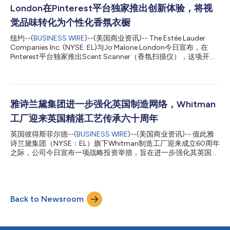
化影响力，并持续提升品牌吸引力。她还将进一步深化与内容创作
London在Pinterest平台独家推出创新体验，将视
者的合作，助力集团旗下品牌在塑造文化趋势的重要平台和场域中
赢得更多关注。 Boyd 女士在美容、奢侈品及生活方式领域拥有深
觉品味转化为个性化香氛衣橱
厚的专业积淀，在品牌战略、传播、公关、消费者互动及文化洞察
纽约--(
BUSINESS WIRE
)--(美国商业资讯)-- The Estée Lauder
等方面具备丰富经验。加入雅诗兰黛集团前，她担任 Together
Companies Inc. (NYSE: EL)与Jo Malone London今日宣布，在
Group 全球美容与健康业务高级副总裁，全面负责集团美容与健康
Pinterest平台独家推出Scent Scanner（香氛扫描仪），这项开创
业务板块的发展，领导旗下由 15 家业内领先的代理机构和咨询公
性的体验将率先在美国和法国市场上线。该体验能够将用户在
司组成的业务组...
Pinterest画板上表达的视觉偏好转化为个性化的Jo Malone
London香氛推荐。 在2025年推出的Jo Malone London AI Scent
Advisor（AI香氛顾问）取得成功的基础上，Scent Scanner为消费
者寻找个性化的香氛提供了一种全新方式，将寻香的起点从文字描
雅诗兰黛集团进一步强化英国制造网络，Whitman
述转为视觉图像。如果说AI Scent Advisor是邀请消费者用语言描
工厂迎来英国精湛工艺传承六十周年
述他们正在寻找的香气，那么Scent Scanner则是通过解读视觉灵
感——包括图像、色调、质感、目的地、仪式感和美学风格——
英国彼得斯菲尔德--(
BUSINESS WIRE
)--(美国商业资讯)-- 值此雅
来推荐最适合每个人的香氛。 这款专为Pinterest定制的体验通过
诗兰黛集团（NYSE：EL）旗下Whitman制造工厂迎来成立60周年
个性化的数字旅程，将Jo Malone London在香氛探索方面的专业
之际，公司今日宣布一项战略投资举措，旨在进一步强化其英国制
优势生动呈现。在获得用户授权...
造网络，持续巩固集团对英国精湛工艺传承、创新发展以及高端香
水业务增长的长期承诺。 Whitman工厂创立于1966年，是雅诗兰
黛集团全球制造网络中的重要战略枢纽，承担Jo Malone
London、Estée Lauder、Clinique及La Mer等品牌护肤品和香水产
Back to Newsroom
品的生产制造。如今，该生产基地年产量超过9,000万件，产品供
应英国、欧洲以及全球多个重点市场。 雅诗兰黛集团董事会主席
William P. Lauder表示：“六十年来，Whitman工厂始终彰显着精湛
工艺、卓越品质与创新精神，而这些也正是自我的祖父母创立雅诗