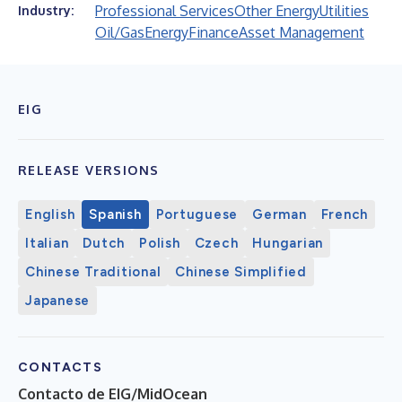
Professional Services
Other Energy
Utilities
Industry:
Oil/Gas
Energy
Finance
Asset Management
EIG
RELEASE VERSIONS
English
Spanish
Portuguese
German
French
Italian
Dutch
Polish
Czech
Hungarian
Chinese Traditional
Chinese Simplified
Japanese
CONTACTS
Contacto de EIG/MidOcean