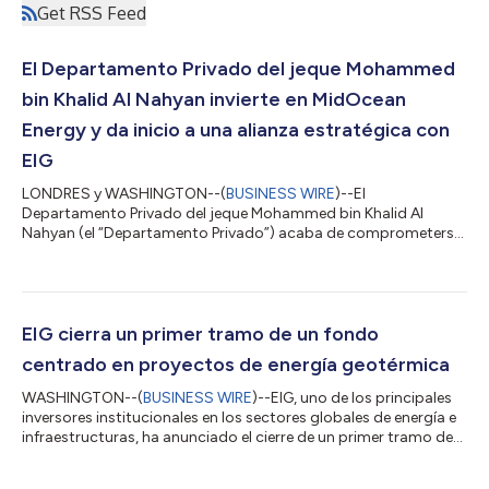
Get RSS Feed
El Departamento Privado del jeque Mohammed
bin Khalid Al Nahyan invierte en MidOcean
Energy y da inicio a una alianza estratégica con
EIG
LONDRES y WASHINGTON--(
BUSINESS WIRE
)--El
Departamento Privado del jeque Mohammed bin Khalid Al
Nahyan (el “Departamento Privado”) acaba de comprometerse
a invertir 1130 millones de dólares en MidOcean Energy
(“MidOcean” o la “Compañía”), una empresa de gas natural
licuado (GNL) constituida y administrada por EIG.
Paralelamente a la inversión, el Departamento Privado y EIG han
establecido una alianza estratégica destinada a captar capital,
EIG cierra un primer tramo de un fondo
generar oportunidades de inversión y desarrollar oportu...
centrado en proyectos de energía geotérmica
WASHINGTON--(
BUSINESS WIRE
)--EIG, uno de los principales
inversores institucionales en los sectores globales de energía e
infraestructuras, ha anunciado el cierre de un primer tramo de
EIG Geothermal Catalyst Partners (el «Fondo»), un vehículo de
inversión especializado en apoyar el desarrollo de proyectos