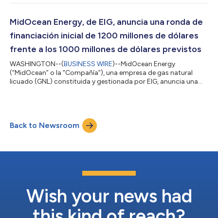
geotérmicos de nueva generación en Estados Unidos. El Fondo
está concebido principalmente para aportar capital en fases
intermedias de desarrollo, con el objetivo de ayudar a los
MidOcean Energy, de EIG, anuncia una ronda de
proyectos ge...
financiación inicial de 1200 millones de dólares
frente a los 1000 millones de dólares previstos
WASHINGTON--(
BUSINESS WIRE
)--MidOcean Energy
(“MidOcean” o la “Compañía”), una empresa de gas natural
licuado (GNL) constituida y gestionada por EIG, anuncia una
ampliación de capital de más de 1200 millones de dólares. Esta
ampliación de capital incluye: un compromiso de 500 millones
de dólares por parte de Idemitsu Kosan, una empresa
energética global de gran prestigio con una larga trayectoria
Back to Newsroom
en toda la cadena de valor de la energía; y compromisos
adicionales por valor de 790 millones de dó...
Wish your news had
this kind of reach?