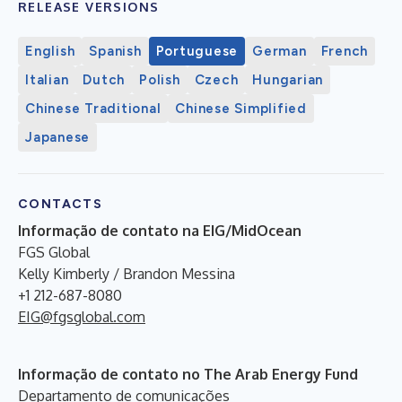
RELEASE VERSIONS
English
Spanish
Portuguese
German
French
Italian
Dutch
Polish
Czech
Hungarian
Chinese Traditional
Chinese Simplified
Japanese
CONTACTS
Informação de contato na EIG/MidOcean
FGS Global
Kelly Kimberly / Brandon Messina
+1 212-687-8080
EIG@fgsglobal.com
Informação de contato no The Arab Energy Fund
Departamento de comunicações