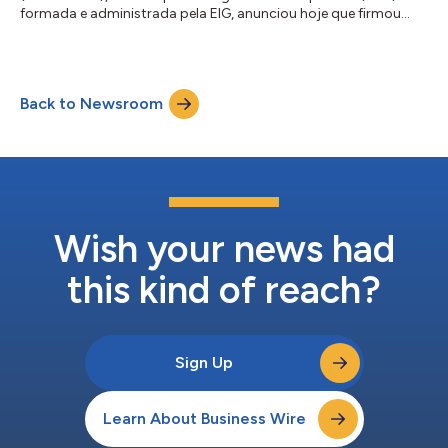
formada e administrada pela EIG, anunciou hoje que firmou
acordos definitivos com a JERA Co., Inc. (“JERA”) para adquirir
a JERA Gorgon Pty Ltd, que detém a participação de 0,417%
da JERA no projeto Gorgon LNG. A MidOcean já participa do
projeto Gorgon LNG, e esta transação aumenta sua
Back to Newsroom
participação no Gorgon para 1,417%. O escopo da transação
também inclui a participação de 0,735% da JERA no...
Wish your news had
this kind of reach?
Sign Up
Learn About Business Wire