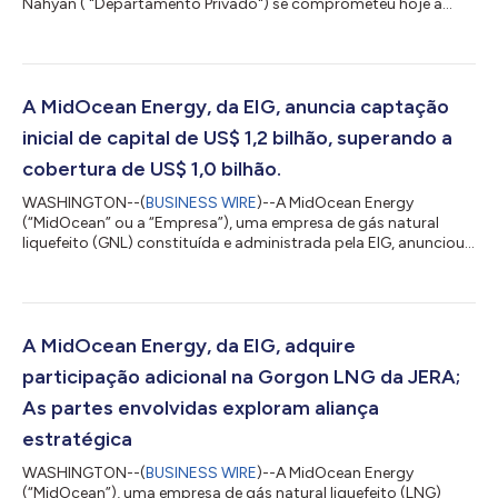
Nahyan ( "Departamento Privado") se comprometeu hoje a
investir US$ 1,13 bilhão na MidOcean Energy ("MidOcean" ou a
"Empresa"), uma companhia de gás natural liquefeito (GNL)
constituída e gerida pela EIG. Paralelamente ao investimento, o
Departamento Privado e a EIG estabeleceram uma parceria
estratégica direcionada a agregar capital, originar
A MidOcean Energy, da EIG, anuncia captação
investimentos e desenvolver oportunidades de investimento...
inicial de capital de US$ 1,2 bilhão, superando a
cobertura de US$ 1,0 bilhão.
WASHINGTON--(
BUSINESS WIRE
)--A MidOcean Energy
(“MidOcean” ou a “Empresa”), uma empresa de gás natural
liquefeito (GNL) constituída e administrada pela EIG, anunciou
hoje uma captação de capital de mais de US$ 1,2 bilhão. Essa
captação de capital inclui: um compromisso de US$ 500
milhões da Idemitsu Kosan, uma empresa global de energia
altamente respeitada com presença de longa data em toda a
cadeia de valor do setor; e compromissos adicionais de US$
A MidOcean Energy, da EIG, adquire
790 milhões de investidores novos e existent...
participação adicional na Gorgon LNG da JERA;
As partes envolvidas exploram aliança
estratégica
WASHINGTON--(
BUSINESS WIRE
)--A MidOcean Energy
(“MidOcean”), uma empresa de gás natural liquefeito (LNG)