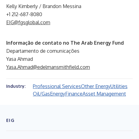
Kelly Kimberly / Brandon Messina
+1 212-687-8080
EIG@fgsglobal.com
Informação de contato no The Arab Energy Fund
Departamento de comunicações
Yasa Ahmad
Yasa.Ahmad@edelmansmithfield.com
Professional Services
Other Energy
Utilities
Industry:
Oil/Gas
Energy
Finance
Asset Management
EIG