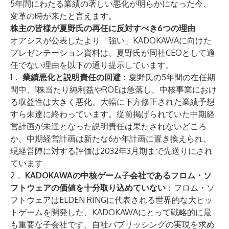
5年間にわたる業績の著しい悪化が明らかになった今、
変革の時が来たと言えます。
株主の皆様が夏野氏の再任に反対すべき6つの理由
オアシスが公表したより「強い」KADOKAWAに向けた
プレゼンテーション資料は、夏野氏が同社CEOとして適
任でない理由を以下の通り提示しています。
1．
業績悪化と説明責任の回避
：夏野氏の5年間の在任期
間中、1株当たり純利益やROEは急落し、中核事業におけ
る収益性は大きく悪化、大幅に下方修正された業績予想
すら未達に終わっています。従前掲げられていた中期経
営計画が未達となった説明責任は果たされないどころ
か、中期経営計画は新たな6か年計画に置き換えられ、
現経営陣に対する評価は2032年3月期まで先送りにされ
ています
2．
KADOKAWAの中核ゲーム子会社であるフロム・ソ
フトウェアの価値を十分取り込めていない
：フロム・ソ
フトウェアはELDEN RINGに代表される世界的な大ヒッ
トゲームを開発した、KADOKAWAにとって戦略的に最
も重要な子会社です。自社パブリッシングの実現を求め