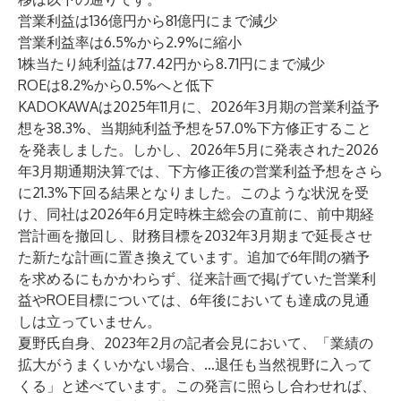
営業利益は136億円から81億円にまで減少
営業利益率は6.5%から2.9%に縮小
1株当たり純利益は77.42円から8.71円にまで減少
ROEは8.2%から0.5%へと低下
KADOKAWAは2025年11月に、2026年3月期の営業利益予
想を38.3%、当期純利益予想を57.0%下方修正すること
を発表しました。しかし、2026年5月に発表された2026
年3月期通期決算では、下方修正後の営業利益予想をさら
に21.3%下回る結果となりました。このような状況を受
け、同社は2026年6月定時株主総会の直前に、前中期経
営計画を撤回し、財務目標を2032年3月期まで延長させ
た新たな計画に置き換えています。追加で6年間の猶予
を求めるにもかかわらず、従来計画で掲げていた営業利
益やROE目標については、6年後においても達成の見通
しは立っていません。
夏野氏自身、2023年2月の記者会見において、「業績の
拡大がうまくいかない場合、…退任も当然視野に入って
くる」と述べています。この発言に照らし合わせれば、