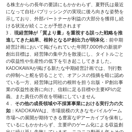
る株主からの長年の要請にもかかわらず、夏野氏は最近
になって自社パブリッシングの実現に後ろ向きな姿勢を
示しており、外部パートナーが利益の大部分を獲得し続
ける状況が続くことが予想されます
3．
現経営陣が「質より量」を重視する誤った戦略を推
進してきた結果、根幹となるIP創出力が弱体化
：前中期
経営計画において掲げられていた年間7,000件の新規IP
創出目標は、経営陣の集中力を散漫にし、タイトルごと
の収益性や生産性の低下を引き起こしてきました。
KADOKAWAが掲げる新たな中期経営計画では、刊行数
の抑制へと舵を切ることで、オアシスの指摘を暗に認め
ている一方、経営陣は同社の根幹を担う出版・IP創出事
業の収益性改善に向け、信頼に足る目標や主要KPIの定
義、また責任の所在を明確にしていません
4．
その他の成長領域や不採算事業における実行力の欠
如
：KADOKAWAは、市場規模の大きなモバイルゲーム
市場への展開が期待できる豊富なIPアーカイブを保有し
ているにもかかわらず、主要IPのゲーム化による収益創
出に繰り返し失敗しています。ニコニコ動画も年々その