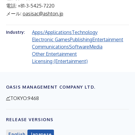
電話: +81-3-5425-7220
メール:
oasisac@ashton.jp
Apps/Applications
Technology
Industry:
Electronic Games
Publishing
Entertainment
Communications
Software
Media
Other Entertainment
Licensing (Entertainment)
OASIS MANAGEMENT COMPANY LTD.
TOKYO:9468
RELEASE VERSIONS
English
Japanese