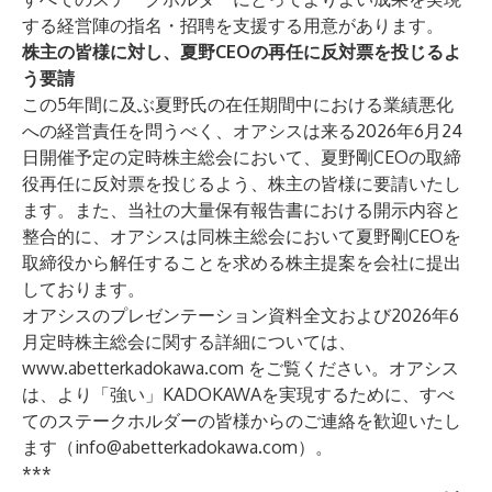
する経営陣の指名・招聘を支援する用意があります。
株主の皆様に対し、夏野CEOの再任に反対票を投じるよ
う要請
この5年間に及ぶ夏野氏の在任期間中における業績悪化
への経営責任を問うべく、オアシスは来る2026年6月24
日開催予定の定時株主総会において、夏野剛CEOの取締
役再任に反対票を投じるよう、株主の皆様に要請いたし
ます。また、当社の大量保有報告書における開示内容と
整合的に、オアシスは同株主総会において夏野剛CEOを
取締役から解任することを求める株主提案を会社に提出
しております。
オアシスのプレゼンテーション資料全文および2026年6
月定時株主総会に関する詳細については、
www.abetterkadokawa.com
をご覧ください。オアシス
は、より「強い」KADOKAWAを実現するために、すべ
てのステークホルダーの皆様からのご連絡を歓迎いたし
ます（
info@abetterkadokawa.com
）。
***