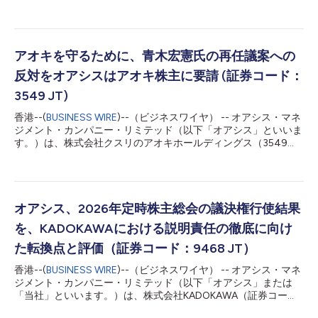
の非公開化取引を受け、オアシスが運用するファンドが申し立て
た株式買取価格決定申立事件において、シダックス株式について
公開買付価格を上回る公正な価格を定めた東京地方裁判所の
2026年7月23日付決定を歓迎します。裁判所は、1株当たり800
円の公開買付価格を公正な価格として採用することはできないと
アオキを守るために、青木宏憲氏の再任議案への
し、1株当たり950円を公正な価格と定めています。 本決定は、
反対をオアシスはアオキ株主に要請 (証券コード：
同じくオアシスが運用するファンドが申立人となったファミリー
マート事件に続き、二段階買収による非公開化取引において、特
3549 JT)
別委員会による検討及び交渉の実質を詳細に審査した上で、公正
香港--(
BUSINESS WIRE
)--（ビジネスワイヤ） -- オアシス・マネ
性担保措置が十分ではなかったと裁判所が判断した国内2件目の
ジメント・カンパニー・リミテッド（以下「オアシス」といいま
事例と理解しています。ファミリーマート事件と同様、本件で
す。）は、株式会社クスリのアオキホールディングス（3549
も、取引の検討及び交渉のために設置された特別委員会が独立し
JT）（以下「クスリのアオキ」、「アオキ」または「同社」とい
て行動し、少数株主の利益を最優先に、実質的な保護を図ってい
います。）の株式を約14.1％保有するファンドの運用会社です。
たかが焦点となりました。 本決定は、オア...
オアシスは「責任ある機関投資家」の諸原則《日本版スチュワー
ドシップ・コード》を遵守しており、この原則に沿ってオアシス
は投資先企業のモニタリングとエンゲージメントを行っておりま
オアシス、2026年定時株主総会の議決権行使結果
す。 アオキの長期株主であるオアシスは、アオキの株主に対
を、KADOKAWAにおける説明責任の徹底に向け
し、2026年8月に予定されている定時株主総会（以下「本定時株
主総会」といいます。）において、取締役候補として上程されて
た転換点と評価（証券コード：9468 JT）
いる青木宏憲氏の再任議案に反対することを要請いたします。
香港--(
BUSINESS WIRE
)--（ビジネスワイヤ） -- オアシス・マネ
2020年1月9日付の取締役会決議に基づく青木兄弟のみを対象と
ジメント・カンパニー・リミテッド（以下「オアシス」または
したストック・オプション（以下「本ストック・オプション」と
「当社」といいます。）は、株式会社KADOKAWA（証券コー
いいます。）は、その本源的価値から99%以上の割引がなされた
ド：9468 JT）（以下「KADOKAWA」または「同社」といいま
価格で発行され、行使時に既存株主に11.1%もの希薄化を引き起