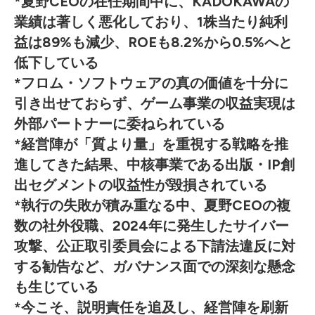
*夏野CEOの在任期間中に、KADOKAWAの
業績は著しく悪化しており、1株当たり純利
益は89%も減少、ROEも8.2%から0.5%へと
低下している
*フロム・ソフトウェアの真の価値を十分に
引き出せておらず、ゲーム事業の収益実現は
外部パートナーに委ねられている
*経営陣が「質より量」を重視する戦略を推
進してきた結果、中核事業である出版・IP創
出セグメントの収益性が毀損されている
*執行の失敗が積み重なる中、夏野CEOの複
数の社外役職、2024年に発生したサイバー
攻撃、公正取引委員会による下請法違反に対
する勧告など、ガバナンス面での深刻な懸念
も生じている
*今こそ、説明責任を追及し、経営陣を刷新