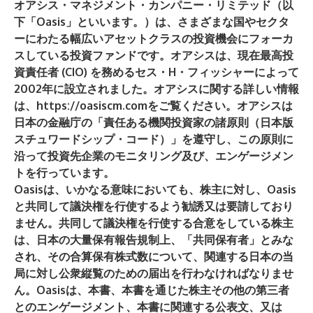
オアシス・マネジメント・カンパニー・リミテッド（以
下「Oasis」といいます。）は、さまざまな国やセクタ
ーにわたる幅広いアセットクラスの投資機会にフォーカ
スしている投資ファンドです。オアシスは、現在最高投
資責任者 (CIO) を務めるセス・H・フィッシャーによって
2002年に設立されました。オアシスに関する詳しい情報
は、
https://oasiscm.com
をご覧ください。オアシスは
日本の金融庁の「責任ある機関投資家の諸原則（日本版
スチュワードシップ・コード）」を遵守し、この原則に
沿って投資先企業のモニタリング及び、エンゲージメン
トを行っています。
Oasisは、いかなる意味においても、株主に対し、Oasis
と共同して議決権を行使するよう勧誘又は要請しており
ません。共同して議決権を行使する合意をしている株主
は、日本の大量保有報告規制上、「共同保有者」とみな
され、その合算保有株式数について、関連する日本の当
局に対し公衆縦覧のための届出を行わなければなりませ
ん。Oasisは、本書、本書を通じた株主その他の第三者
とのエンゲージメント、本書に関連する公表文、又は