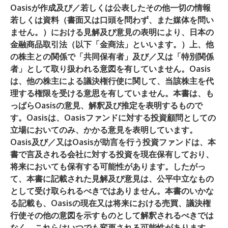
Oasisが作成及び／若しくは公表したその他一切の情報
若しくは資料（書面又は口頭を問わず、また媒体を問い
ません。）における見解及び意見の表明により、日本の
金融商品取引法（以下「金商法」といいます。）上、他
の株主との関係で「共同保有者」及び／又は「特別関係
者」として取り扱われる意図を有していません。Oasis
は、他の株主による議決権行使に関して、当該株主を代
理する権限を受ける意思を有していません。本書は、も
っぱらOasisの意見、解釈及び推定を表明するもので
す。Oasisは、Oasisファンドに対する投資顧問としての
立場においてのみ、かかる意見を表明しています。
Oasis及び／又はOasisが助言を行う投資ファンドは、本
書で言及される会社に対する投資を現在保有しており、
将来においても保有する可能性があります。したがっ
て、本書に記載された見解及び意見は、公平中立なもの
として受け取られるべきではありません。本書のいかな
る記載も、Oasisの現在又は将来における売買、議決権
行使その他の意図を示すものとして解釈されるべきでは
なく、これらはいつでも変更される可能性があります。