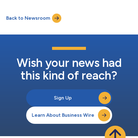
す。）の株式を約15.25%保有するファンドの運用会社です。本
こしたことから、一般株主の...
日、オアシスは2026年6月24日に開催されたKADOKAWAの
2026年定時株主総会（以下「本株主総会」といいます。）の結
Back to Newsroom
果について、以下の通り声明を発表いたしました。 オアシス
は、夏野剛CEOが同社の取締役として再任されたことは誠に遺憾
である一方、本株主総会における議決権行使結果は、
KADOKAWAの取締役会に対する説明責任を追及していくにあた
り極めて重要な一歩となったと確信しています。 本株主総会に
おいて、夏野CEOの取締役再任議案に対する賛成率は59.68%に
留まり、前年の90.26%から大幅に低下しました。これは、本株
主総会において行使された議決権の4割以上が、同氏の取締役と
Wish your news had
しての留任を支持しなかったことを意味しています。日本を代表
する上場企業の現職C...
this kind of reach?
Sign Up
Learn About Business Wire