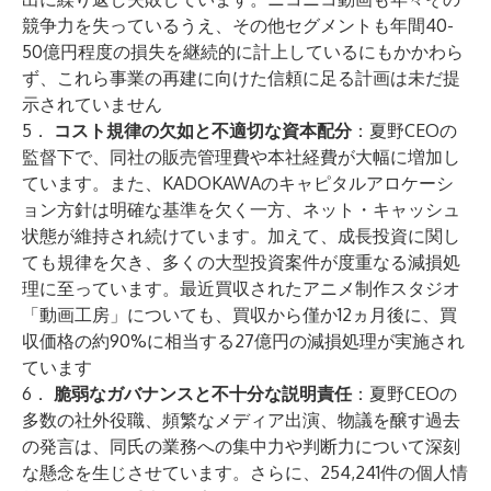
競争力を失っているうえ、その他セグメントも年間40-
50億円程度の損失を継続的に計上しているにもかかわら
ず、これら事業の再建に向けた信頼に足る計画は未だ提
示されていません
5．
コスト規律の欠如と不適切な資本配分
：夏野CEOの
監督下で、同社の販売管理費や本社経費が大幅に増加し
ています。また、KADOKAWAのキャピタルアロケーシ
ョン方針は明確な基準を欠く一方、ネット・キャッシュ
状態が維持され続けています。加えて、成長投資に関し
ても規律を欠き、多くの大型投資案件が度重なる減損処
理に至っています。最近買収されたアニメ制作スタジオ
「動画工房」についても、買収から僅か12ヵ月後に、買
収価格の約90%に相当する27億円の減損処理が実施され
ています
6．
脆弱なガバナンスと不十分な説明責任
：夏野CEOの
多数の社外役職、頻繁なメディア出演、物議を醸す過去
の発言は、同氏の業務への集中力や判断力について深刻
な懸念を生じさせています。さらに、254,241件の個人情