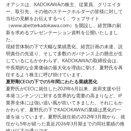
オアシスは、KADOKAWAの株主、従業員、クリエイタ
ー、取引先、その他のステークホルダーの皆様に対して
当社の見解をお伝えするべく、ウェブサイト
（
www.abetterkadokawa.com
）を開設し、経営陣の刷
新を求めるプレゼンテーション資料を公開いたしまし
た。
現経営体制の下で大幅な業績悪化、経営計画の未達、説
明責任の先送り、そして多数のガバナンス上の懸念が生
じているにもかかわらず、KADOKAWAの取締役会は、
中長期的な企業価値の最大化を理由に挙げ、夏野氏を再
任するよう株主に呼び掛けています。
夏野剛CEOの下での5年間にわたる業績悪化
夏野氏がCEOに就任した2021年6月以来、政府支援や日
本発コンテンツに対する世界的な需要の高まりなど、IP
業界全体には強い追い風が吹いてきました。それにもか
かわらず、夏野氏の下でKADOKAWAの業績は悪化の一
途を辿っています。夏野氏就任前の2021年3月期から、就
任から5年が経った直近2026年3月期までの同社業績の推
移は以下の通りです。