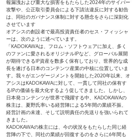
報漏洩および重大な損害をもたらした2024年のサイバー
攻撃や、公正取引委員会による下請法違反に対する勧告
は、同社のガバナンス体制に対する懸念をさらに深刻化
させています
オアシスの創設者で最高投資責任者のセス・フィッシャ
ーは、次のように述べています。
「KADOKAWAは、フロム・ソフトウェアに加え、多く
のファンに愛されるオリジナルIPなど、グローバル展開
が期待できるIP資産を数多く保有しており、世界的な成
長を遂げる日本のコンテンツ産業の中核に位置していま
す。我々がエンゲージメントを開始した2020年以来、オ
アシスはKADOKAWAに対して、一貫して同社の保有す
るIPの価値を最大化するよう促してきました。しかし、
日本発コンテンツが世界で飛躍する中、KADOKAWAの
株主は、夏野氏率いる経営陣による5年間の業績不振、
経営計画の未達、そして説明責任の先送りを強いられて
きました。
KADOKAWAの株主には、今の状況をもたらした同じ経
営陣の下で、同社の業績が回復するのをさらに6年間も