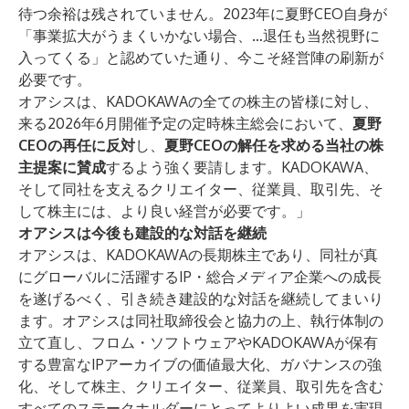
待つ余裕は残されていません。2023年に夏野CEO自身が
「事業拡大がうまくいかない場合、…退任も当然視野に
入ってくる」と認めていた通り、今こそ経営陣の刷新が
必要です。
オアシスは、KADOKAWAの全ての株主の皆様に対し、
来る2026年6月開催予定の定時株主総会において、
夏野
CEOの再任に
反対
し、
夏野CEOの解任を求める当社の株
主提案に
賛成
するよう強く要請します。KADOKAWA、
そして同社を支えるクリエイター、従業員、取引先、そ
して株主には、より良い経営が必要です。」
オアシスは今後も建設的な対話を継続
オアシスは、KADOKAWAの長期株主であり、同社が真
にグローバルに活躍するIP・総合メディア企業への成長
を遂げるべく、引き続き建設的な対話を継続してまいり
ます。オアシスは同社取締役会と協力の上、執行体制の
立て直し、フロム・ソフトウェアやKADOKAWAが保有
する豊富なIPアーカイブの価値最大化、ガバナンスの強
化、そして株主、クリエイター、従業員、取引先を含む
すべてのステークホルダーにとってよりよい成果を実現