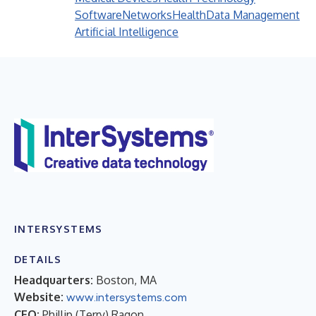
Software
Networks
Health
Data Management
Artificial Intelligence
INTERSYSTEMS
DETAILS
Headquarters:
Boston, MA
Website:
www.intersystems.com
CEO:
Phillip (Terry) Ragon