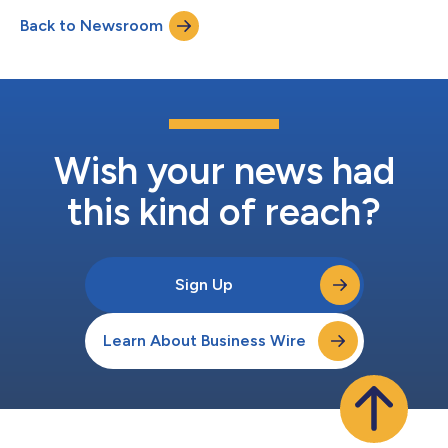
Health Conference & Exhibition de HIMSS 2026. Desde esta
Back to Newsroom
posición, el doctor Ferris aprovechará su visión integral de la
industria...
Wish your news had
this kind of reach?
Sign Up
Learn About Business Wire