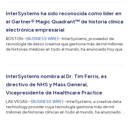
generativa que permite a las organizaciones comprender,
explorar, consultar y visualizar sus datos de forma más sencilla
mediante interacciones en lenguaje natural. A medida que las
InterSystems ha sido reconocida como líder en
organizaciones pasan de exp...
el Gartner® Magic Quadrant™ de historia clínica
electrónica empresarial
BOSTON--(
BUSINESS WIRE
)--InterSystems, proveedor de
tecnología de datos creativa que gestiona más de mil millones
de historias médicas en todo el mundo, ha anunciado hoy que
ha sido reconocida como «Líder» de historias clínicas
electrónicas (HCE) en el Magic Quadrant de Gartner 2026. El
informe Magic Quadrant de Gartner es el resultado de una
investigación sobre un mercado concreto, que ofrece una
visión amplia de la posición relativa de los competidores en ese
InterSystems nombra al Dr. Tim Ferris, ex
mercado. Mediante una representac...
directivo de NHS y Mass General,
Vicepresidente de Healthcare Practice
LAS VEGAS--(
BUSINESS WIRE
)--InterSystems, a creative data
technology provider cuya tecnología gestiona más de mil
millones de historias clínicas en todo el mundo, ha anunciado el
nombramiento del doctor Tim Ferris como vicepresidente de
Healthcare Practice. El anuncio de este nombramiento coincide
con el encuentro de los líderes del sector sanitario en la Global