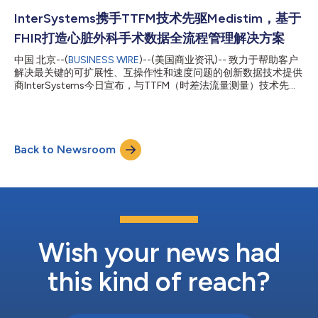
准，“魔力象限”可帮助您快速了解技术提供商在多大程度上实现了
其既定愿景，以及其表现与高德纳（Gartner）的市场展望相比如
InterSystems携手TTFM技术先驱Medistim，基于
何。 “医疗保健机构在面临现代化转型压力的同时，仍需每天持续
FHIR打造心脏外科手术数据全流程管理解决方案
提供安全、可靠的医疗服务，”InterSystems总裁唐·伍德洛克表
示。 “我们解决方案的优势一直在于将久经考验的全球规模、深度
中国 北京--(
BUSINESS WIRE
)--(美国商业资讯)-- 致力于帮助客户
互操作性以及企业级AI能力相结合，帮助临床医生和医疗机构按照
解决最关键的可扩展性、互操作性和速度问题的创新数据技术提供
自己的节奏实现现代化转型，同时继续为患者提供世界一流的医疗
商InterSystems今日宣布，与TTFM（时差法流量测量）技术先驱
服务。” InterSystems 凭借其电子健康记录（EHR）近期获得的欧
挪威Medistim达成合作，双方基于InterSystems IRIS for Health™
盟 IIa 类医疗器械法规（MDR）认证，继续在区域及国家层面的健
数据平台（以下简称“IRIS医疗版数据平台”）对FHIR的卓越支持能
康信息交换以及监管审...
力，共同打造心脏外科手术数据全流程管理解决方案。 医疗设备
数据孤岛问题亟待解决 在心脏外科手术中，血管流量监测设备提
Back to Newsroom
供的指标数据对评估搭桥血管通畅性和围术期血流动力学稳定性至
关重要。因此，高效采集并在临床工作中应用此类数据始终是临床
医护人员的重要任务。 Medistim公司的MiraQTM血管流量计系统
创新融合高频超声成像（HFUS）和时差法血流量测量（TTFM）技
术，能够在术中为手术医生提供即时反馈。然而，此类医疗设备数
据仍需术后手动整理，且游离于全院数据中心，不利于数据挖掘与
利用。 基于FHIR，术中数据解决方案破除壁垒 HL7 FHIR（Fast
Healthcare Interoperability Res...
Wish your news had
this kind of reach?