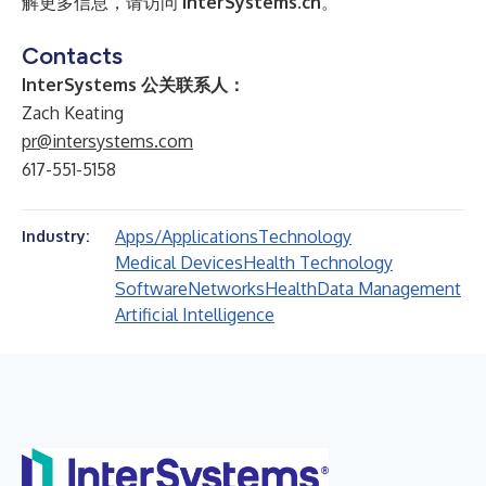
解更多信息，请访问
InterSystems.cn
。
Contacts
InterSystems 公关联系人：
Zach Keating
pr@intersystems.com
617-551-5158
Apps/Applications
Technology
Industry:
Medical Devices
Health Technology
Software
Networks
Health
Data Management
Artificial Intelligence