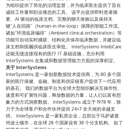
为组织提供了简化的治理监督，并为临床医生提供了旨在
减轻工作量和职业倦怠的工具。 该平台提供即时患者摘
要、AI 驱动的临床文档、完整的聊天体验以及保持关
键“人在回路”（human-in-the-loop）保障的智能工作流。
诸如“环境临床编排”（Ambient clinical orchestration）等
功能可自动实时捕获、结构化并保存临床数据，并建议临
床文档和医嘱供临床医生审批。 InterSystems IntelliCare
还能无缝连接现有的医疗 IT 基础设施，充分利用
InterSystems 在集成和数据管理能力方面的深厚积淀。
关于 InterSystems
InterSystems 是一家创新数据技术提供商，为 80 多个国
家的医疗保健、金融、制造和供应链客户提供下一代应用
的基石。 我们的数据平台为全球大型组织解决互操作性、
速度和可扩展性问题，释放数据的力量，让人们以富有想
象力的方式洞察数据。 InterSystems 成立于 1978 年，致
力于为全球客户和合作伙伴提供 24×7 全天候的卓越支
持。 InterSystems 是一家私营企业，总部位于马萨诸塞
州波士顿市，在全球 28 个国家设有 38 个分支机构。 欲了