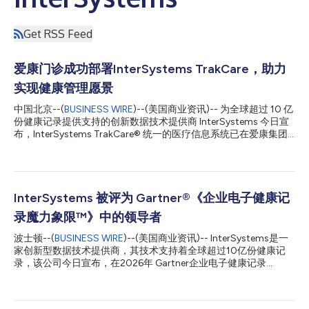
Get RSS Feed
爱康门诊成功部署InterSystems TrakCare，助力
实现健康管理愿景
中国北京--(
BUSINESS WIRE
)--(美国商业资讯)-- 为全球超过 10 亿
份健康记录提供支持的创新数据技术提供商 InterSystems 今日宣
布，InterSystems TrakCare® 统一的医疗信息系统已在爱康集团
旗下高端医疗服务品牌爱康门诊上线部署。 TrakCare 的部署建立
了一套统一的医疗信息系统解决方案，解决了数据重复和数据孤岛
等问题，为爱康集团实现其健康管理愿景奠定了坚实基础。爱康集
团是中国领先的以人工智能驱动的、基于医疗大数据云端服务的数
字化健康管理平台。通过旗下多个品牌，为团体客户和家庭、个人
InterSystems 被评为 Gartner®《企业电子健康记
提供高品质的健康体检、疾病检测、齿科服务、私人医生、职场医
录魔力象限™》中的领导者
疗、疫苗接种、抗衰老、康复医疗等健康管理与医疗服务。 单一
事实数据源服务于爱康集团诊所业务 TrakCare拥有无缝共享单一
波士顿--(
BUSINESS WIRE
)--(美国商业资讯)-- InterSystems是一
用户界面、单一代码库和单一高性能数据平台（存储和共享所有患
家创新型数据技术提供商，其技术支持着全球超过10亿份健康记
者记录）的一整套产品。数据仅需录入一次即可在整个系统中即刻
录，该公司今日宣布，在2026年 Gartner企业电子健康记录
可用。此外，在标准核心功能的基础上，支持以模块化的方式进行
（EHR）魔力象限报告中被评为“领导者”。 Gartner“魔力象限”是针
部署，可满足不同诊所多元化的需求。 在此次合作中，TrakCare
对特定市场所进行研究的集大成之作，可让您全面了解该市场中各
为爱康全国门诊建立了单一事实数据源，以...
竞争对手的相对地位。 通过采用图表化呈现方式和统一的评估标