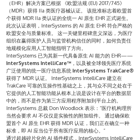
（EHR）解决方案已根据 《欧盟法规 (EU) 2017/745》
（MDR）获得 IIa 类医疗器械​认证。 该批准标志着欧盟首
个获得 MDR IIa 类认证的全统一 AI 原生 EHR​ 正式诞生。
此次认证表明，InterSystems 的 AI 原生 EHR 符合严格的
欧盟安全与质量标准。 这一关键里程碑意义深远，为医疗
组织在赢得医护人员与监管机构信任的同时，如何负责任
地规模化应用人工智能指明了方向。
InterSystems 已为其新一代具备原生 AI 能力的 EHR——
InterSystems IntelliCare™
，以及被全球领先医疗系统
广泛使用的统一医疗信息系统
InterSystems TrakCare®​
获得了 MDR 认证。 InterSystems IntelliCare 建立在
TrakCare 可靠的互操作性基础之上，其与众不同之处在于
它提供的人工智能功能从根本上说是设计在平台的数据层
中的，而不是作为第三方应用程序附加到平台上的。
InterSystems 总裁 Don Woodlock 表示：“医疗机构理所
当然会要求 AI 不仅仅是实验性的附加组件。 通过确保欧
盟首个 AI 原生 EHR 获得 MDR 认证，我们正在确立一种
标准，即 AI 应当位于所有医疗应用的核心。”
通过超越碎片化的 AI 插件模式，InterSystems IntelliCare