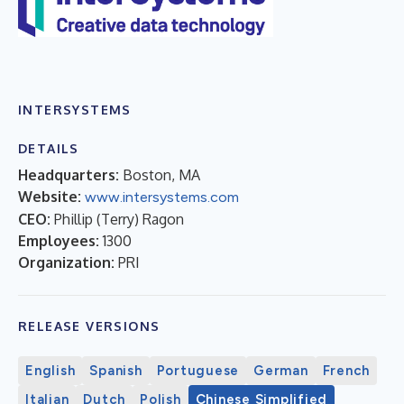
INTERSYSTEMS
DETAILS
Headquarters:
Boston, MA
Website:
www.intersystems.com
CEO:
Phillip (Terry) Ragon
Employees:
1300
Organization:
PRI
RELEASE VERSIONS
English
Spanish
Portuguese
German
French
Italian
Dutch
Polish
Chinese Simplified