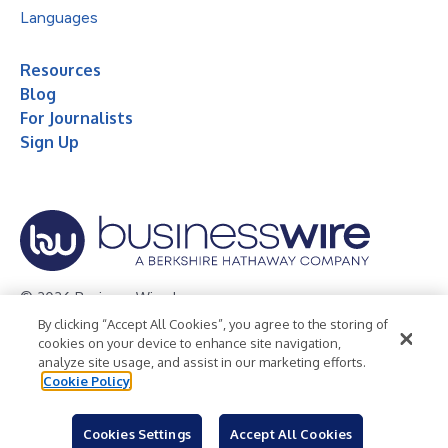
Languages
Resources
Blog
For Journalists
Sign Up
© 2026 Business Wire, Inc.
By clicking “Accept All Cookies”, you agree to the storing of
Privacy Policy
Cookie Policy
Accessibility Statement
cookies on your device to enhance site navigation,
analyze site usage, and assist in our marketing efforts.
Terms of Use
Legal
Cookie Policy
Cookies Settings
Accept All Cookies