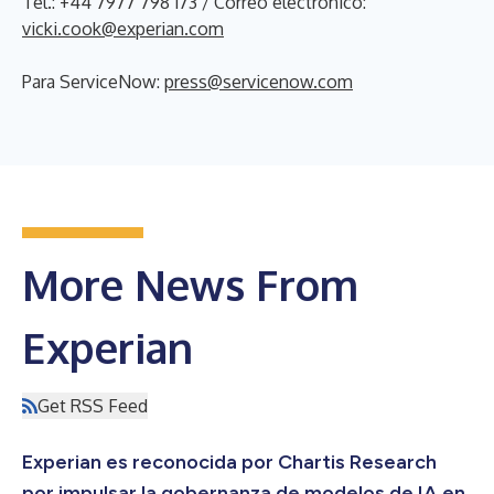
Tel.: +44 7977 798 173 / Correo electrónico:
vicki.cook@experian.com
Para ServiceNow:
press@servicenow.com
More News From
Experian
Get RSS Feed
Experian es reconocida por Chartis Research
por impulsar la gobernanza de modelos de IA en