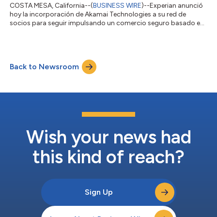
COSTA MESA, California--(
BUSINESS WIRE
)--Experian anunció
hoy la incorporación de Akamai Technologies a su red de
socios para seguir impulsando un comercio seguro basado en
inteligencia artificial mediante el marco Experian Agent Trust™,
junto con Skyfire, socio que acompaña el desarrollo de nuevas
innovaciones en pagos. A medida que los agentes de IA
comienzan a buscar, decidir y realizar transacciones de forma
Back to Newsroom
autónoma, surge un desafío clave para las empresas: cómo
confiar en una acción cuan...
Wish your news had
this kind of reach?
Sign Up