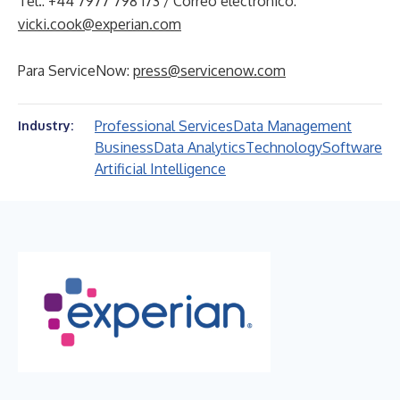
Tel.: +44 7977 798 173 / Correo electrónico:
vicki.cook@experian.com
Para ServiceNow:
press@servicenow.com
Professional Services
Data Management
Industry:
Business
Data Analytics
Technology
Software
Artificial Intelligence