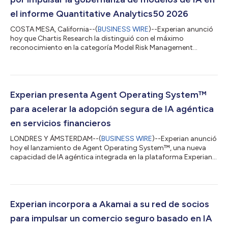
el informe Quantitative Analytics50 2026
COSTA MESA, California--(
BUSINESS WIRE
)--Experian anunció
hoy que Chartis Research la distinguió con el máximo
reconocimiento en la categoría Model Risk Management
Environment (Entorno de gestión del riesgo de modelos) del
informe Quantitative Analytics50 2026. Con esta distinción,
Experian ingresa al prestigioso ranking Quantitative
Analytics50 y reafirma su liderazgo como proveedor de
soluciones de análisis de datos e inteligencia artificial para el
Experian presenta Agent Operating System™
sector financiero regulado. "Este reconocim...
para acelerar la adopción segura de IA agéntica
en servicios financieros
LONDRES Y ÁMSTERDAM--(
BUSINESS WIRE
)--Experian anunció
hoy el lanzamiento de Agent Operating System™, una nueva
capacidad de IA agéntica integrada en la plataforma Experian
Ascend, presentada en Money20/20 Europe. Agent Operating
System está diseñado para ayudar a las organizaciones de
servicios financieros a superar la etapa de experimentación con
IA y avanzar hacia una adopción segura y escalable de la IA
agéntica. La solución permite que los agentes de IA de Experian,
Experian incorpora a Akamai a su red de socios
de los clientes y de su...
para impulsar un comercio seguro basado en IA