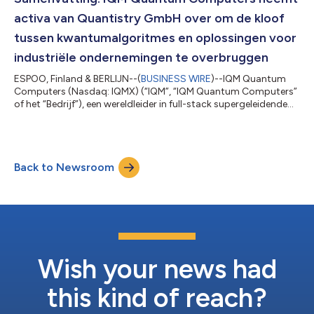
Vertalingen zijn slechts als leeshulp bedo...
activa van Quantistry GmbH over om de kloof
tussen kwantumalgoritmes en oplossingen voor
industriële ondernemingen te overbruggen
ESPOO, Finland & BERLIJN--(
BUSINESS WIRE
)--IQM Quantum
Computers (Nasdaq: IQMX) (“IQM”, “IQM Quantum Computers”
of het “Bedrijf”), een wereldleider in full-stack supergeleidende
kwantumcomputers, heeft een selectie activa overgenomen
van Quantistry GmbH, een ontwikkelaar van het op de cloud
gebaseerde simulatieworkflowplatform voor de
automobielsector, de lucht- en ruimtevaart, en de chemische,
Back to Newsroom
materialen- en farmaceutische sectoren, gevestigd in Berlijn.
Deze bekendmaking is officieel geldend...
Wish your news had
this kind of reach?