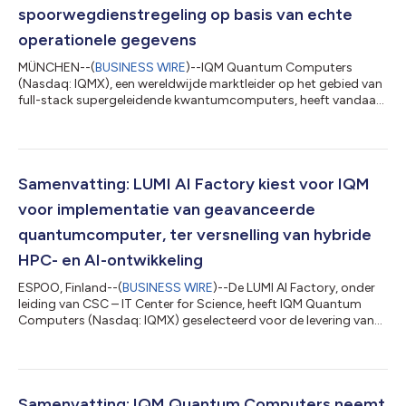
spoorwegdienstregeling op basis van echte
operationele gegevens
MÜNCHEN--(
BUSINESS WIRE
)--IQM Quantum Computers
(Nasdaq: IQMX), een wereldwijde marktleider op het gebied van
full-stack supergeleidende kwantumcomputers, heeft vandaag
de resultaten bekendgemaakt van een onderzoek dat het
bedrijf uitvoerde in samenwerking met Deutsche Bahn, de
grootste spoorwegexploitant van Europa. Hierin werd
geanalyseerd hoe kwantumcomputers de dienstregeling van
het spoorvervoer kunnen verbeteren. Deze bekendmaking is
Samenvatting: LUMI AI Factory kiest voor IQM
officieel geldend in de originele brontaal. Vertalingen...
voor implementatie van geavanceerde
quantumcomputer, ter versnelling van hybride
HPC- en AI-ontwikkeling
ESPOO, Finland--(
BUSINESS WIRE
)--De LUMI AI Factory, onder
leiding van CSC – IT Center for Science, heeft IQM Quantum
Computers (Nasdaq: IQMX) geselecteerd voor de levering van
de IQM Halocene H4. Dit is een geavanceerde
quantumcomputer die bedoeld is om de capaciteiten op het
gebied van hybride high-performance computing (HPC),
kunstmatige intelligentie en quantumcomputing te versnellen.
Deze bekendmaking is officieel geldend in de originele brontaal.
Samenvatting: IQM Quantum Computers neemt