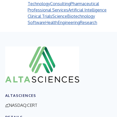
Technology
Consulting
Pharmaceutical
Professional Services
Artificial Intelligence
Clinical Trials
Science
Biotechnology
Software
Health
Engineering
Research
ALTASCIENCES
NASDAQ:CERT