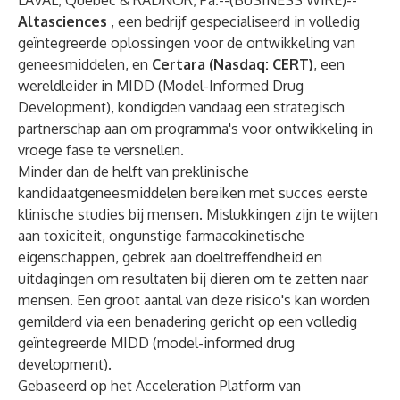
LAVAL, Québec & RADNOR, Pa.--(
BUSINESS WIRE
)--
Altasciences
, een bedrijf gespecialiseerd in volledig
geïntegreerde oplossingen voor de ontwikkeling van
geneesmiddelen, en
Certara
(Nasdaq: CERT)
, een
wereldleider in MIDD (Model-Informed Drug
Development), kondigden vandaag een strategisch
partnerschap aan om programma's voor ontwikkeling in
vroege fase te versnellen.
Minder dan de helft van preklinische
kandidaatgeneesmiddelen bereiken met succes eerste
klinische studies bij mensen. Mislukkingen zijn te wijten
aan toxiciteit, ongunstige farmacokinetische
eigenschappen, gebrek aan doeltreffendheid en
uitdagingen om resultaten bij dieren om te zetten naar
mensen. Een groot aantal van deze risico's kan worden
gemilderd via een benadering gericht op een volledig
geïntegreerde MIDD (model-informed drug
development).
Gebaseerd op het
Acceleration Platform
van