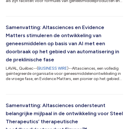
als zijn faciliteit voor formules van geneesmiddelproducten en
productiediensten in Harleysville, Pennsylvanië, met een
toevoeging van circa 768 vierkante voet nieuwe
laboratoriumruimte. De uitbreiding brengt de ontwikkeling van
formules en analytische testen in één enkel laboratorium samen.
Deze geïntegreerde configuratie is bedoeld om het nemen van
Samenvatting: Altasciences en Evidence
beslissingen te versnellen,...
Matters stimuleren de ontwikkeling van
geneesmiddelen op basis van AI met een
doorbraak op het gebied van automatisering in
de preklinische fase
LAVAL, Québec--(
BUSINESS WIRE
)--Altasciences, een volledig
geïntegreerde organisatie voor geneesmiddelenontwikkeling in
de vroege fase, en Evidence Matters, een pionier op het gebied
van datawetenschap voor klinische proeven, zijn verheugd de
succesvolle proof-of-concept (POC) van RegulatoryFlow
("RegFlow") aan te kondigen. Deze volgt op de aankondiging
van de strategische samenwerking tussen beide bedrijven in
augustus 2025. Het POC toonde aan dat de door AI
Samenvatting: Altasciences ondersteunt
gerealiseerde efficiëntieverbeterin...
belangrijke mijlpaal in de ontwikkeling voor Steel
Therapeutics’ therapeutische