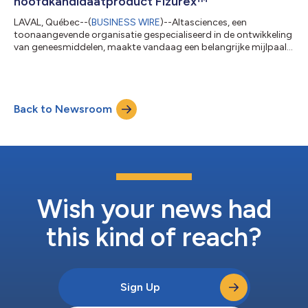
hoofdkandidaatproduct Fizurex™
LAVAL, Québec--(
BUSINESS WIRE
)--Altasciences, een
toonaangevende organisatie gespecialiseerd in de ontwikkeling
van geneesmiddelen, maakte vandaag een belangrijke mijlpaal
bekend in de ontwikkeling van de cruciale toxicologiestudie van
Steel Therapeutics, Inc. voor Fizurex™, het
hoofdkandidaatproduct van het bedrijf ter behandeling van
anale kloven. De succesvolle voltooiing van de studie speelt een
Back to Newsroom
belangrijke rol in de vorderingen van Fizurex™ naar proeven die
voor het eerst bij mensen worden...
Wish your news had
this kind of reach?
Sign Up