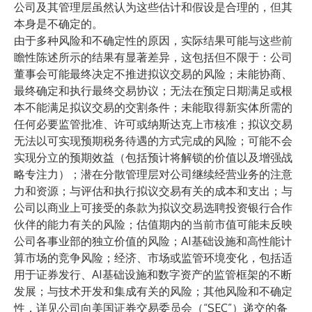
公司及其管理层虽然认为这些估计和假设是合理的，但其
本身是不确定的。
由于多种风险和不确定性的原因，实际结果可能与这些前
瞻性陈述所示的结果有显著差异，这包括但不限于：公司
董事会可能最终决定不推进拟议交易的风险；未能协商、
最终确定和执行最终交易协议；无法在预定日期满足或根
本不能满足拟议交易的交割条件；未能取得新实体所需的
任何必要监管批准、许可或纳斯达克上市核准；拟议交易
无法以可实现预期税务待遇的方式完成的风险；可能不会
实现分立的预期效益（包括预计将解锁的价值以及增强战
略专注力）；潜在分散管理层对公司继续经营业务的注意
力和资源；与评估和执行拟议交易有关的成本和支出；与
公司以商业上可接受的条款为拟议交易选聘投资银行合作
伙伴的能力有关的风险；估值期内的当前市值可能未反映
公司各事业部的独立价值的风险；AI基础设施和高性能计
算市场的竞争风险；经济、市场或监管环境变化，包括适
用于证券发行、AI基础设施和数字资产的监管框架的不断
发展；与技术开发和集成有关的风险；其他风险和不确定
性，详见公司向美国证券交易委员会（“SEC”）递交的备