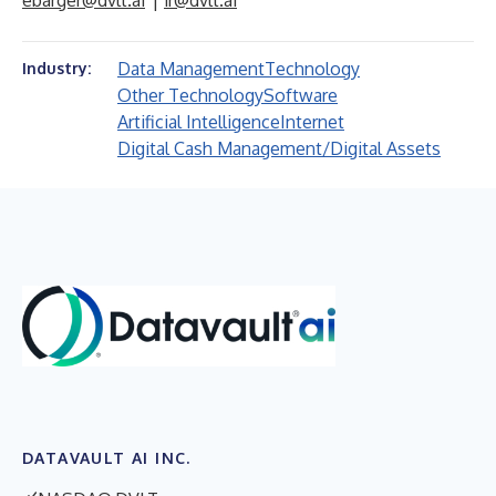
ebarger@dvlt.ai
|
ir@dvlt.ai
Data Management
Technology
Industry:
Other Technology
Software
Artificial Intelligence
Internet
Digital Cash Management/Digital Assets
DATAVAULT AI INC.