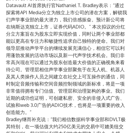
Datavault AI首席执行官Nathaniel T. Bradley表示：“通过
探索将API Media分立为独立上市公司的潜在方案，解锁我
们声学事业部的最大潜力，我们倍感振奋。预计新公司将
在纳斯达克独立上市，证券代码ADIO。” 本次拟议的分红
分立方案旨在为股东立即实现价值，同时让两个事业部都
能以更高在专注力和敏捷性追求自己独特的使命。我们对
领导层推动声学平台的继续发展充满信心，相信它可以利
用蓬勃发展的活动市场以及新一代声学技术机会。我们非
常高兴现在可以通过为股东创造最大价值的正确视角来看
待公司。管理层相信声学事业部聚焦于在无人机、机器人
及其人类操作人员之间建立在社交上可互操作的通信，同
时制定音频传输和空间音频控制领域的新标准，将是一项
非常值得拥有专门估值、管理层和治理架构的事业。我们
近期的成功也证明，可创建私密、安全的非侵入式广告、
试验和web 3.0广告的ADIO技术，也将是一项重要的收入
创造能力。”
Bradley继而补充说：“我们相信数据科学事业部和DVLT极
其特别，在
一项估值大约250亿美元的交易
中可媲美纽交