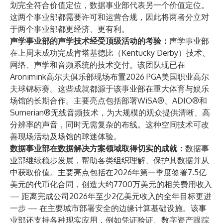
划完全符合价值定位，数据事业部代表另一个价值定位。
这两个事业部都需要许可和运营合规，因此将两者分立对
于两个事业部都更经济、更有利。
声学事业部的声学技术经受顶级活动的考验：
声学事业部
在上周末成功完成肯塔基德比（Kentucky Derby）技术、
网络、声学和音频系统的技术交付。该团队现已在
Aronimink高尔夫俱乐部现场布置2026 PGA美国职业高尔
夫球锦标赛。这些成就都源于该事业部在重大体育与娱乐
场馆的长期合作。主要亮点包括部署WiSA®、ADIO®和
Sumerian®无线音频技术，为大规模的观众提供清晰、高
分辨率的声音，同时无需复杂的布线。这种空间技术可改
善现场活动及场馆的球迷体验。
数据事业部在数据解决方案领域取得切实的成就：
数据事
业部继续稳步发展，帮助各类组织理解、保护其数据并从
中获取价值。主要亮点包括
在2026年第一季度签署7.5亿
美元的代币化合同，创造大约7700万美元的相关费用收入
— 距离完成公司
2026年至少2亿美元收入的全年目标更进
一步
— 在主要城市部署安全的边缘计算基础设施。该事
业部还支持各种现实应用，例如凭证验证、数字资产跟踪