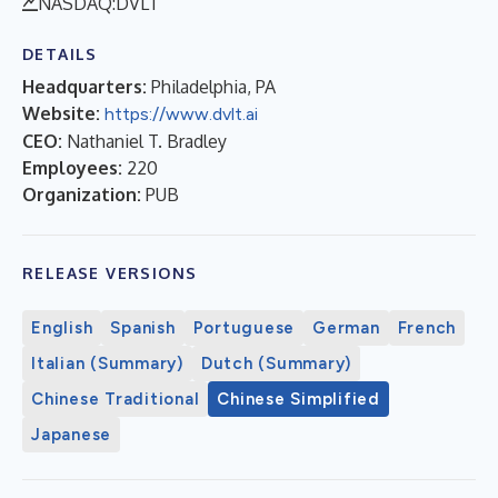
NASDAQ:DVLT
DETAILS
Headquarters:
Philadelphia, PA
Website:
https://www.dvlt.ai
CEO:
Nathaniel T. Bradley
Employees:
220
Organization:
PUB
RELEASE VERSIONS
English
Spanish
Portuguese
German
French
Italian (Summary)
Dutch (Summary)
Chinese Traditional
Chinese Simplified
Japanese