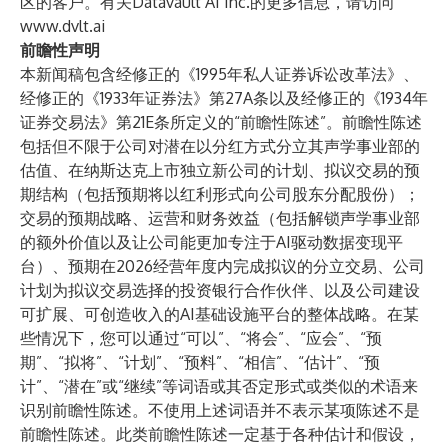
区的客户。有关Datavault AI Inc.的更多信息，请访问
www.dvlt.ai
前瞻性声明
本新闻稿包含经修正的《1995年私人证券诉讼改革法》、
经修正的《1933年证券法》第27A条以及经修正的《1934年
证券交易法》第21E条所定义的“前瞻性陈述”。前瞻性陈述
包括但不限于公司对潜在以分红方式分立其声学事业部的
估值、在纳斯达克上市独立新公司的计划、拟议交易的预
期结构（包括预期将以红利形式向公司股东分配股份）；
交易的预期战略、运营和财务效益（包括解锁声学事业部
的额外价值以及让公司能更加专注于AI驱动数据变现平
台）、预期在2026经营年度内完成拟议的分立交易、公司
计划为拟议交易选择的投资银行合作伙伴、以及公司建设
可扩展、可创造收入的AI基础设施平台的整体战略。在某
些情况下，您可以通过“可以”、“将会”、“应会”、“预
期”、“拟将”、“计划”、“预料”、“相信”、“估计”、“预
计”、“潜在”或“继续”等词语或其否定形式或类似的术语来
识别前瞻性陈述。不使用上述词语并不表示某项陈述不是
前瞻性陈述。此类前瞻性陈述一定基于各种估计和假设，