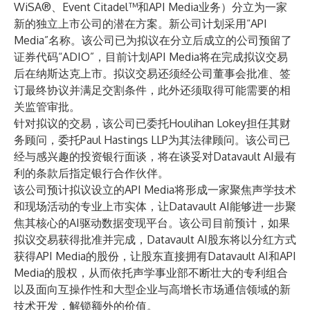
WiSA®、Event Citadel™和API Media业务）分立为一家
新的独立上市公司的潜在方案。新公司计划采用“API
Media”名称。该公司已为拟议在分立后成立的公司预留了
证券代码“ADIO”，目前计划API Media将在完成拟议交易
后在纳斯达克上市。拟议交易还须经公司董事会批准、签
订最终协议并满足交割条件，此外还须取得可能需要的相
关监管审批。
针对拟议的交易，该公司已委托Houlihan Lokey担任其财
务顾问，委托Paul Hastings LLP为其法律顾问。该公司已
经与感兴趣的投资银行面谈，将在谈妥对Datavault AI最有
利的条款后指定银行合作伙伴。
该公司预计拟议设立的API Media将形成一家聚焦声学技术
和现场活动的专业上市实体，让Datavault AI能够进一步聚
焦其核心的AI驱动数据变现平台。该公司目前预计，如果
拟议交易获得批准并完成，Datavault AI股东将以分红方式
获得API Media的股份，让股东直接拥有Datavault AI和API
Media的股权，从而依托声学事业部不断壮大的专利组合
以及面向互操作性和大型企业与高增长市场通信领域的新
技术开发，解锁额外的价值。