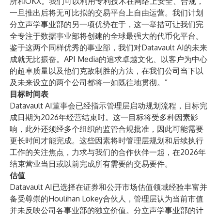
所和OKX。我们可以利用专利技术在网络上安全、合规，
一旦推出后将无可比拟的交易平台上自由运营。我们计划
分立声学事业部的另一项优势在于，这一举措可让我们完
全专注于数据事业部将创建的全球最强大的代币化平台。
鉴于这两个同样优秀的事业部，我们对Datavault AI的未来
成就无比振奋。API Media的追求卓越文化、以客户为中心
的超卓质量以及他们克敌制胜的方法，在我们公司当下以
及未来设立的两个公司都将一如既往地贯彻。”
目标时间表
Datavault AI董事会已经指示管理层启动规划流程，目标完
成日期为2026年经营结束时。这一目标将受多种因素影
响，此外还须经多个组织的监管合规批准，因此可能需要
更长时间才能完成。这些因素将时管理层规划和后续执行
工作的关注焦点，力求与我们的合作伙伴一起，在2026年
结束营业当日或以前完成所有需要的交易要件。
估值
Datavault AI已选择在证券和公开市场估值领域经验丰富并
备受尊崇的Houlihan Lokey合伙人，管理层认为当前市值
并未反映公司各事业部的独立价值。分立声学事业部的计