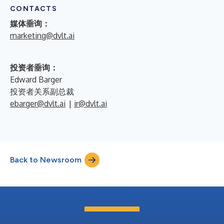
CONTACTS
媒体垂询：
marketing@dvlt.ai
投资者垂询：
Edward Barger
投资者关系副总裁
ebarger@dvlt.ai
|
ir@dvlt.ai
Back to Newsroom