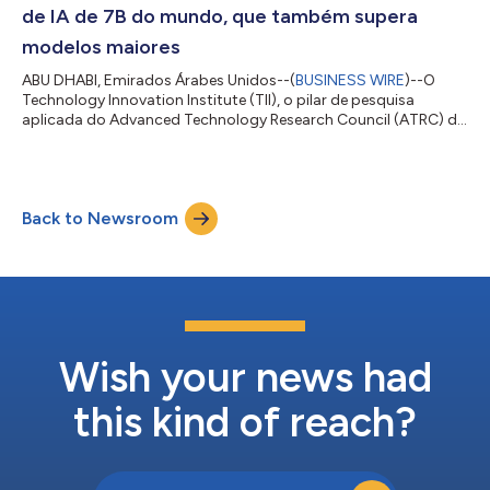
estabelece como o sistema de melhor desempenho no ranking
de IA de 7B do mundo, que também supera
Ope...
modelos maiores
ABU DHABI, Emirados Árabes Unidos--(
BUSINESS WIRE
)--O
Technology Innovation Institute (TII), o pilar de pesquisa
aplicada do Advanced Technology Research Council (ATRC) de
Abu Dhabi, anunciou o lançamento do Falcon H1R 7B, um
modelo de IA de próxima geração que dá um passo
significativo para tornar a inteligência artificial avançada mais
acessível do que nunca, oferecendo desempenho de raciocínio
Back to Newsroom
de classe mundial em um formato compacto, eficiente e
disponibilizado de forma aberta. Com apenas 7...
Wish your news had
this kind of reach?