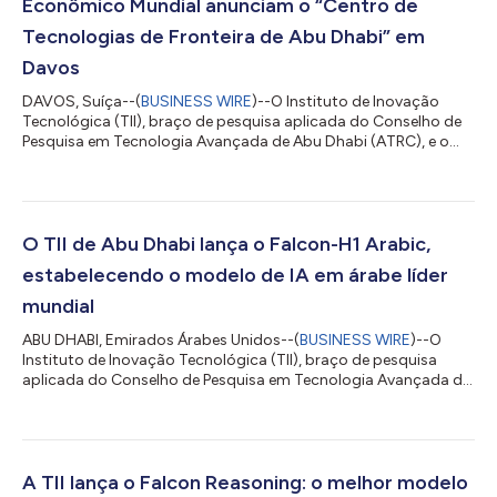
Econômico Mundial anunciam o “Centro de
Tecnologias de Fronteira de Abu Dhabi” em
Davos
DAVOS, Suíça--(
BUSINESS WIRE
)--O Instituto de Inovação
Tecnológica (TII), braço de pesquisa aplicada do Conselho de
Pesquisa em Tecnologia Avançada de Abu Dhabi (ATRC), e o
Fórum Econômico Mundial (WEF) anunciaram o lançamento do
Centro de Tecnologias de Fronteira de Abu Dhabi, um novo
centro dentro da prestigiada Rede Global do Centro para a
Quarta Revolução Industrial (C4IR) do WEF. A colaboração foi
formalizada durante uma cerimônia de assinatura realizada
O TII de Abu Dhabi lança o Falcon-H1 Arabic,
paralelamente à Reunião Anual do Fó...
estabelecendo o modelo de IA em árabe líder
mundial
ABU DHABI, Emirados Árabes Unidos--(
BUSINESS WIRE
)--O
Instituto de Inovação Tecnológica (TII), braço de pesquisa
aplicada do Conselho de Pesquisa em Tecnologia Avançada de
Abu Dhabi (ATRC), anunciou o Falcon-H1 Arabic, um novo
modelo de linguagem de grande porte desenvolvido com base
em uma arquitetura híbrida Mamba-Transformer.
Representando uma ruptura completa com as versões
anteriores baseadas em Transformers, este novo modelo se
A TII lança o Falcon Reasoning: o melhor modelo