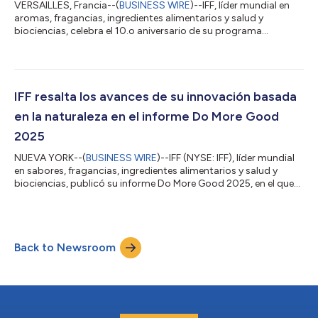
VERSAILLES, Francia--(
BUSINESS WIRE
)--IFF, líder mundial en
aromas, fragancias, ingredientes alimentarios y salud y
biociencias, celebra el 10.o aniversario de su programa
acreditado de maestría, líder en la industria, dedicado al diseño
y la creación de aromas, desarrollado en colaboración con
ISIPCA, la escuela de renombre mundial especializada en
carreras relacionadas con la perfumería, la cosmética y los
aromas alimentarios. Desde su lanzamiento en 2016, el
IFF resalta los avances de su innovación basada
programa IFF ISIPCA ha capacitado...
en la naturaleza en el informe Do More Good
2025
NUEVA YORK--(
BUSINESS WIRE
)--IFF (NYSE: IFF), líder mundial
en sabores, fragancias, ingredientes alimentarios y salud y
biociencias, publicó su informe Do More Good 2025, en el que
destaca su compromiso con el desarrollo de mejores
productos y experiencias para las personas y el planeta. Su
cartera, cada vez más orientada a ingredientes y soluciones de
origen natural, refleja el papel central de la sustentabilidad y
Back to Newsroom
sitúa su innovación en la intersección entre la biología y la
química. Gracias...