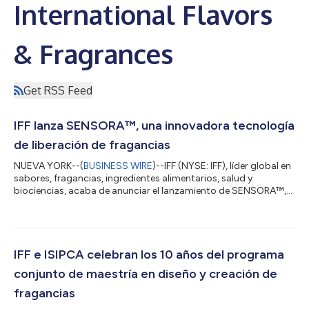
International Flavors
& Fragrances
Get RSS Feed
IFF lanza SENSORA™, una innovadora tecnología
de liberación de fragancias
NUEVA YORK--(
BUSINESS WIRE
)--IFF (NYSE: IFF), líder global en
sabores, fragancias, ingredientes alimentarios, salud y
biociencias, acaba de anunciar el lanzamiento de SENSORA™,
su avanzada tecnología de liberación controlada de
fragancias, diseñada para transformar la manera en que se
experimentan los aromas en los artefactos para el hogar, el
cuidado de la ropa y el cuidado personal. SENSORA™, que
actualmente se encuentra en proceso de patentamiento, fue
IFF e ISIPCA celebran los 10 años del programa
desarrollada para responder a la demand...
conjunto de maestría en diseño y creación de
fragancias