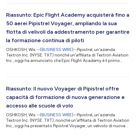
tappa, tutti e tre i jet leggeri di nuova generazione Citation, CJ4
Gen3, CJ3 Gen3 e M2 Gen3, sono entrati nella fase di prove di
volo, dimostrando lo slancio continuo nel portafoglio di jet
Riassunto: Epic Flight Academy acquisterà fino a
leggeri C...
50 aerei Pipistrel Voyager, ampliando la sua
flotta di velivoli da addestramento per garantire
la formazione continua di piloti
OSHKOSH, Wis.--(
BUSINESS WIRE
)--Pipistrel, un'azienda
Textron Inc. (NYSE: TXT) nonché un'affiliata di Textron Aviation
Inc., oggi ha annunciato che Epic Flight Academy è il primo
cliente del suo Pipistrel Voyager durante la conferenza stampa
di Textron Aviation all'EAA AirVenture 2026. La società ha
firmato un accordo per l'acquisto di 50 velivoli Voyager, con le
prime 10 consegne previste per l'inizio del 2027 e opzioni per un
massimo di altri 20 velivoli da consegnare nel 2028 e 20 nel
Riassunto: Il nuovo Voyager di Pipistrel offre
2029,...
capacità di formazione di nuova generazione e
accesso alle scuole di volo
OSHKOSH, Wis.--(
BUSINESS WIRE
)--Pipistrel, un'azienda
Textron Inc. (NYSE: TXT), nonché un'affiliata di Textron Aviation
Inc., oggi ha presentato Pipistrel Voyager, un velivolo di nuova
generazione destinato alla formazione, progettato per