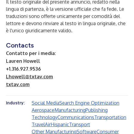
Il testo originale del presente annuncio, redatto nella
lingua di partenza, è la versione ufficiale che fa fede. Le
traduzioni sono offerte unicamente per comodità del
lettore e devono rinviare al testo in lingua originale, che
è l'unico giuridicamente valido.
Contacts
Contatto per i media:
Lauren Howell
+1.316.927.9536
Lhowell@txtav.com
txtav.com
Social Media
Search Engine Optimization
Industry:
Aerospace
Manufacturing
Publishing
Technology
Communications
Transportation
Travel
Air
Hispanic
Transport
Other Manufacturing
Software
Consumer