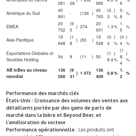
081
28
985
6
40
40
(0.
)
0.
Amérique du Sud
-
(126
)
%
891
765
3
%
8
20
(9
20
1.
EMEA
)
274
1.3
%
%
752
5
931
5
19
(1
19
(0.
)
(0.
)
Asie-Pacifique
)
(83
)
648
8
548
4
%
4
%
(1
Exportations Globales et
(1
)
)
54
8
(11
)
50
8.
Sociétés Holding
8.4
%
%
4
AB InBev au niveau
136
(9
136
1.
)
1 072
0.8
%
%
mondial
268
31
409
2
Performance des marchés clés
États-Unis : Croissance des volumes des ventes aux
détaillants portée par des gains de parts de
marché dans la bière et Beyond Beer, et
l’amélioration du secteur
Performance opérationnelle :
Les produits ont