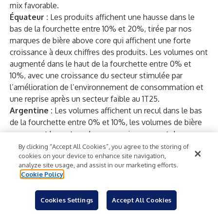
mix favorable.
Équateur :
Les produits affichent une hausse dans le
bas de la fourchette entre 10% et 20%, tirée par nos
marques de bière above core qui affichent une forte
croissance à deux chiffres des produits. Les volumes ont
augmenté dans le haut de la fourchette entre 0% et
10%, avec une croissance du secteur stimulée par
l’amélioration de l’environnement de consommation et
une reprise après un secteur faible au 1T25.
Argentine :
Les volumes affichent un recul dans le bas
de la fourchette entre 0% et 10%, les volumes de bière
surpassant le secteur dans un environnement de
consommation restreint, selon nos estimations. Les
By clicking “Accept All Cookies”, you agree to the storing of
cookies on your device to enhance site navigation,
produits ont augmenté dans le haut de la fourchette
analyze site usage, and assist in our marketing efforts.
entre 0% et 10%, stimulés par les initiatives de gestion
Cookie Policy
des produits.
Afrique hors Afrique du Sud :
Au Nigeria, les produits
Cookies Settings
Accept All Cookies
ont augmenté dans le milieu de la fourchette entre 0%
et 10%, stimulés par les initiatives de gestion des