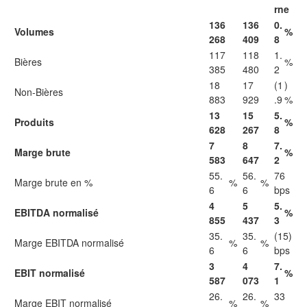
rne
136
136
0.
Volumes
%
268
409
8
117
118
1.
Bières
%
385
480
2
18
17
(1
)
Non-Bières
883
929
.9
%
13
15
5.
Produits
%
628
267
8
7
8
7.
Marge brute
%
583
647
2
55.
56.
76
Marge brute en %
%
%
6
6
bps
4
5
5.
EBITDA normalisé
%
855
437
3
35.
35.
(15)
Marge EBITDA normalisé
%
%
6
6
bps
3
4
7.
EBIT normalisé
%
587
073
1
26.
26.
33
Marge EBIT normalisé
%
%