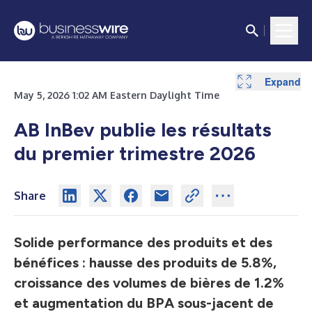
Expand
Expand
Expand
Expand
Expand
Expand
Expand
Expand
Expand
Expand
Expand
Expand
Expand
Expand
Expand
May 5, 2026 1:02 AM Eastern Daylight Time
AB InBev publie les résultats
du premier trimestre 2026
Share
Solide performance des produits et des
bénéfices : hausse des produits de 5.8%,
croissance des volumes de bières de 1.2%
et augmentation du BPA sous-jacent de