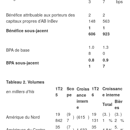
3
7
bps
Bénéfice attribuable aux porteurs des
2
2
capitaux propres d’AB InBev
148
563
1
1
Bénéfice sous-jacent
606
923
1.0
1.3
BPA de base
8
0
0.8
0.9
BPA sous-jacent
1
7
Tableau 2. Volumes
1T2
Sco
1T2
Croissanc
Croiss
en milliers d’hls
5
pe
6
e interne
ance
intern
Bièr
Total
e
es
19
(9
19
(3.
)
(3.
)
Amérique du Nord
)
(615
)
842
7
131
1
%
2
%
35
(7
35
5.
Amériques du Centre
)
1 632
4.8
%
%