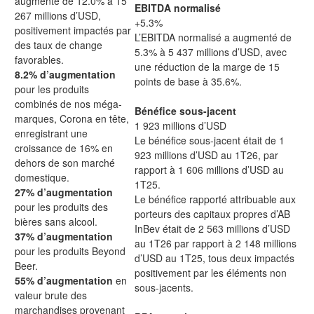
augmenté de 12.0% à 15
EBITDA normalisé
267 millions d’USD,
+5.3%
positivement impactés par
L’EBITDA normalisé a augmenté de
des taux de change
5.3% à 5 437 millions d’USD, avec
favorables.
une réduction de la marge de 15
8.2% d’augmentation
points de base à 35.6%.
pour les produits
combinés de nos méga-
Bénéfice sous-jacent
marques, Corona en tête,
1 923 millions d’USD
enregistrant une
Le bénéfice sous-jacent était de 1
croissance de 16% en
923 millions d’USD au 1T26, par
dehors de son marché
rapport à 1 606 millions d’USD au
domestique.
1T25.
27% d’augmentation
Le bénéfice rapporté attribuable aux
pour les produits des
porteurs des capitaux propres d’AB
bières sans alcool.
InBev était de 2 563 millions d’USD
37% d’augmentation
au 1T26 par rapport à 2 148 millions
pour les produits Beyond
d’USD au 1T25, tous deux impactés
Beer.
positivement par les éléments non
55% d’augmentation
en
sous-jacents.
valeur brute des
marchandises provenant