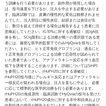
う訓練を行う必要があります。副作用が発現した場合
は、投与速度を下げるか、注入を中止する必要がありま
す。臨床試験では、皮膚の慢性的な変化は観察されませ
んでした。注入部位に慢性炎症、結節または炎症が生
じ、数日を超えて持続する場合は報告するよう患者に注
意喚起してください。
IG 10%に対する過敏症
：
抗IgA抗
体を有し、SCIg製剤による治療が唯一の選択肢である患
者には、厳密な医学的監督下でのみHyQviaを投与してく
ださい。まれに、ヒト正常免疫グロブリンは、過去にヒ
ト正常免疫グロブリンによる治療で忍容性が認められて
いた患者であっても、アナフィラキシー反応を伴う血圧
低下を誘発することがあります。詳細についてはSmPC
を参照してください。
rHuPH20に対する過敏症
：
rHuPH20投与後にアレルギー反応またはアナフィラキシ
ー様反応が疑われる場合は、注入を直ちに中止し、必要
に応じて標準的な医学的治療を行う必要があります。
rHuPH20の免疫原性
：臨床試験でHyQviaの投与を受けた
患者において、rHuPH20成分に対する非中和抗体および
中和抗体の発現が報告されています。
動脈および静脈の