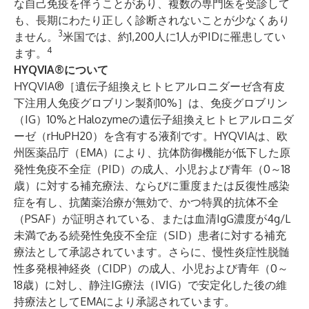
な自己免疫を伴うことがあり、複数の専門医を受診して
も、長期にわたり正しく診断されないことが少なくあり
3
ません。
米国では、約1,200人に1人がPIDに罹患してい
4
ます。
HYQVIA®について
HYQVIA®［遺伝子組換えヒトヒアルロニダーゼ含有皮
下注用人免疫グロブリン製剤10%］は、免疫グロブリン
（IG）10%とHalozymeの遺伝子組換えヒトヒアルロニダ
ーゼ（rHuPH20）を含有する液剤です。HYQVIAは、欧
州医薬品庁（EMA）により、抗体防御機能が低下した原
発性免疫不全症（PID）の成人、小児および青年（0～18
歳）に対する補充療法、ならびに重度または反復性感染
症を有し、抗菌薬治療が無効で、かつ特異的抗体不全
（PSAF）が証明されている、または血清IgG濃度が4g/L
未満である続発性免疫不全症（SID）患者に対する補充
療法として承認されています。さらに、慢性炎症性脱髄
性多発根神経炎（CIDP）の成人、小児および青年（0～
18歳）に対し、静注IG療法（IVIG）で安定化した後の維
持療法としてEMAにより承認されています。