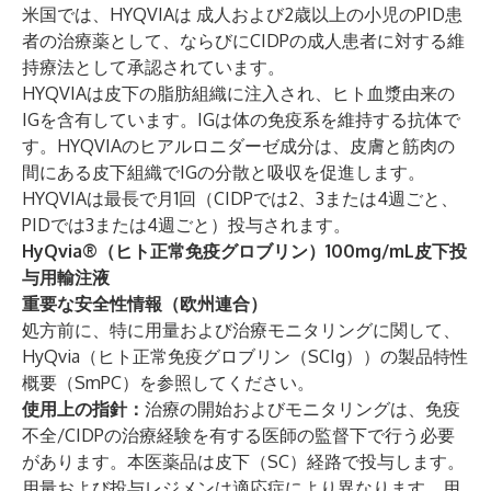
米国では、HYQVIAは
成人および2歳以上の小児のPID患
者の治療薬として、ならびにCIDPの成人患者に対する維
持療法として承認されています。
HYQVIAは皮下の脂肪組織に注入され、ヒト血漿由来の
IGを含有しています。IGは体の免疫系を維持する抗体で
す。HYQVIAのヒアルロニダーゼ成分は、皮膚と筋肉の
間にある皮下組織でIGの分散と吸収を促進します。
HYQVIAは最長で月1回（CIDPでは2、3または4週ごと、
PIDでは3または4週ごと）投与されます。
HyQvia®（ヒト正常免疫グロブリン）100mg/mL皮下投
与用輸注液
重要な安全性情報（欧州連合）
処方前に、特に用量および治療モニタリングに関して、
HyQvia（ヒト正常免疫グロブリン（SCIg））の製品特性
概要（SmPC）を参照してください。
使用上の指針：
治療の開始およびモニタリングは、免疫
不全/CIDPの治療経験を有する医師の監督下で行う必要
があります。本医薬品は皮下（SC）経路で投与します。
用量および投与レジメンは適応症により異なります。用