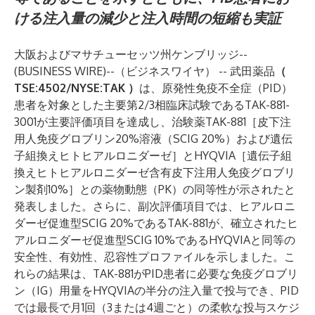
ける注入量の減少と注入時間の短縮も実証
大阪およびマサチューセッツ州ケンブリッジ--
(
BUSINESS WIRE
)--
（ビジネスワイヤ） -- 武田薬品
（
TSE:4502/NYSE:TAK
）
は、原発性免疫不全症（PID）
患者を対象とした主要第2/3相臨床試験であるTAK-881-
3001が主要評価項目を達成し、治験薬TAK-881［皮下注
用人免疫グロブリン20%溶液（SCIG 20%）および遺伝
子組換えヒトヒアルロニダーゼ］とHYQVIA［遺伝子組
換えヒトヒアルロニダーゼ含有皮下注用人免疫グロブリ
ン製剤10%］との薬物動態（PK）の同等性が示されたと
発表しました。さらに、副次評価項目では、ヒアルロニ
ダーゼ促進型SCIG 20%であるTAK-881が、確立されたヒ
アルロニダーゼ促進型SCIG 10%であるHYQVIAと同等の
安全性、有効性、忍容性プロファイルを示しました。こ
れらの結果は、TAK-881がPID患者に必要な免疫グロブリ
ン（IG）用量をHYQVIAの半分の注入量で投与でき、PID
では最長で月1回（3または4週ごと）の柔軟な投与スケジ