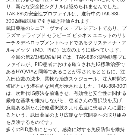
り、新たな安全性シグナルは認められませんでした。
TAK-881の安全性プロファイルは、進行中のTAK-881-
3002継続試験で引き続き評価されます。
武田薬品のシニア・ヴァイス・プレジデントであり、プ
ラズマ デライブド セラピーズ ビジネス ユニットのリサ
ーチ＆デベロップメントヘッドであるクリスティナ・ア
ルキメッツ（MD、PhD）は次のように述べています。
「今回の第2/3相試験結果では、TAK-881の薬物動態プロ
ファイルが、PID患者における確立されたIG標準治療で
あるHYQVIAと同等であることが示されるとともに、注
入部位数の減少、柔軟な治療スケジュール、注入時間の
短縮という潜在的な利点が示されました。TAK-881-3001
は、次世代IG療法を前進させ、有効性と安全性に関する
厳格な基準を維持しながら、患者さんの選択肢を広げ、
意義ある新たな治療選択肢をより迅速に患者さんに届け
るという、武田薬品のより広範な研究開発への取り組み
を反映するものです」
多くのPID患者にとって、感染に対する免疫防御を維持