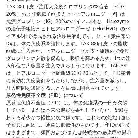
TAK-881［皮下注用人免疫グロブリン20%溶液（SCIG
20%）および遺伝子組換えヒトヒアルロニダーゼ］は、
免疫グロブリン（IG）20%のバイアル1本と、Halozyme
の遺伝子組換えヒトヒアルロニダーゼ（rHuPH20）のバ
イアル1本で構成される治験用液剤です。ヒト血漿由来の
IGは、体の免疫系を維持します。TAK-881は皮下の脂肪
組織に注入され、ヒアルロニダーゼが皮下組織内で免疫
グロブリンの分散を促進し、吸収を高めるため、1つの注
入部位で大容量を注入できるようになります。TAK-881
は、ヒアルロニダーゼ促進型SCIG 20%として、PID患者
に有効な免疫防御をもたらしながら、注入量を減らし、
注入時間を短縮することを目標に開発されています。
原発性免疫不全症（PID）について
原発性免疫不全症（PID）は、体の免疫系の一部が欠損
している、または本来の機能を果たしていない、550を
1
超える希少かつ慢性の疾患群です。
これらの疾患は遺伝
2
子変異に起因し、通常は遺伝性のものです。
PIDの症状
はさまざまで、頻回および/または持続性の感染症や異常