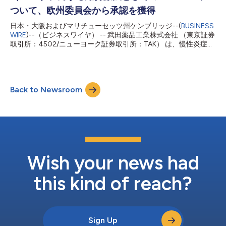
末梢神経学会（PNS）年次総会でポスター・セッションとして発
ついて、欧州委員会から承認を獲得
表される予定です。 HYQVIAは、CIDPに対する初めてかつ唯一の
日本・大阪およびマサチューセッツ州ケンブリッジ--(
BUSINESS
促進型皮下注免疫グロブリン（fSCIG）であり、今年初めに米国
WIRE
)--（ビジネスワイヤ） -- 武田薬品工業株式会社 （東京証券
食品医薬品局（FDA）より成人CIDP患者の維持療法として承認さ
取引所：4502/ニューヨーク証券取引所：TAK） は、慢性炎症性
れ、また、欧州委員会より静注用人免疫グロブリン（IVIG）で安
脱髄性多発根神経炎（CIDP）の全年代の患者について、静注免疫
定化した全年齢層のCIDP患者に対する使...
グロブリン（IVIG）療法で安定した後の維持療法としての
HYQVIA®［遺伝子組換えヒト ヒアルロニダーゼ含有皮下注（ヒ
ト）免疫グロブリン10%］を、欧州委員会（EC）が承認したこ
Back to Newsroom
とを発表しました。武田薬品は2023年12月15日に、ヒト用医薬
品委員会（CHMP）による肯定的見解を1、また2024年1月16日
に、成人のCIDP患者を対象とした維持療法としての米国食品医薬
品局（FDA）の承認を2発表済みです。 初めてかつ唯一のCIDPに
対する促進型皮下注用人免疫グロブリン製剤（fSCIG）である
HYQVIAは、ヒアルロニダーゼ成分が皮膚と筋肉の間の皮下組織
における大量の人免疫グロブリン（IG）の拡散と吸収を促進する
ため、最長で1か月に1回（2、3または4週ごと）の間隔で投与で
Wish your news had
きる可能性を患者に提供します。HYQVIAは、...
this kind of reach?
Sign Up