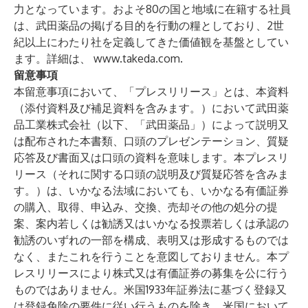
力となっています。およそ80の国と地域に在籍する社員
は、武田薬品の掲げる目的を行動の糧としており、2世
紀以上にわたり社を定義してきた価値観を基盤としてい
ます。詳細は、
www.takeda.com
.
留意事項
本留意事項において、「プレスリリース」とは、本資料
（添付資料及び補足資料を含みます。）において武田薬
品工業株式会社（以下、「武田薬品」）によって説明又
は配布された本書類、口頭のプレゼンテーション、質疑
応答及び書面又は口頭の資料を意味します。本プレスリ
リース（それに関する口頭の説明及び質疑応答を含みま
す。）は、いかなる法域においても、いかなる有価証券
の購入、取得、申込み、交換、売却その他の処分の提
案、案内若しくは勧誘又はいかなる投票若しくは承認の
勧誘のいずれの一部を構成、表明又は形成するものでは
なく、またこれを行うことを意図しておりません。本プ
レスリリースにより株式又は有価証券の募集を公に行う
ものではありません。米国1933年証券法に基づく登録又
は登録免除の要件に従い行うものを除き、米国において