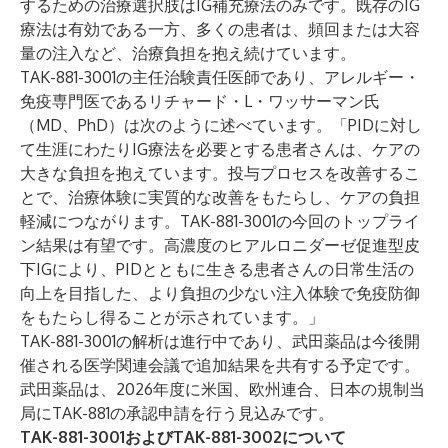
するための治療選択肢はIG補充療法のみです。既存のIG
療法は有効である一方、多くの患者は、頻回または大容
量の注入など、治療負担を抱え続けています。
TAK-881-3001の主任治験責任医師であり、アレルギー・
免疫専門医であるリチャード・L・ワッサーマン氏
（MD、PhD）は次のように述べています。「PIDに対し
て生涯にわたりIG療法を必要とする患者さんは、ケアの
大きな負担を抱えています。投与プロセスを改善するこ
とで、治療体験に実質的な改善をもたらし、ケアの負担
軽減につながります。TAK-881-3001の今回のトップライ
ン結果は有望です。高濃度のヒアルロニダーゼ促進型皮
下IGにより、PIDとともに生きる患者さんの日常生活の
向上を目指した、より負担の少ない注入体験で免疫防御
をもたらし得ることが示されています。」
TAK-881-3001の解析は進行中であり、武田薬品は今後開
催される医学関連会議で追加結果を共有する予定です。
武田薬品は、2026年度に米国、欧州連合、日本の規制当
局にTAK-881の承認申請を行う見込みです。
TAK-881-3001およびTAK-881-3002について