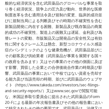
般的な経済状況を含む武田薬品のグローバルな事業を取
り巻く経済状況、競争上の圧力及び動向、世界的な医療
制度改革を含む適用法令及び規制の変更、臨床的成功並
びに規制当局による判断及びその時期の不確実性を含む
新製品開発に内在する困難、新製品及び既存製品の商業
的成功の不確実性、製造上の困難又は遅延、金利及び為
替レートの変動、市販製品又は開発品の安全性又は有効
性に関するクレーム又は懸念、新型コロナウイルス感染
症のパンデミックのような健康危機が、武田薬品並びに
その顧客及び供給業者（武田薬品が事業を展開する国々
の政府を含みます）又はその事業のその他の側面に及ぼ
す影響、買収した企業との合併後統合作業の時期及び影
響、武田薬品の事業において中核ではない資産を売却す
る能力及び当該売却の時期、並びに武田薬品のウェブサ
イト（
https://www.takeda.com/investors/sec-filings-
and-security-reports/
）又は
www.sec.gov
で閲覧可能
な、米国証券取引委員会に提出された武田薬品のForm
20-Fによる最新の年次報告書及びその他の報告書におい
て特定されたその他の要因です。武田薬品は、法律又は