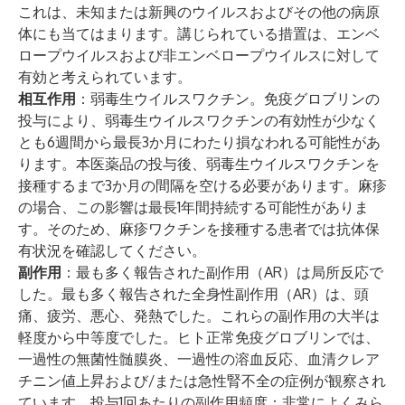
これは、未知または新興のウイルスおよびその他の病原
体にも当てはまります。講じられている措置は、エンベ
ロープウイルスおよび非エンベロープウイルスに対して
有効と考えられています。
相互作用
：弱毒生ウイルスワクチン。免疫グロブリンの
投与により、弱毒生ウイルスワクチンの有効性が少なく
とも6週間から最長3か月にわたり損なわれる可能性があ
ります。本医薬品の投与後、弱毒生ウイルスワクチンを
接種するまで3か月の間隔を空ける必要があります。麻疹
の場合、この影響は最長1年間持続する可能性がありま
す。そのため、麻疹ワクチンを接種する患者では抗体保
有状況を確認してください。
副作用
：最も多く報告された副作用（AR）は局所反応で
した。最も多く報告された全身性副作用（AR）は、頭
痛、疲労、悪心、発熱でした。これらの副作用の大半は
軽度から中等度でした。ヒト正常免疫グロブリンでは、
一過性の無菌性髄膜炎、一過性の溶血反応、血清クレア
チニン値上昇および/または急性腎不全の症例が観察され
ています。
投与1回あたりの副作用頻度：
非常によくみら