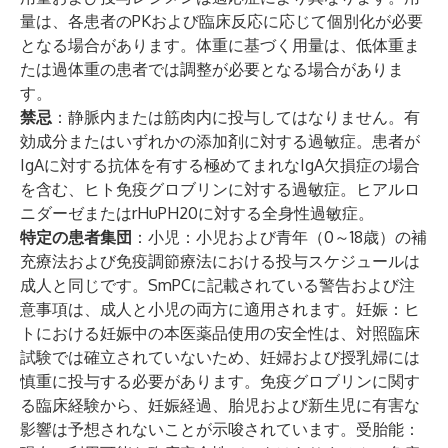
量は、各患者のPKおよび臨床反応に応じて個別化が必要
となる場合があります。体重に基づく用量は、低体重ま
たは過体重の患者では調整が必要となる場合がありま
す。
禁忌
：静脈内または筋肉内に投与してはなりません。有
効成分またはいずれかの添加剤に対する過敏症。患者が
IgAに対する抗体を有する極めてまれなIgA欠損症の場合
を含む、ヒト免疫グロブリンに対する過敏症。ヒアルロ
ニダーゼまたはrHuPH20に対する全身性過敏症。
特定の患者集団
：
小児
：小児および青年（0～18歳）の補
充療法および免疫調節療法における投与スケジュールは
成人と同じです。SmPCに記載されている警告および注
意事項は、成人と小児の両方に適用されます。
妊娠
：ヒ
トにおける妊娠中の本医薬品使用の安全性は、対照臨床
試験では確立されていないため、妊婦および授乳婦には
慎重に投与する必要があります。免疫グロブリンに関す
る臨床経験から、妊娠経過、胎児および新生児に有害な
影響は予想されないことが示唆されています。
受胎能
：