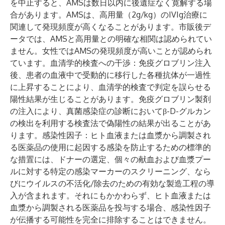
を中止すると、AMSは数日以内に後遺症なく寛解する場
合があります。AMSは、高用量（2g/kg）のIVIg治療に
関連して発現頻度が高くなることがあります。市販後デ
ータでは、AMSと高用量との明確な相関は認められてい
ません。女性ではAMSの発現頻度が高いことが認められ
ています。
血清学的検査への干渉
：免疫グロブリン注入
後、患者の血液中で受動的に移行した各種抗体が一過性
に上昇することにより、血清学的検査で判定を誤らせる
陽性結果が生じることがあります。免疫グロブリン製剤
の注入により、真菌感染症の診断においてβ-D-グルカン
の検出を利用する検査法で偽陽性の結果が出ることがあ
ります。
感染性因子
：ヒト血液または血漿から調製され
る医薬品の使用に起因する感染を防止するための標準的
な措置には、ドナーの選定、個々の献血および血漿プー
ルに対する特定の感染マーカーのスクリーニング、なら
びにウイルスの不活化/除去のための有効な製造工程の導
入が含まれます。それにもかかわらず、ヒト血液または
血漿から調製される医薬品を投与する場合、感染性因子
が伝播する可能性を完全に排除することはできません。