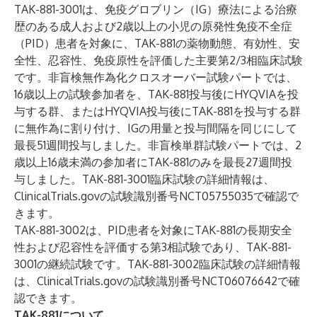
TAK-881-3001は、免疫グロブリン（IG）療法による治療
歴のある成人および2歳以上の小児の原発性免疫不全症
（PID）患者を対象に、TAK-881の薬物動態、有効性、安
全性、忍容性、免疫原性を評価した主要第2/3相臨床試験
です。非盲検無作為化クロスオーバー試験パートでは、
16歳以上の試験参加者を、TAK-881投与後にHYQVIAを投
与する群、またはHYQVIA投与後にTAK-881を投与する群
に無作為に割り付け、IGの用量と投与間隔を同じにして
最長51週間投与しました。非盲検単群試験パートでは、2
歳以上16歳未満の参加者にTAK-881のみを最長27週間投
与しました。TAK-881-3001臨床試験の詳細情報は、
ClinicalTrials.govの試験識別番号
NCT05755035
で確認で
きます。
TAK-881-3002は、PID患者を対象にTAK-881の長期安全
性および忍容性を評価する第3相試験であり、TAK-881-
3001の継続試験です。TAK-881-3002臨床試験の詳細情報
は、ClinicalTrials.govの試験識別番号
NCT06076642
で確
認できます。
TAK-881について