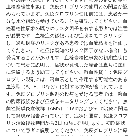
血栓塞栓性事象
は、免疫グロブリンの使用との関連が認
められています。免疫グロブリン使用前には、患者が十
分な水分補給を受けていることを確認してください。血
栓塞栓性事象の既存のリスク因子を有する患者では注意
が必要です。血栓症の徴候および症状をモニタリング
し、過粘稠症のリスクがある患者では血液粘度を評価し
てください。血栓症は既知のリスク因子がない場合にも
発現することがあります。血栓塞栓性事象の初期症状に
ついて患者に説明し、症状が発現した場合は直ちに医師
に連絡するよう助言してください。
溶血性貧血
：免疫グ
ロブリン製剤には、溶血素として作用する可能性のある
血液型（A、B、Dなど）に対する抗体が含まれていま
す。免疫グロブリン製剤の投与を受ける患者では、溶血
の臨床徴候および症状をモニタリングしてください。
無
菌性髄膜炎症候群（AMS）
：IVIgおよびSCIg治療に関連
して発現が報告されています。症状は通常、免疫グロブ
リン治療後数時間から2日以内に発現します。初期症状
について患者に説明してください。免疫グロブリン治療