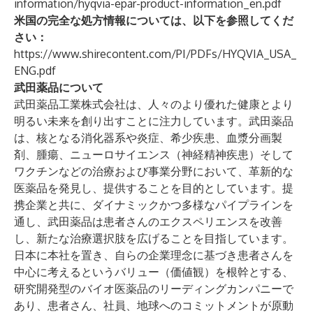
information/hyqvia-epar-product-information_en.pdf
米国の完全な処方情報については、以下を参照してくだ
さい：
https://www.shirecontent.com/PI/PDFs/HYQVIA_USA_
ENG.pdf
武田薬品について
武田薬品工業株式会社は、人々のより優れた健康とより
明るい未来を創り出すことに注力しています。武田薬品
は、核となる消化器系や炎症、希少疾患、⾎漿分画製
剤、腫瘍、ニューロサイエンス（神経精神疾患）そして
ワクチンなどの治療および事業分野において、革新的な
医薬品を発見し、提供することを目的としています。提
携企業と共に、ダイナミックかつ多様なパイプラインを
通し、武田薬品は患者さんのエクスペリエンスを改善
し、新たな治療選択肢を広げることを目指しています。
日本に本社を置き、自らの企業理念に基づき患者さんを
中心に考えるというバリュー（価値観）を根幹とする、
研究開発型のバイオ医薬品のリーディングカンパニーで
あり、患者さん、社員、地球へのコミットメントが原動