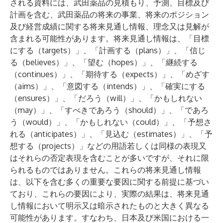
される資料には、武田薬品の見積もり、予測、目標及び
計画を含む、武田薬品の将来の事業、将来のポジション
及び経営成績に関する将来見通し情報、理念又は見解が
含まれる可能性があります。将来見通し情報は、「目標
にする（targets）」、「計画する（plans）」、「信じ
る（believes）」、「望む（hopes）」、「継続する
（continues）」、「期待する（expects）」、「めざす
（aims）」、「意図する（intends）」、「確実にする
（ensures）」、「だろう（will）」、「かもしれない
（may）」、「すべきであろう（should）」、「であろ
う（would）」、「かもしれない（could）」、「予想さ
れる（anticipates）」、「見込む（estimates）」、「予
想する（projects）」などの用語若しくは同様の表現又
はそれらの否定表現を含むことが多いですが、それに限
られるものではありません。これらの将来見通し情報
は、以下を含む多くの重要な要因に関する前提に基づい
ており、これらの要因により、実際の結果は、将来見通
し情報において明示又は暗示されたものと大きく異なる
可能性があります。すなわち、日本及び米国における一