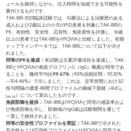
ュールを維持しながら、注入時間を短縮できる可能性を
裏付けるものです。
TAK-881-3001臨床試験では、IG療法による治療歴のある
成人および2歳以上の小児のPID患者を対象にTAK-881の
PK、有効性、安全性、忍容性、免疫原性を評価し、16歳
以上の患者ではTAK-881をHYQVIAと比較しました。初期
トップラインデータでは、TAK-881について以下が示さ
れました。
同等のPKを達成：
本試験は主要評価項目を達成し、TAK-
881とHYQVIAの免疫グロブリンG（IgG）曝露が同等であ
ることを、幾何平均比
99.67%
（90%信頼区間：95.10%
～104.46%）で示しました。これは、定常状態における1
投与間隔の濃度-時間プロファイルの曲線下面積（AUC
0-
）について算出したものです。
tau,ss
免疫防御を提供：
TAK-881はHYQVIAと同等の感染率およ
び免疫防御を示し、防御域のIgG値は試験期間を通じて
一貫して維持されました。
同等の安全性プロファイルを実証：
TAK-881で示された
安全性および忍容性プロファイルはHYQVIAと同等であ