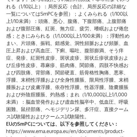
れる（1/10以上）：局所反応（合計、局所反応の詳細な
一覧についてはSmPCを参照）；よくみられる（1/100以
上1/10未満）：頭痛、悪心、腹痛、下腹部痛、上腹部痛
および腹部圧痛、紅斑、無力症、疲労、嗜眠および倦怠
感；ときにみられる（1/1,000以上1/100未満）：浮動性め
まい、片頭痛、振戦、錯感覚、洞性頻脈および頻脈、血
圧上昇および高血圧、下痢、嘔吐、腹部膨満、そう痒
症、発疹、紅斑性皮疹、斑状皮疹、斑状丘疹状皮疹およ
び丘疹性皮疹、蕁麻疹、筋肉痛、関節痛、四肢不快感お
よび四肢痛、背部痛、関節硬直、筋骨格性胸痛、悪寒、
浮腫、末梢性浮腫および全身性腫脹、限局性浮腫、末梢
腫脹および皮膚浮腫、依存性浮腫、性器浮腫、陰嚢腫脹
および外陰腟腫脹、灼熱感；まれ（1/10,000以上1/1,000
未満）：脳血管発作および虚血性脳卒中、低血圧、呼吸
困難、鼠径部痛、ヘモジデリン尿、多汗症、直接クーム
ス試験陽性およびクームス試験陽性。
EUのSmPCについては、以下を参照してください：
https://www.ema.europa.eu/en/documents/product-