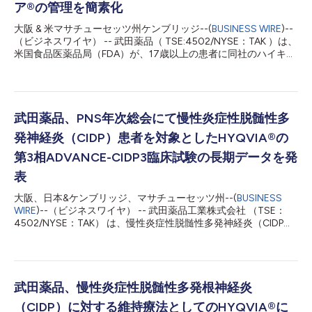
ア®の管理を簡素化
大阪 & 米マサチューセッツ州ケンブリッジ--(
BUSINESS WIRE
)--
（ビジネスワイヤ） -- 武田薬品（ TSE:4502/NYSE：TAK ）は、
米国食品医薬品局（FDA）が、17歳以上の患者に同社のハイキュ
ービアを投与するためのデバイスであるHyHubTMおよび
HyHubTM Duoの510（k）申請を承認したことを発表しました。
これによりハイキュービア®[組換えヒトヒアルロニダーゼ含有人
免疫グロブリン輸液、10％]を、家庭環境または臨床現場で針を
使用せずにバイアルから移送することが可能になります。2ハイ
武田薬品、PNS年次総会にて慢性炎症性脱髄性多
キュービアの投与プロセスは、免疫グロブリン（IG）バイアル1
発神経炎（CIDP）患者を対象としたHYQVIA®の
本とヒアルロニダーゼバイアル1本を含むデュアルバイアルユニ
ット（DVU）で構成されています。HyHubとHyHub Duoは、こ
第3相ADVANCE-CIDP3臨床試験の長期データを発
れらのバイアルのドッキングステーションとして機能し、2つの
表
DVU以上の輸液に必要な手順を削減することで、ハイキュービア
の投与を簡素化するために開発されました。1 ハイキュービア
大阪、日本&ケンブリッジ、マサチューセッツ州--(
BUSINESS
は、IGとヒアルロニダーゼの組み合わせを促進型皮下免疫グロブ
WIRE
)--（ビジネスワイヤ） -- 武田薬品工業株式会社 （TSE：
リン（SCIG）輸液に使用するもので、米国におい...
4502/NYSE：TAK） は、慢性炎症性脱髄性多発神経炎（CIDP）
患者を対象としたHYQVIA®［遺伝子組換えヒト・ヒアルロニダ
ーゼ含有皮下注用人免疫グロブリン10%］の安全性と有効性を評
価する長期延長試験である、第3相ADVANCE-CIDP3臨床試験の
データを発表しました。結果では、HYQVIAの長期的な安全性と
忍容性が良好であることと再発率が低いことが示され、CIDPの維
武田薬品、慢性炎症性脱髄性多発根神経炎
持療法としての使用を後押ししています。これらの結果は、
（CIDP）に対する維持療法としてのHYQVIA®に
2024年6月23日（日）にカナダのモントリオールで開催される