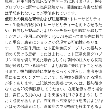
現在、利用可能な臨床安全性データはありません。免疫
グロブリンに関する臨床経験から、受胎能に有害な影響
は予想されないことが示唆されています。
使用上の特別な警告および注意事項
:
トレーサビリティ
ー
：生物学的製剤のトレーサビリティーを向上させるた
め、投与した製品名およびバッチ番号を明確に記録して
ください。
使用上の注意
：HyQviaを誤って血管内に投与
した場合、患者にショックが発現する可能性がありま
す。一部の副作用は、ヒト正常免疫グロブリンの投与を
初めて受ける患者、またはまれに、ヒト正常免疫グロブ
リン製剤を切り替えた場合もしくは前回の注入から長期
間が経過している場合に、より頻繁に発現することがあ
ります。投与開始時に本剤をゆっくり注入し、患者を慎
重にモニタリングすることで、合併症を回避できる場合
が多くあります。上記以外の患者については、投与後少
なくとも20分間観察してください。在宅治療を行う場合
は、責任ある別の人による支援を利用できるようにして
おく必要があります。在宅自己治療を行う患者および/ま
たはその保護者にも、過敏症の早期徴候を検出できるよ