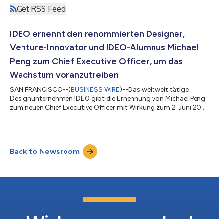
Get RSS Feed
IDEO ernennt den renommierten Designer,
Venture-Innovator und IDEO-Alumnus Michael
Peng zum Chief Executive Officer, um das
Wachstum voranzutreiben
SAN FRANCISCO--(
BUSINESS WIRE
)--Das weltweit tätige
Designunternehmen IDEO gibt die Ernennung von Michael Peng
zum neuen Chief Executive Officer mit Wirkung zum 2. Juni 2025
bekannt. Peng kehrt nach fünf Jahren transformativer Arbeit bei
Moon Creative Lab, einem Venture-Studio, das vom globalen
Handels- und Investmentunternehmen Mitsui & Co. gegründet
wurde, zum Unternehmen zurück. Seine Führungsqualitäten
Back to Newsroom
bringen eine einzigartige Mischung aus menschenorientierter
Kreativität, multikulture...