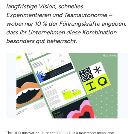
langfristige Vision, schnelles
Experimentieren und Teamautonomie –
wobei nur 10 % der Führungskräfte angeben,
dass ihr Unternehmen diese Kombination
besonders gut beherrscht.
The IDEO Innovation Quotient (IDEO IQ) is a new report measuring
IDE