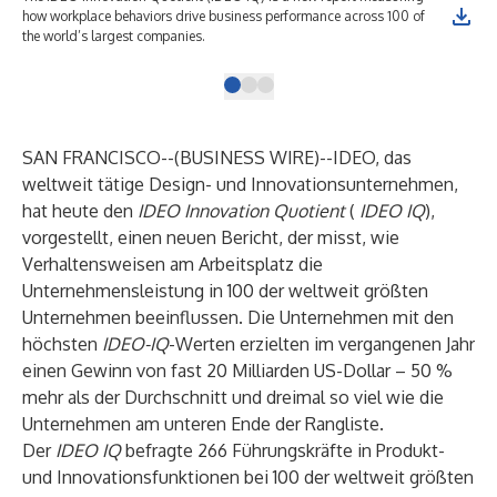
how workplace behaviors drive business performance across 100 of
out
the world’s largest companies.
als
SAN FRANCISCO--(
BUSINESS WIRE
)--
IDEO
, das
weltweit tätige Design- und Innovationsunternehmen,
hat heute den
IDEO Innovation Quotient
(
IDEO IQ
),
vorgestellt, einen neuen Bericht, der misst, wie
Verhaltensweisen am Arbeitsplatz die
Unternehmensleistung in 100 der weltweit größten
Unternehmen beeinflussen. Die Unternehmen mit den
höchsten
IDEO-IQ
-Werten erzielten im vergangenen Jahr
einen Gewinn von fast 20 Milliarden US-Dollar – 50 %
mehr als der Durchschnitt und dreimal so viel wie die
Unternehmen am unteren Ende der Rangliste.
Der
IDEO IQ
befragte 266 Führungskräfte in Produkt-
und Innovationsfunktionen bei 100 der weltweit größten