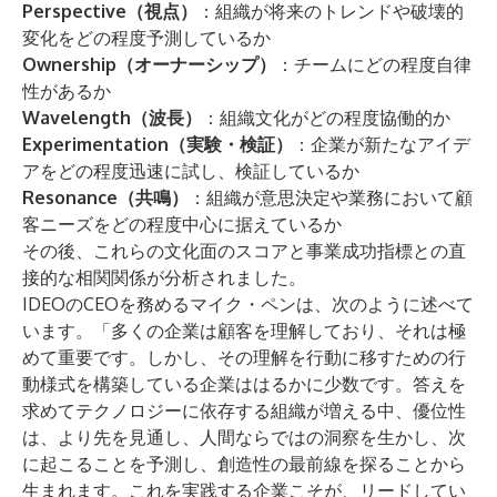
Perspective（視点）
：組織が将来のトレンドや破壊的
変化をどの程度予測しているか
Ownership（オーナーシップ）
：チームにどの程度自律
性があるか
Wavelength（波長）
：組織文化がどの程度協働的か
Experimentation（実験・検証）
：企業が新たなアイデ
アをどの程度迅速に試し、検証しているか
Resonance（共鳴）
：組織が意思決定や業務において顧
客ニーズをどの程度中心に据えているか
その後、これらの文化面のスコアと事業成功指標との直
接的な相関関係が分析されました。
IDEOのCEOを務めるマイク・ペンは、次のように述べて
います。「多くの企業は顧客を理解しており、それは極
めて重要です。しかし、その理解を行動に移すための行
動様式を構築している企業ははるかに少数です。答えを
求めてテクノロジーに依存する組織が増える中、優位性
は、より先を見通し、人間ならではの洞察を生かし、次
に起こることを予測し、創造性の最前線を探ることから
生まれます。これを実践する企業こそが、リードしてい