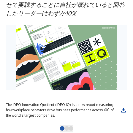
せて実践することに自社が優れていると回答
したリーダーはわずか10%
The IDEO Innovation Quotient (IDEO IQ) is a new report measuring
IDE
how workplace behaviors drive business performance across 100 of
out
the world’s largest companies.
als