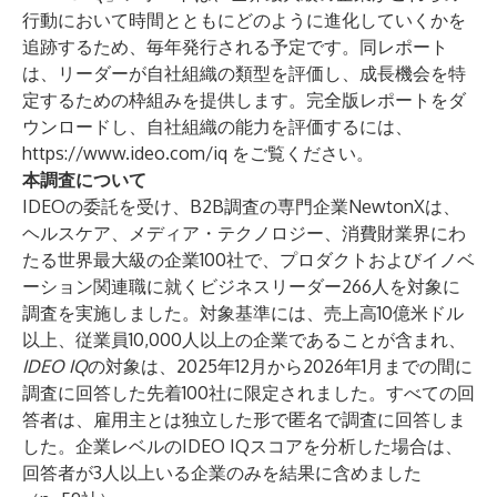
行動において時間とともにどのように進化していくかを
追跡するため、毎年発行される予定です。同レポート
は、リーダーが自社組織の類型を評価し、成長機会を特
定するための枠組みを提供します。完全版レポートをダ
ウンロードし、自社組織の能力を評価するには、
https://www.ideo.com/iq
をご覧ください。
本調査について
IDEOの委託を受け、B2B調査の専門企業NewtonXは、
ヘルスケア、メディア・テクノロジー、消費財業界にわ
たる世界最大級の企業100社で、プロダクトおよびイノベ
ーション関連職に就くビジネスリーダー266人を対象に
調査を実施しました。対象基準には、売上高10億米ドル
以上、従業員10,000人以上の企業であることが含まれ、
IDEO IQ
の対象は、2025年12月から2026年1月までの間に
調査に回答した先着100社に限定されました。すべての回
答者は、雇用主とは独立した形で匿名で調査に回答しま
した。企業レベルのIDEO IQスコアを分析した場合は、
回答者が3人以上いる企業のみを結果に含めました