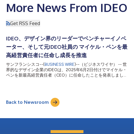
More News From IDEO
Get RSS Feed
IDEO、デザイン界のリーダーでベンチャーイノベ
ーター、そして元IDEO社員の マイケル・ペンを最
高経営責任者に任命し成長を推進
サンフランシスコ--(
BUSINESS WIRE
)--（ビジネスワイヤ） -- 世
界的なデザイン企業のIDEOは、2025年6月2日付けでマイケル・
ペンを新最高経営責任者（CEO）に任命したことを発表しまし
た。ペンは、世界的な貿易投資会社である三井物産が設立したベ
ンチャースタジオであるムーン・クリエイティブ・ラボで5年
間、変革を推進した後、IDEOに復帰します。彼のリーダーシッ
プは、人中心の創造性、多文化への対応力、思慮深いコラボレー
Back to Newsroom
ション、そして優れたビジネス感覚の融合を持たらします。
2023年からIDEOのCEOを務めてきたデレク・ロブソンは、IDEO
が加盟するクリエイティブ企業グループであるkyuでコラボレー
ションの拡大を担う、グループレベルの新たな役職に就任しま
す。ロブソンの貢献により、IDEOの事業基盤が再構築され、同
社がエキサイティングな成長への準備が整いました。このタイム