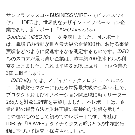
サンフランシスコ--(
BUSINESS WIRE
)--
（ビジネスワイ
ヤ） --
IDEO
は、世界的なデザイン・イノベーション企
業であり、新レポート「
IDEO Innovation
Quotient
（
IDEO IQ
）」を発表しました。同レポート
は、職場での行動が世界最大級の企業100社における事業
実績をどのように促進するかを測定するものです。
IDEO
IQ
のスコアが最も高い企業は、昨年約200億米ドルの利
益を上げました。これは平均を50%上回り、下位企業の
3倍に相当します。
「
IDEO IQ
」では、メディア・テクノロジー、ヘルスケ
ア、消費財セクターにわたる世界最大級の企業100社で、
プロダクトおよびイノベーション関連職に就くリーダー
266人を対象に調査を実施しました。本レポートは、企
業内部の運営方法と財務実績の直接的な関係を示した、
この種のものとして初めてのレポートです。各社は、
IDEOが「POWER」ダイナミクスと呼ぶ5つの中核的行
動に基づいて調査・採点されました。