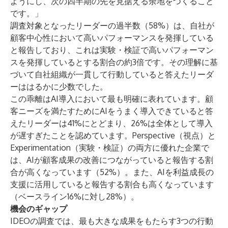
ようにし、次の四半期の先を見据える余地をつくること
です。」
調査対象となったリーダーの過半数（58%）は、自社が
顧客中心性において高いパフォーマンスを発揮している
と報告しており、これは実験・検証で高いパフォーマン
スを発揮しているとする割合の約3倍です。その理解に基
づいて自社組織が一貫して行動していると答えたリーダ
ーははるかに少数でした。
この乖離はAI導入において最も明確に表れています。顧
客ニーズを満たすためにAIをうまく導入できていると答
えたリーダーは41%にとどまり、26%は全体として導入
が遅すぎたことを認めています。Perspective（視点）と
Experimentation（実験・検証）の両方に優れた企業で
は、AIが顧客成果の改善につながっていると報告する割
合が高くなっています（52%）。また、AIを利益成長の
支援に活用していると報告する割合も高くなっています
（ベースライン16%に対し28%）。
機会のギャップ
IDEOの調査では、最も大きな成果をもたらす3つの行動