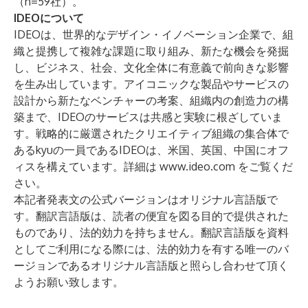
（n=59社）。
IDEOについて
IDEO
は、世界的なデザイン・イノベーション企業で、組
織と提携して複雑な課題に取り組み、新たな機会を発掘
し、ビジネス、社会、文化全体に有意義で前向きな影響
を生み出しています。アイコニックな製品やサービスの
設計から新たなベンチャーの考案、組織内の創造力の構
築まで、IDEOのサービスは共感と実験に根ざしていま
す。戦略的に厳選されたクリエイティブ組織の集合体で
ある
kyu
の一員であるIDEOは、米国、英国、中国にオフ
ィスを構えています。詳細は
www.ideo.com
をご覧くだ
さい。
本記者発表文の公式バージョンはオリジナル言語版で
す。翻訳言語版は、読者の便宜を図る目的で提供された
ものであり、法的効力を持ちません。翻訳言語版を資料
としてご利用になる際には、法的効力を有する唯一のバ
ージョンであるオリジナル言語版と照らし合わせて頂く
ようお願い致します。