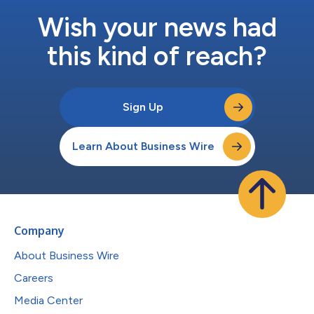
リーな移行では、デザインとベンチャーのパイオニアであるペン
が次期CEOに就任するわけですが、これはロブソン自らが主導し
Wish your news had
た戦略的な決定です。 ロブソンは、「マイケル・ペンは、知
性、情熱、勇気、好奇心、そ...
this kind of reach?
Sign Up
Learn About Business Wire
Company
About Business Wire
Careers
Media Center