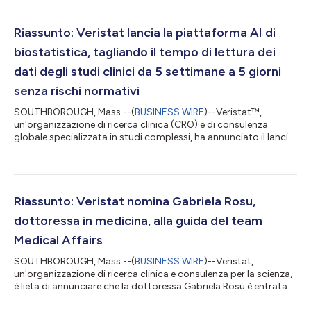
approvazioni terapeutiche nell'ambito di patologie complesse,
tra cui citoterapia e terapia genica, oncologia e malattie rare.
Grazie alla sua esperienza trentennale nella biostatistica e la sua
Riassunto: Veristat lancia la piattaforma AI di
recente acquisizio...
biostatistica, tagliando il tempo di lettura dei
dati degli studi clinici da 5 settimane a 5 giorni
senza rischi normativi
SOUTHBOROUGH, Mass.--(
BUSINESS WIRE
)--Veristat™,
un'organizzazione di ricerca clinica (CRO) e di consulenza
globale specializzata in studi complessi, ha annunciato il lancio
di InStat™ by Veristat. InStat è la prima soluzione biostatistica
totalmente automatizzata e priva di codice nel settore della
ricerca clinica, che riduce il lavoro manuale per accelerare i
tempi di approvazione con ogni risultato basato su motori
statistici convalidati e revisione da parte di esperti di
Riassunto: Veristat nomina Gabriela Rosu,
biostatistica. Forn...
dottoressa in medicina, alla guida del team
Medical Affairs
SOUTHBOROUGH, Mass.--(
BUSINESS WIRE
)--Veristat,
un'organizzazione di ricerca clinica e consulenza per la scienza,
è lieta di annunciare che la dottoressa Gabriela Rosu è entrata a
far parte del gruppo in qualità di direttrice senior, divisione