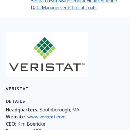
Research
Software
General Health
Science
Data Management
Clinical Trials
VERISTAT
DETAILS
Headquarters:
Southborough, MA
Website:
www.veristat.com
CEO:
Kim Boericke