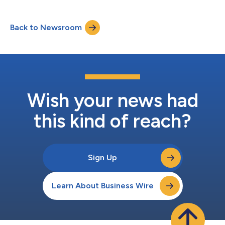
Global Medical Affairs. La dottoressa Rosu è una professionista
esperta con oltre vent'anni di esperienza in campo scientifico e
clinico, che ha contribuito in modo significativo alla
Back to Newsroom
pianificazione e all'esecuzione di attività fondamentali per la
success...
Wish your news had
this kind of reach?
Sign Up
Learn About Business Wire