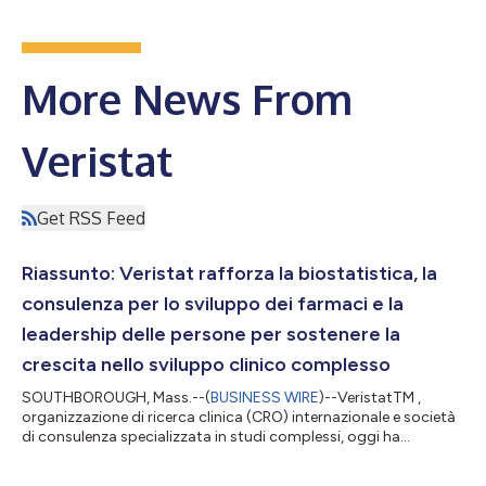
More News From
Veristat
Get RSS Feed
Riassunto: Veristat rafforza la biostatistica, la
consulenza per lo sviluppo dei farmaci e la
leadership delle persone per sostenere la
crescita nello sviluppo clinico complesso
SOUTHBOROUGH, Mass.--(
BUSINESS WIRE
)--VeristatTM ,
organizzazione di ricerca clinica (CRO) internazionale e società
di consulenza specializzata in studi complessi, oggi ha
annunciato quattro assunzioni strategiche ai vertici aziendali
che promuovono la sua missione di accelerare nuove