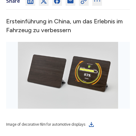
Share
Ersteinführung in China, um das Erlebnis im
Fahrzeug zu verbessern
At 
Image of decorative film for automotive displays
dis
dis