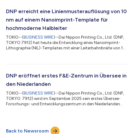
Massenproduktion von 2-nm-Logikhalbleitern (10⁻⁹ Meter)
überzugehen. Durch diese Initiative wird DNP die Entwicklung
DNP erreicht eine Linienmusterauflösung von 10
und Massenproduktion von EUV-Lith...
nm auf einem Nanoimprint-Template für
hochmoderne Halbleiter
TOKIO--(
BUSINESS WIRE
)--Dai Nippon Printing Co., Ltd. (DNP,
TOKYO:7912) hat heute die Entwicklung eines Nanoimprint-
Lithographie (NIL)-Templates mit einer Leiterbahnbreite von 10
Nanometern (nm: 10-9 Meter) angekündigt. Das neue Template
ermöglicht die Erstellung von Strukturen für Logikhalbleiter, die
der 1,4-nm-Generation entsprechen, und erfüllt die
Anforderungen hinsichtlich der Miniaturisierung modernster
Logikhalbleiter. Hintergrund und Ziele Angesichts des Trends zu
DNP eröffnet erstes F&E-Zentrum in Übersee in
immer komplexeren Ger...
den Niederlanden
TOKIO--(
BUSINESS WIRE
)--Dai Nippon Printing Co., Ltd. (DNP,
TOKYO: 7912) wird im September 2025 sein erstes Übersee-
Forschungs- und Entwicklungszentrum in den Niederlanden
eröffnen. Das neue F&E-Zentrum wird auf dem High Tech
Campus Eindhoven (HTCE) angesiedelt sein und soll die
weltweite Forschung und Entwicklung fördern sowie
Innovationen beschleunigen. HTCE ist eines der führenden
Back to Newsroom
Innovationszentren in Europa, in dem rund 300 Unternehmen