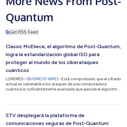
More News From Post-
Quantum
Get RSS Feed
Classic McEliece, el algoritmo de Post-Quantum,
logra la estandarización global ISO para
proteger al mundo de los ciberataques
cuánticos
LONDRES--(
BUSINESS WIRE
)--Está comprobado que el cifrado
actual es vulnerable a los ataques de una computadora
cuántica lo suficientemente avanzada que ejecute el algoritmo
de Shor, que es un evento catastrófico conocido comúnmente
como “Q-Day”. Incluso antes de que exista una computadora
cuántica con esa capacidad criptográfica, se sabe que los
adversarios ya están robando datos cifrados, que podrán
descifrarse más adelante, lo que también se conoce como
STV desplegará la plataforma de
“Harvest Now, Decrypt Later o “HNDL”. E...
comunicaciones seguras de Post-Quantum: