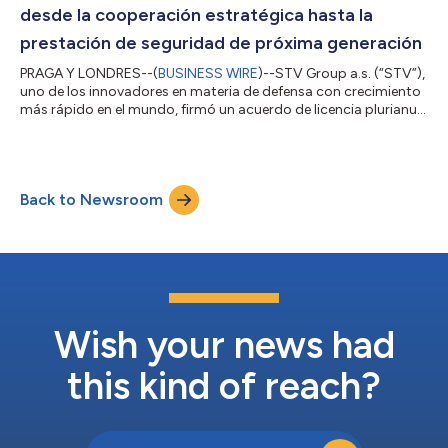
desde la cooperación estratégica hasta la
prestación de seguridad de próxima generación
PRAGA Y LONDRES--(
BUSINESS WIRE
)--STV Group a.s. (“STV”),
uno de los innovadores en materia de defensa con crecimiento
más rápido en el mundo, firmó un acuerdo de licencia plurianual
para utilizar la innovadora plataforma de comunicaciones
seguras frente a la amenaza cuántica de Post-Quantum y,
también, un Acuerdo de Cooperación Estratégica para acelerar
su implementación en Europa, la OTAN y los mercados
Back to Newsroom
internacionales de defensa. Frente a la amenaza de que la
computación cuántica vuelva obso...
Wish your news had
this kind of reach?