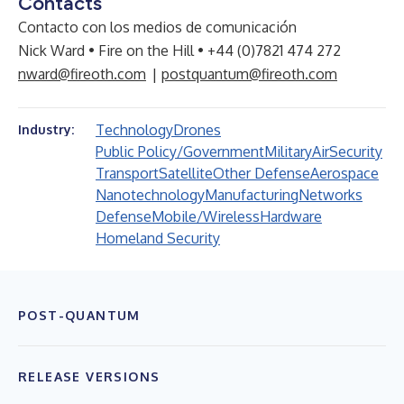
Contacts
Contacto con los medios de comunicación
Nick Ward • Fire on the Hill • +44 (0)7821 474 272
nward@fireoth.com
|
postquantum@fireoth.com
Technology
Drones
Industry:
Public Policy/Government
Military
Air
Security
Transport
Satellite
Other Defense
Aerospace
Nanotechnology
Manufacturing
Networks
Defense
Mobile/Wireless
Hardware
Homeland Security
POST-QUANTUM
RELEASE VERSIONS