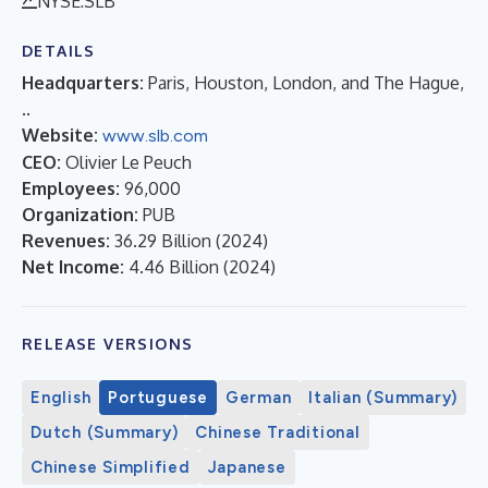
NYSE:SLB
DETAILS
Headquarters:
Paris, Houston, London, and The Hague,
..
Website:
www.slb.com
CEO:
Olivier Le Peuch
Employees:
96,000
Organization:
PUB
Revenues:
36.29 Billion
(
2024
)
Net Income:
4.46 Billion
(
2024
)
RELEASE VERSIONS
English
Portuguese
German
Italian (Summary)
Dutch (Summary)
Chinese Traditional
Chinese Simplified
Japanese