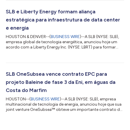
Receita $8.972 $8.721 $8.546 3% 5% Lucro antes dos
impostos - base GAAP $1.018 $956 $1.285 6% -21% Margem
de lucro antes dos impostos - base GAAP 11,3% 11,0% 15,0%
SLB e Liberty Energy formam aliança
38 bps -369 bps Lucro lí...
estratégica para infraestrutura de data center
e energia
HOUSTON & DENVER--(
BUSINESS WIRE
)--A SLB (NYSE: SLB),
empresa global de tecnologia energética, anunciou hoje um
acordo com a Liberty Energy Inc. (NYSE: LBRT) para formar
uma aliança estratégica que fornecerá infraestrutura modular e
soluções integradas de geração de energia para novos
projetos de data centers em todo o mundo. A colaboração
reunirá conhecimentos complementares em infraestrutura
modular, geração de energia e operações para apoiar a rápida
SLB OneSubsea vence contrato EPC para
implantação de nova capacidade de data ce...
projeto Baleine de fase 3 da Eni, em águas da
Costa do Marfim
HOUSTON--(
BUSINESS WIRE
)--A SLB (NYSE: SLB), empresa
multinacional de tecnologia de energia, anunciou hoje que sua
joint venture OneSubsea™ obteve um importante contrato de
engenharia, aquisição e construção (EPC) para diversos poços,
concedido pela Eni para fase 3 do projeto Baleine, em águas
profundas no litoral da Costa do Marfim. Nos termos do