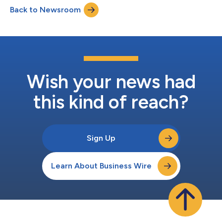
contrato, a SLB OneSubsea irá fornecer sistemas completos de
Back to Newsroom
produção submarina (SPS) para 13 poços, reforçando seu
papel como parceira estratégica d...
Wish your news had
this kind of reach?
Sign Up
Learn About Business Wire