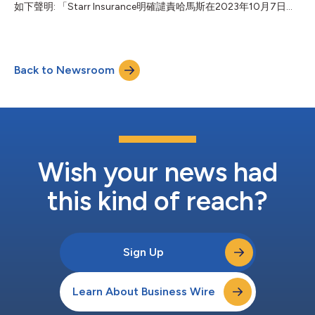
如下聲明: 「Starr Insurance明確譴責哈馬斯在2023年10月7日
Co., Inc.的行銷品牌，Starr International Company及旗下子公司
（星期六）對無辜的以色列人民犯下的野蠻暴行及其持續扣押人質
主營保險和旅行援助業務，...
的行為。」 「在我們超過百年的全球風險管理歷史中，我們以前
雖曾不幸目睹肆意的暴力，但很少有如此無視人類生命神聖性的暴
行。面對如此的邪惡，我們必須保持頭腦清醒。哈馬斯的行動絕不
Back to Newsroom
能與任何文明團體對自由的合法渴望混為一談。這是反人類的罪
行。」 「Starr與以色列國站在一起，聲援其保護該國公民的權利
和義務的行動。我們也聲援整個中東地區以平和、寬容並尊重人類
尊嚴的方式尋求自由和機遇的人士。」 關於Starr Insurance Starr
Insurance（簡稱Starr）是Starr International Company, Inc.旗下
營運保險和旅行援助公司和子公司以及C.V. Starr & Co., Inc.及其子
公司旗下投資業務的行銷品牌。Starr是首屈一指的...
Wish your news had
this kind of reach?
Sign Up
Learn About Business Wire