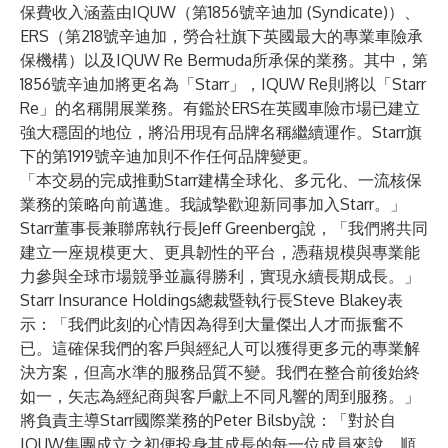
保費收入涵蓋由IQUW（第1856號辛迪加 (Syndicate)）、
ERS（第218號辛迪加，勞合社旗下英國最大的專業車險承
保機構）以及IQUW Re Bermuda所承保的業務。其中，第
1856號辛迪加將更名為「Starr」，IQUW Re則將以「Starr
Re」的名稱開展業務。有鑑於ERS在英國車險市場已建立
強大穩固的地位，將沿用現有品牌名稱繼續運作。Starr旗
下的第1919號辛迪加則不作任何品牌變更。
「本交易的完成推動Starr建構全球化、多元化、一流核保
業務的策略向前邁進。我誠摯歡迎新同事加入Starr。」
Starr董事長兼聯席執行長Jeff Greenberg說，「我們將共同
建立一座規模更大、更具韌性的平台，憑藉規模與專業能
力參與全球市場競爭並贏得勝利，實現永續長期成長。」
Starr Insurance Holdings總裁暨執行長Steve Blakey表
示：「我們此刻的心情因為得到大量傑出人才而振奮不
已。這確保我們的客戶與經紀人可以獲得更多元的專業解
決方案，但高水準的服務品質不變。我們在整合前後始終
如一，矢志為經紀商與客戶獻上不同凡響的周到服務。」
將負責主導Starr國際業務的Peter Bilsby說：「對於自
IQUW集團成立之初便投身其成長的每一位成員來說，順