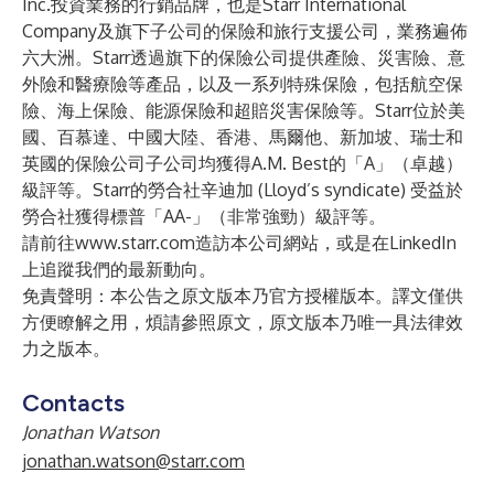
Inc.投資業務的行銷品牌，也是Starr International
Company及旗下子公司的保險和旅行支援公司，業務遍佈
六大洲。Starr透過旗下的保險公司提供產險、災害險、意
外險和醫療險等產品，以及一系列特殊保險，包括航空保
險、海上保險、能源保險和超賠災害保險等。Starr位於美
國、百慕達、中國大陸、香港、馬爾他、新加坡、瑞士和
英國的保險公司子公司均獲得A.M. Best的「A」（卓越）
級評等。Starr的勞合社辛迪加 (Lloyd’s syndicate) 受益於
勞合社獲得標普「AA-」（非常強勁）級評等。
請前往
www.starr.com
造訪本公司網站，或是在
LinkedIn
上追蹤我們的最新動向。
免責聲明：本公告之原文版本乃官方授權版本。譯文僅供
方便瞭解之用，煩請參照原文，原文版本乃唯一具法律效
力之版本。
Contacts
Jonathan Watson
jonathan.watson@starr.com