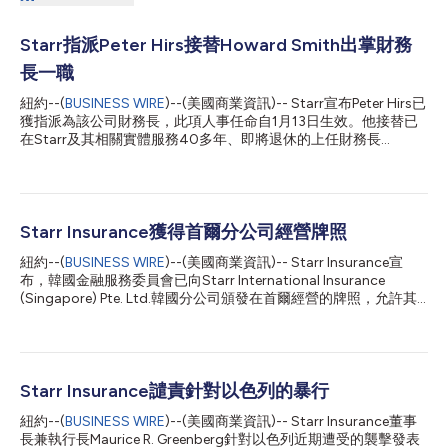
Starr指派Peter Hirs接替Howard Smith出掌財務
長一職
紐約--(
BUSINESS WIRE
)--(美國商業資訊)-- Starr宣布Peter Hirs已
獲指派為該公司財務長，此項人事任命自1月13日生效。他接替已
在Starr及其相關實體服務40多年、即將退休的上任財務長
Howard I. Smith。 Hirs將為Starr貢獻他在財務與保險方面累積的
重要經驗，他過去20多年來服務於一家全球性保險公司，管理其
分布於世界各地的區域財務團隊並主導併購行動。Hirs將在他的新
職上監督該公司的全球財務運作。他將以Starr位於紐約的總部為
據點。 Starr名譽主席Maurice R. “Hank” Greenberg在2005年重整
Starr Insurance獲得首爾分公司經營牌照
Starr，使之成為一家獨立投資及保險公司。Smith自那時起便領導
紐約--(
BUSINESS WIRE
)--(美國商業資訊)-- Starr Insurance宣
Starr的財務運作至今，而且早在1984年便已加入公司，與Hank密
布，韓國金融服務委員會已向Starr International Insurance
切合作。 「在我們追求全球擴張的過程中，Peter將會是一位重要
(Singapore) Pte. Ltd.韓國分公司頒發在首爾經營的牌照，允許其
的合作夥伴。」Starr董事長暨聯席執行長Jeff Greenberg說道，
開始在韓國各地銷售商業財產/意外傷害保險產品。 Paul Choi於
「他除了輝煌的財務資歷之外，還抱持與本公司一致的文化與價值
2024年5月被任命為Starr韓國分公司的執行長。他擁有在經紀公
觀。我們感謝Howie的付出與貢獻，同時歡迎Peter加入Starr。」
司和保險公司超過30年的保險經驗，並持有喬治亞州立大學的風
關於Sta...
險管理和保險碩士學位。 Starr亞太區總裁Phil Finley表示：「韓國
是亞洲最大的商業保險市場之一，Starr在該地區擁有悠久的經營
Starr Insurance譴責針對以色列的暴行
歷史。我們預期韓國將在未來幾年成為Starr盈利保費成長的重要
紐約--(
BUSINESS WIRE
)--(美國商業資訊)-- Starr Insurance董事
來源。」 關於Starr Insurance Starr Insurance Companies（簡稱
長兼執行長Maurice R. Greenberg針對以色列近期遭受的襲擊發表
「Starr」）是Starr International Company, Inc.和C. V. Starr &