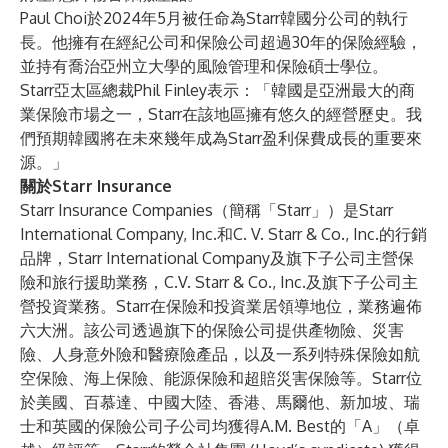
Paul Choi於2024年5月被任命為Starr韓國分公司的執行
長。他擁有在經紀公司和保險公司超過30年的保險經驗，
並持有喬治亞州立大學的風險管理和保險碩士學位。
Starr亞太區總裁Phil Finley表示：「韓國是亞洲最大的商
業保險市場之一，Starr在該地區擁有悠久的經營歷史。我
們預期韓國將在未來幾年成為Starr盈利保費成長的重要來
源。」
關於Starr Insurance
Starr Insurance Companies（簡稱「Starr」）是Starr
International Company, Inc.和C. V. Starr & Co., Inc.的行銷
品牌，Starr International Company及旗下子公司主營保
險和旅行援助業務，C.V. Starr & Co., Inc.及旗下子公司主
營投資業務。Starr在保險和投資業居領導地位，業務遍佈
六大洲。該公司透過旗下的保險公司提供產物險、災害
險、人身意外險和醫療險產品，以及一系列特殊保險如航
空保險、海上保險、能源保險和超賠災害保險等。Starr位
於美國、百慕達、中國大陸、香港、馬爾他、新加坡、瑞
士和英國的保險公司子公司均獲得A.M. Best的「A」（卓