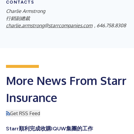
CONTACTS
Charlie Armstrong
行銷副總裁
charlie.armstrong@starrcompanies.com
, 646.758.8308
More News From Starr
Insurance
Get RSS Feed
Starr順利完成收購IQUW集團的工作