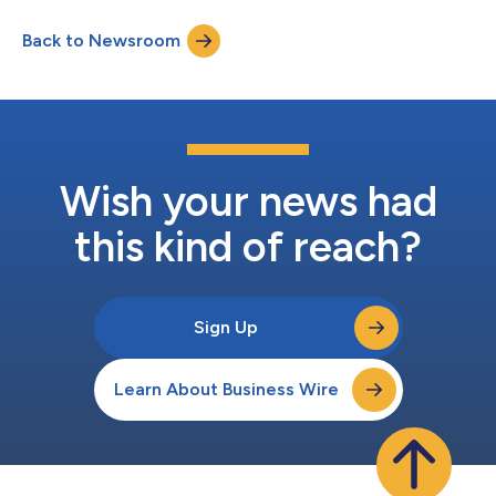
雖曾不幸目睹肆意的暴力，但很少有如此無視人類生命神聖性的暴
關於Sta...
行。面對如此的邪惡，我們必須保持頭腦清醒。哈馬斯的行動絕不
Back to Newsroom
能與任何文明團體對自由的合法渴望混為一談。這是反人類的罪
行。」 「Starr與以色列國站在一起，聲援其保護該國公民的權利
和義務的行動。我們也聲援整個中東地區以平和、寬容並尊重人類
尊嚴的方式尋求自由和機遇的人士。」 關於Starr Insurance Starr
Insurance（簡稱Starr）是Starr International Company, Inc.旗下
營運保險和旅行援助公司和子公司以及C.V. Starr & Co., Inc.及其子
公司旗下投資業務的行銷品牌。Starr是首屈一指的...
Wish your news had
this kind of reach?
Sign Up
Learn About Business Wire