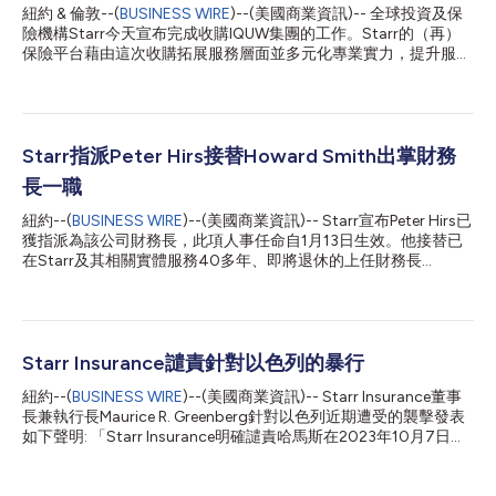
紐約 & 倫敦--(
BUSINESS WIRE
)--(美國商業資訊)-- 全球投資及保
險機構Starr今天宣布完成收購IQUW集團的工作。Starr的（再）
保險平台藉由這次收購拓展服務層面並多元化專業實力，提升服務
倫敦市場、百慕達及英國零售車險領域的能力。 合併之後，Starr
現在可服務更多專業類別與細分市場的全球客戶與經紀商。納入
IQUW集團讓Starr站穩倫敦市場，成為Lloyd旗下第九大管理代理
機構。更重要的是，Starr接下來的營運策略將側重如何發揮承保
專業能力以及優秀的經紀商與客戶體驗及服務。客戶與經紀商將受
Starr指派Peter Hirs接替Howard Smith出掌財務
益於Starr更豐富的產品組合、高效的決策機制、更雄厚的資本實
長一職
力以及更大的全球業務覆蓋範圍。 交易完成後，Starr的再保險能
力也顯著提升。IQUW Re Bermuda與IQUW的倫敦的再保險業務現
紐約--(
BUSINESS WIRE
)--(美國商業資訊)-- Starr宣布Peter Hirs已
在將以「Starr Re」的名義運作，負責承保該公司的分入再保險業
獲指派為該公司財務長，此項人事任命自1月13日生效。他接替已
務，並進一步增強其在不同地域及業務線提供多元化產品組合的能
在Starr及其相關實體服務40多年、即將退休的上任財務長
力。Starr Re將受益於Starr雄厚的資本，得以在不同市場週期中審
Howard I. Smith。 Hirs將為Starr貢獻他在財務與保險方面累積的
慎配置資本，讓該集團為整個（再）保險市場的廣大客戶提供更好
重要經驗，他過去20多年來服務於一家全球性保險公司，管理其
的服務。 IQUW集團...
分布於世界各地的區域財務團隊並主導併購行動。Hirs將在他的新
職上監督該公司的全球財務運作。他將以Starr位於紐約的總部為
據點。 Starr名譽主席Maurice R. “Hank” Greenberg在2005年重整
Starr Insurance譴責針對以色列的暴行
Starr，使之成為一家獨立投資及保險公司。Smith自那時起便領導
紐約--(
BUSINESS WIRE
)--(美國商業資訊)-- Starr Insurance董事
Starr的財務運作至今，而且早在1984年便已加入公司，與Hank密
長兼執行長Maurice R. Greenberg針對以色列近期遭受的襲擊發表
切合作。 「在我們追求全球擴張的過程中，Peter將會是一位重要
如下聲明: 「Starr Insurance明確譴責哈馬斯在2023年10月7日
的合作夥伴。」Starr董事長暨聯席執行長Jeff Greenberg說道，
（星期六）對無辜的以色列人民犯下的野蠻暴行及其持續扣押人質
「他除了輝煌的財務資歷之外，還抱持與本公司一致的文化與價值
的行為。」 「在我們超過百年的全球風險管理歷史中，我們以前
觀。我們感謝Howie的付出與貢獻，同時歡迎Peter加入Starr。」