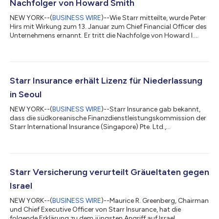
Nachfolger von Howard Smith
NEW YORK--(
BUSINESS WIRE
)--Wie Starr mitteilte, wurde Peter
Hirs mit Wirkung zum 13. Januar zum Chief Financial Officer des
Unternehmens ernannt. Er tritt die Nachfolge von Howard I.
Smith an, der nach mehr als 40 Jahren bei Starr und dessen
verbundenen Unternehmen in den Ruhestand geht. Hirs bringt
eine langjährige Erfahrung im Finanz- und Versicherungswesen
mit zu Starr. In den letzten 20 Jahren war er bei einem globalen
Versicherungsunternehmen tätig, wo er regionale Finanzteams
Starr Insurance erhält Lizenz für Niederlassung
rund um die...
in Seoul
NEW YORK--(
BUSINESS WIRE
)--Starr Insurance gab bekannt,
dass die südkoreanische Finanzdienstleistungskommission der
Starr International Insurance (Singapore) Pte. Ltd.,
Niederlassung Korea, eine Lizenz für den Betrieb in Seoul und den
Verkauf von gewerblichen Sach- und Unfallversicherungen in
ganz Korea erteilt hat. Paul Choi wurde im Mai 2024 zum CEO
der koreanischen Niederlassung von Starr ernannt. Er verfügt
über mehr als 30 Jahre Erfahrung im Versicherungswesen bei
Starr Versicherung verurteilt Gräueltaten gegen
Maklern und Versicherern...
Israel
NEW YORK--(
BUSINESS WIRE
)--Maurice R. Greenberg, Chairman
und Chief Executive Officer von Starr Insurance, hat die
folgende Erklärung zu dem jüngsten Angriff auf Israel