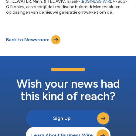
STILLWATER, Minn. & TEL AVIV, Israël--(
BUSINESS WIRE
)--Sub-
Q Bionics, een bedrijf dat medische hulpmiddelen maakt en
oplossingen van de nieuwe generatie ontwikkelt om de
zorgverlening te verbeteren voor patiënten die met lymfoedeem
leven, kondigde vandaag de succesvolle sluiting aan van haar
pre-seed financieringsronde van $1,5 miljoen. De
financieringsronde omvat investeringen van Mayo Clinic en
Back to Newsroom
Yeda, het technologietransferbedrijf van de Weizmann Institute
of Science, evenals van verschillend...
Wish your news had
this kind of reach?
Sign Up
Learn About Business Wire