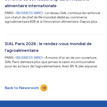
alimentaire internationale
PARIS--(
BUSINESS WIRE
)--Le réseau SIAL continue de renforcer
son statut de chef de file mondial dédié au commerce
agroalimentaire B2B et à l'innovation alimentaire. Depuis plus de
60 ans, le SIAL façonne l'écosystème alimentaire mondial en
connectant les leaders de l'industrie, en stimulant l'innovation
et en facilitant le commerce à travers les continents.
Aujourd'hui, le réseau SIAL rassemble plus de 17 000 exposants
et plus de 700 000 professionnels dans le monde entier à
SIAL Paris 2026 : le rendez-vous mondial de
travers 12 événemen...
l’agroalimentaire
PARIS--(
BUSINESS WIRE
)--À moins d’un an de son ouverture,
SIAL Paris demeure plus que jamais le salon incontournable
pour les acteurs de l’agroalimentaire. Avec 85 % des espaces
déjà réservés, le salon montre une dynamique commerciale
solide et une attractivité internationale de tout premier plan. En
2026, SIAL Paris réunira 295 000 professionnels de 200 pays,
sur 280 000 m² d’exposition, couvrant l’ensemble des secteurs
Back to Newsroom
de l’industrie agroalimentaire. L’innovation au cœur des enjeux
Dans un co...