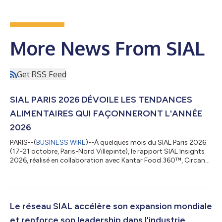
More News From SIAL
Get RSS Feed
SIAL PARIS 2026 DÉVOILE LES TENDANCES
ALIMENTAIRES QUI FAÇONNERONT L'ANNÉE
2026
PARIS--(
BUSINESS WIRE
)--À quelques mois du SIAL Paris 2026
(17-21 octobre, Paris-Nord Villepinte), le rapport SIAL Insights
2026, réalisé en collaboration avec Kantar Food 360™, Circana
et ProtéinesXTC, dévoile les dix tendances majeures qui
façonneront l’alimentation de demain : une consommation plus
personnalisée, fonctionnelle et expérientielle, dans un contexte
marqué par les enjeux économiques, sanitaires et
environnementaux. Les 10 insights clés de l’alimentation en
Le réseau SIAL accélère son expansion mondiale
2026 1. L’alimentation...
et renforce son leadership dans l'industrie