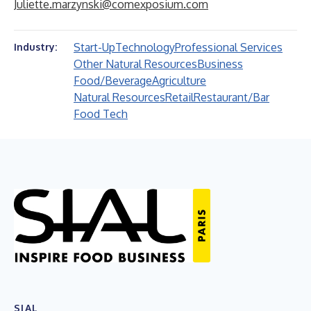
Juliette.marzynski@comexposium.com
Start-Up
Technology
Professional Services
Industry:
Other Natural Resources
Business
Food/Beverage
Agriculture
Natural Resources
Retail
Restaurant/Bar
Food Tech
SIAL