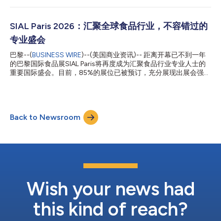
阶段 除了肉...
和70多万名行业专业人士。 2026年SIAL Vietnam（越南SIAL展
会）的举办标志着SIAL网络发展历程中的一个新里程碑。越南是东
南亚最具活力和增长最快的食品市场，其发展动力源于强劲的国内
SIAL Paris 2026：汇聚全球食品行业，不容错过的
需求、快速的城市化进程以及日益增长的国际贸易流量。本届展会
专业盛会
将与拥有十余年历史的知名展会Food Expo同期举办。 这一战略
举措巩固了SIAL在东南亚市场的定位。东南亚作为回应全球对多元
巴黎--(
BUSINESS WIRE
)--(美国商业资讯)-- 距离开幕已不到一年
化及新兴增长市场日益增长需求的关键地区，正发挥着重要作用。
的巴黎国际食品展SIAL Paris将再度成为汇聚食品行业专业人士的
SIAL在全球各地举办的主要活动持续取得成功，进一步推动了这一
重要国际盛会。目前，85%的展位已被预订，充分展现出展会强劲
扩张。在亚洲，SIAL Shanghai（SIAL上海展会）是该网络的重要
的发展势头与吸引力。 本届展会将迎来来自200个国家的
支柱，并跻身全球第四大食品展览会之列。 在北美地区，SIAL
295,000名专业人士，展会面积达28万平方米，涵盖食品行业的
Cana...
各个领域。 创新引领全球食品变革浪潮 在人口结构、环境和地缘
政治挑战日益严峻的背景下，SIAL Paris已成为创新驱动行动、商
Back to Newsroom
业发展与转型的核心枢纽。展会汇聚各领域应对当下挑战的创意、
项目与解决方案，持续激发全球食品产业的创新活力。 与往届一
样，本届展会将提供独特的沉浸式体验，促进实质性会晤与商业合
作机遇。SIAL Paris作为全球食品创新的国际展示平台，助力品牌
与企业开拓新市场，汲取世界各地趋势灵感，并与全球食品生态系
统建立联系。 2026年展会所聚焦的核心亮点： SIAL Innovation探
索最新产品创新； SIAL Talks会议汇聚食品行业的趋势专家和先驱
畅所欲言； SIAL Summits的三场高端峰会探讨行业关键挑战；
Wish your news had
SIAL for Cha...
this kind of reach?