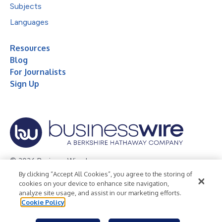
Subjects
Languages
Resources
Blog
For Journalists
Sign Up
© 2026 Business Wire, Inc.
By clicking “Accept All Cookies”, you agree to the storing of
Privacy Policy
Cookie Policy
Accessibility Statement
cookies on your device to enhance site navigation,
analyze site usage, and assist in our marketing efforts.
Terms of Use
Legal
Cookie Policy