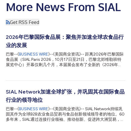
More News From SIAL
Get RSS Feed
2026年巴黎国际食品展：聚焦并加速全球农食品行
业的发展
巴黎--(
BUSINESS WIRE
)--(美国商业资讯)-- 距离2026年巴黎国际
食品展（SIAL Paris 2026，10月17日至21日，巴黎北郊维勒班特
展览中心）开幕仅剩几个月，本届展会发布了全新的《2026年
SIAL洞察报告》。这是一份国际分析报告，指出了将深刻改变食品
市场和消费者行为的十大趋势。 该报告汇集了Kantar Food
360™、Circana和ProtéinesXTC的独家数据，凸显了消费者在饮
食方面更加个性化、功能化和注重体验的趋势，同时揭示了消费者
在面对经济、健康和环境挑战时所做出的新权衡。 2026年食品行
SIAL Network加速全球扩张，并巩固其在国际食品
业的10大核心洞察 1. 健康饮食：优质体能的能量源泉 消费者正在
行业的领导地位
寻求可衡量的益处：蛋白质、膳食纤维、能量、免疫力或肠道健
康。 2. “肠脑”：促进心理健康的食物 睡眠、压力管理、激素平衡和
巴黎--(
BUSINESS WIRE
)--(美国商业资讯)-- SIAL Network持续巩
认知表现正日益影响着人们的饮食选择。 3. 愉悦感作为一种有意
固其作为全球B2B农业食品贸易与食品创新领域领导者的地位。60
识的体验 高端的味觉体验、大胆的风味和美食探索正逐渐占据主
多年来，SIAL通过连接行业领袖、推动创新、促进跨大洲贸易，不
流。 4. 全球承诺走向个性化 减少碳足迹、缩短供应链和提高可及
断塑造全球食品生态系统。 SIAL Network目前通过遍布非洲、亚
性，正逐步取代泛泛而谈的“天然”产品概念。 5. 植物性饮食迈入新
洲、欧洲和北美的12场大型展会，汇聚了全球超过1.7万家参展商