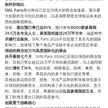
标杆的地位
。
SIAL Paris
再次将自己定位为强大的商业加速器、展示重
大创新的无与伦比的舞台，以及洞察塑造全球食品未来趋
势的战略观察站。
目前，
展位预订率已达85%
，预计将有
8000家参展商
、
29.5万名专业人士
，
展览面积超过28万平方米
，涵盖
10个
关键行业板块。
SIAL Paris 2026不仅彰显了其非凡的国际
影响力，也体现了整个食品产业链中各企业的坚定承诺。
强劲的商业动力与高度国际化的展会
在开幕前七个月
，SIAL Paris 2026已呈现出强劲的商业指
标。目前已售出超过26万平方米的展览面积，与上届同期
相比
增长了16%
。包括杂货、精致食品、肉类、禽类、熟
食、谷物、豆类、果蔬在内的多个板块已接近售罄。
其他如多品类杂货、甜食、冷冻产品和饮料等板块也显示
出强劲的招募势头，共同构成了多元化的展品供应。意大
利、西班牙、土耳其、希腊和法国
位居参展国前五名
，突
显了欧洲主要出口国的高度参与。
创新置于战略核心