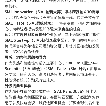
2026年，SIAL Paris比以往任何时候都更将创新置于其战
略核心。
SIAL Innovation（SIAL创新大赛）
即将
庆祝创立30周年
，并将以全新的形式和更丰富的体验呈现。它完全整合了
SIAL Taste（SIAL品味体验）
，将品鉴置于创新之旅的核
心，为参观者提供发现和体验
未来食品
的机会。
预计将有
超过650家初创企业
参展，其中约150家将汇聚在
SIAL Start-up（SIAL初创企业专区）
。专门的初创企业
路演舞台将为年轻公司增加曝光度，并使其直接接触投资
者、买家和合作伙伴。
灵感、洞察与思想领导力
作为灵感和前瞻性对话的主要中心，
SIAL Paris
通过
SIAL
Summits（SIAL峰会）
和
SIAL Talks（SIAL对话）
汇集国
际专家、研究人员、高管和决策者，共同解读市场变革、
挑战现有模式并预见行业未来。
升级的商业体验
作为精心打造的体验式展会，
SIAL Paris 2026
将推出人工
智能驱动的商机匹配平台、会面与匹配区、升级版商务休
息厅以及快速会谈，以促进商业机会，汇聚全球食品生态