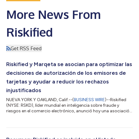
More News From
Riskified
Get RSS Feed
Riskified y Marqeta se asocian para optimizar las
decisiones de autorización de los emisores de
tarjetas y ayudar a reducir los rechazos
injustificados
NUEVA YORK Y OAKLAND, Calif.--(
BUSINESS WIRE
)--Riskified
(NYSE: RSKD), líder mundial en inteligencia sobre fraude y
riesgos en el comercio electrónico, anunció hoy una asociación
con Marqeta (NASDAQ: MQ), la plataforma global de emisión
de tarjetas modernas, para brindar a los emisores de tarjetas
de la plataforma de Marqeta acceso a la inteligencia de riesgo
de preautorización de Riskified. Esta integración ayuda a los
emisores a tomar decisiones de autorización más precisas,