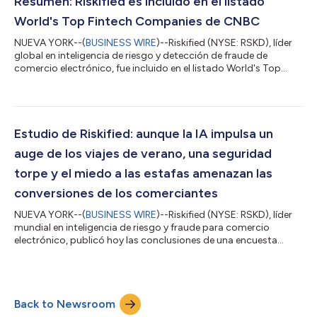
Resumen: Riskified es incluido en el listado
aprobar más trans...
World's Top Fintech Companies de CNBC
NUEVA YORK--(
BUSINESS WIRE
)--Riskified (NYSE: RSKD), líder
global en inteligencia de riesgo y detección de fraude de
comercio electrónico, fue incluido en el listado World's Top
Fintech Companies 2026 de CNBC, dentro de la categoría
Pagos. El listado, que ya celebra su cuarta edición, cuenta con
la producción de CNBC en colaboración con Statista Inc., la
firma de rankings industriales y estadísticas globales. Fue
anunciado el 22 de julio de 2026 y está disponible en el sitio
Estudio de Riskified: aunque la IA impulsa un
web de CNBC. Se tra...
auge de los viajes de verano, una seguridad
torpe y el miedo a las estafas amenazan las
conversiones de los comerciantes
NUEVA YORK--(
BUSINESS WIRE
)--Riskified (NYSE: RSKD), líder
mundial en inteligencia de riesgo y fraude para comercio
electrónico, publicó hoy las conclusiones de una encuesta
global realizada antes de la temporada de viajes del verano
boreal 2026, con el objetivo de explorar la conducta de viajes,
las experiencias de reservas y la confianza en herramientas de
viajes con tecnología de IA de los consumidores. La encuesta,
Back to Newsroom
realizada a más de 4000 consumidores en los Estados Unidos,
el Reino Unido,...