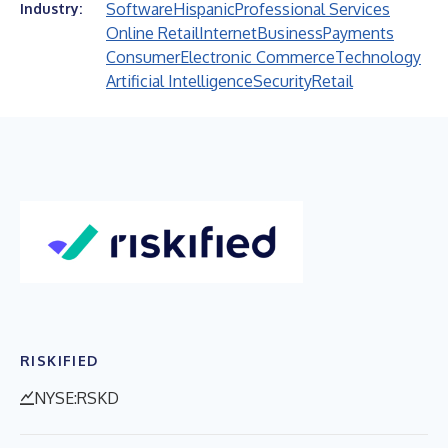
Software
Hispanic
Professional Services
Industry:
Online Retail
Internet
Business
Payments
Consumer
Electronic Commerce
Technology
Artificial Intelligence
Security
Retail
RISKIFIED
NYSE:RSKD