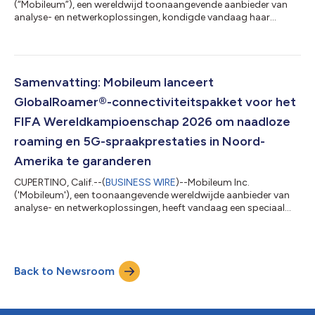
(“Mobileum”), een wereldwijd toonaangevende aanbieder van
analyse- en netwerkoplossingen, kondigde vandaag haar
uitbreidende rol aan in de activering van GSMA Industry
Services’ lancering van het VOLTIS (Voice over LTE
Interoperability & Testing Service) 5G Extension Verification
Program. Het nieuwe, uitgebreide programma gaat verder dan
het bestaande VoLTE/IMS verificatiekader om verificatie van
Samenvatting: Mobileum lanceert
5G-compatibiliteit te omvatten, zodat operato...
GlobalRoamer®-connectiviteitspakket voor het
FIFA Wereldkampioenschap 2026 om naadloze
roaming en 5G-spraakprestaties in Noord-
Amerika te garanderen
CUPERTINO, Calif.--(
BUSINESS WIRE
)--Mobileum Inc.
('Mobileum'), een toonaangevende wereldwijde aanbieder van
analyse- en netwerkoplossingen, heeft vandaag een speciaal
GlobalRoamer®-pakket aangekondigd voor het FIFA
Wereldkampioenschap 2026. Dit pakket is ontworpen om
mobiele netwerkoperators (MNO's) te helpen de
roaminggereedheid te valideren en hoogwaardige
Back to Newsroom
connectiviteit te handhaven tijdens een van 's werelds meest
veeleisende netwerkevenementen, waar serviceprestaties direct
van invloed zi...