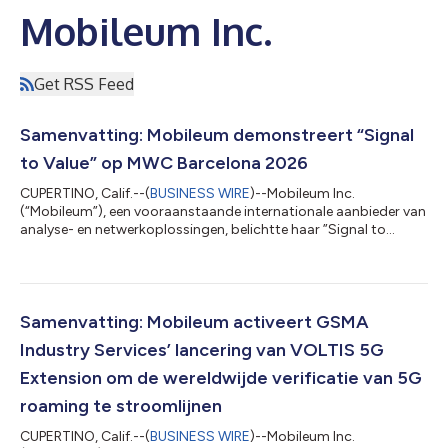
Mobileum Inc.
Get RSS Feed
Samenvatting: Mobileum demonstreert “Signal
to Value” op MWC Barcelona 2026
CUPERTINO, Calif.--(
BUSINESS WIRE
)--Mobileum Inc.
(“Mobileum”), een vooraanstaande internationale aanbieder van
analyse- en netwerkoplossingen, belichtte haar ”Signal to
Value”-visie op MWC Barcelona 2026 en demonstreerde hoe
telecom-operatoren netwerkgebeurtenissen kunnen omzetten
in inzicht, actie en omzet. Tijdens het evenement
demonstreerde Mobileum hoe operatoren haar Active
Intelligence Platform kunnen benutten om roamingprestaties te
Samenvatting: Mobileum activeert GSMA
verbeteren, verdedigingen tegen fraude en risico's te...
Industry Services’ lancering van VOLTIS 5G
Extension om de wereldwijde verificatie van 5G
roaming te stroomlijnen
CUPERTINO, Calif.--(
BUSINESS WIRE
)--Mobileum Inc.