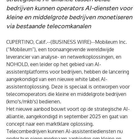
bedrijven kunnen operators AI-diensten voor
kleine en middelgrote bedrijven monetiseren
via bestaande telecomkanalen
CUPERTINO, Calif.--(
BUSINESS WIRE
)--
Mobileum Inc.
(“Mobileum”), een toonaangevende wereldwijde
leverancier van analyse- en netwerkoplossingen, en
NOHOLD, een leider op het gebied van AI-
assistentplatforms voor bedrijven, hebben de lancering
aangekondigd van een nieuwe white label AI-
assistentoplossing. Deze is speciaal is ontworpen voor
telecomoperators die kleine en middelgrote bedrijven
(kmo's/mkb's) bedienen.
Het nieuwe aanbod bouwt voort op de strategische AI-
alliantie,
aangekondigd
in september 2025 en gaat van
concept naar een marktklare oplossing.
Telecombedrijven kunnen AI-assistentiediensten nu
onder hun eigen merknaam aanbieden om kleine en