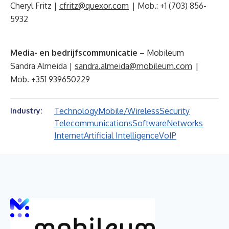
Cheryl Fritz |
cfritz@quexor.com
| Mob.: +1 (703) 856-
5932
Media- en bedrijfscommunicatie
– Mobileum
Sandra Almeida |
sandra.almeida@mobileum.com
|
Mob. +351 939650229
Technology
Mobile/Wireless
Security
Industry:
Telecommunications
Software
Networks
Internet
Artificial Intelligence
VoIP