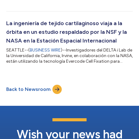
Platform Core Facility del Garvan Institute of Medical Research a
su programa de proveedores de servicios certificados
(Certified Service Provider, CSP). Esta alianza amplía el acceso a
servicios de secuenciación unicelular escalables y de alta
calidad en Australia, la región de Asia-Pacífico y otros
La ingeniería de tejido cartilaginoso viaja a la
mercados. El Garvan Institu...
órbita en un estudio respaldado por la NSF y la
NASA en la Estación Espacial Internacional
SEATTLE--(
BUSINESS WIRE
)--Investigadores del DELTA i Lab de
la Universidad de California, Irvine, en colaboración con la NASA,
están utilizando la tecnología Evercode Cell Fixation para
conservar muestras a bordo de la Estación Espacial
Internacional como parte de un estudio sobre ingeniería de
tejidos cartilaginosos en condiciones de microgravedad. Este
trabajo sin precedentes, que forma parte de un proyecto
Back to Newsroom
financiado por la National Science Foundation (NSF) y dirigido
por la Dra. Wendy Brown...
Wish your news had