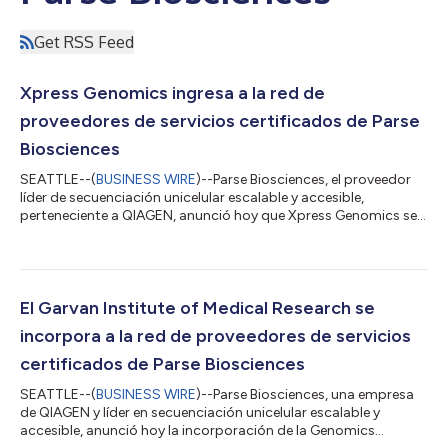
Get RSS Feed
Xpress Genomics ingresa a la red de
proveedores de servicios certificados de Parse
Biosciences
SEATTLE--(
BUSINESS WIRE
)--Parse Biosciences, el proveedor
líder de secuenciación unicelular escalable y accesible,
perteneciente a QIAGEN, anunció hoy que Xpress Genomics se
ha incorporado a su programa de Proveedores de Servicios
Certificados (CSP, por sus siglas en inglés), lo que convierte a la
empresa en la primera en hacerlo de la región nórdica. La
empresa, con sede en Estocolmo, ofrecerá a los investigadores
la cartera de secuenciación unicelular Evercode de Parse a
El Garvan Institute of Medical Research se
través de su línea de...
incorpora a la red de proveedores de servicios
certificados de Parse Biosciences
SEATTLE--(
BUSINESS WIRE
)--Parse Biosciences, una empresa
de QIAGEN y líder en secuenciación unicelular escalable y
accesible, anunció hoy la incorporación de la Genomics