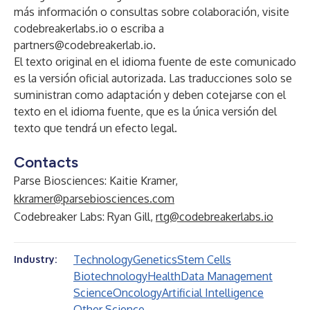
más información o consultas sobre colaboración, visite
codebreakerlabs.io
o escriba a
partners@codebreakerlab.io.
El texto original en el idioma fuente de este comunicado
es la versión oficial autorizada. Las traducciones solo se
suministran como adaptación y deben cotejarse con el
texto en el idioma fuente, que es la única versión del
texto que tendrá un efecto legal.
Contacts
Parse Biosciences: Kaitie Kramer,
kkramer@parsebiosciences.com
Codebreaker Labs: Ryan Gill,
rtg@codebreakerlabs.io
Technology
Genetics
Stem Cells
Industry:
Biotechnology
Health
Data Management
Science
Oncology
Artificial Intelligence
Other Science