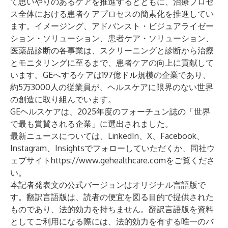
て思いやりのあるケアを推進するとともに、治療プロセ
ス全体における患者ケアプロセスの簡素化を推進してい
ます。イメージング、アドバンスト・ビジュアライゼー
ション・ソリューション、患者ケア・ソリューション、
医薬品診断の各事業は、スクリーニングと診断から治療
とモニタリングに至るまで、患者ケアの向上に貢献して
います。GEへするケアは197億ドル規模の企業であり、
約5万3000人の従業員が、ヘルスケアに限界のない世界
の創造に取り組んでいます。
GEヘルスケアは、
2025年度のフォーチュン誌の「世界
で最も賞賛される企業」
に選出されました。
最新ニュースについては、
LinkedIn
、
X
、
Facebook
、
Instagram
、
Insights
でフォローしていただくか、同社ウ
ェブサイト
https://www.gehealthcare.com
をご覧くださ
い。
本記者発表文の公式バージョンはオリジナル言語版で
す。翻訳言語版は、読者の便宜を図る目的で提供された
ものであり、法的効力を持ちません。翻訳言語版を資料
としてご利用になる際には、法的効力を有する唯一のバ