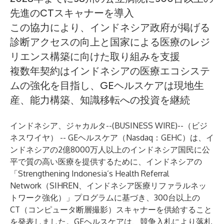
先進のCTスキャナーを導入
この協力により、インドネシア政府が掲げる
診断アクセスの向上と国家による医療のレジ
リエンス構築に向けた取り組みを支援
複数年契約はインドネシアの医療エコシステ
ムの強化を目指し、GEヘルスケアは現地生
産、能力構築、知識移転への投資を継続
インドネシア、ジャカルタ--(
BUSINESS WIRE
)--
（ビジ
ネスワイヤ） -- GEヘルスケア（Nasdaq：GEHC）は、イ
ンドネシアの2億8000万人以上のインドネシア国民に公
平で質の高い医療を提供するために、インドネシアの
「Strengthening Indonesia’s Health Referral
Network（SIHREN、インドネシア医療リファラルネッ
トワーク強化）」プログラムに基づき、300台以上の
CT（コンピュータ断層撮影）スキャナーを供給すること
を発表しました。GEヘルスケアは、競争入札により落札