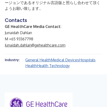
ージョンであるオリジナル言語版と照らし合わせて頂く
ようお願い致します。
Contacts
GE HealthCare Media Contact:
Junaidah Dahlan
M +65 93367798
Junaidah.dahlan@gehealthcare.com
General Health
Medical Devices
Hospitals
Industry:
Health
Health Technology