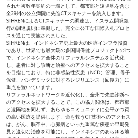
された複数年契約の一環として、都市部と遠隔地を含む
全38州の公立病院に先進CTスキャナーを納入します。
SIHRENによるCTスキャナーの調達は、イスラム開発銀
行の調達規則に準拠した、完全に公正な国際入札プロセ
スを通じて実施されました。
SIHRENは、インドネシア史上最大の医療インフラ投資
であり、世界でも最大級の多国間保健プロジェクトの1つ
で、インドネシア全体のリファラルシステムを近代化
し、患者に対し診断と治療へのアクセスを拡大すること
を目指しており、特に非感染性疾患（NCD）管理、母子
保健、パンデミックに対するレジリエンス（回復力）に
重点を置いています。
リファラルネットワークを近代化し、全州で先進診断へ
のアクセスを拡大することで、この協力関係は、都市部
と遠隔地を問わず、あらゆるコミュニティに公平かつ質
の高い医療を提供します。命を救うCT技術へのアクセス
は、がん、脳卒中、心臓病といった重篤な疾患の早期発
見と適切な治療を可能にし、インドネシアのあらゆる地