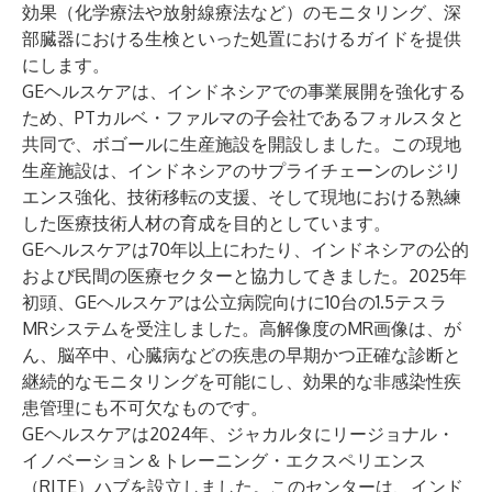
効果（化学療法や放射線療法など）のモニタリング、深
部臓器における生検といった処置におけるガイドを提供
にします。
GEヘルスケアは、インドネシアでの事業展開を強化する
ため、PTカルベ・ファルマの子会社であるフォルスタと
共同で、ボゴールに
生産施設を開設
しました。この現地
生産施設は、インドネシアのサプライチェーンのレジリ
エンス強化、技術移転の支援、そして現地における熟練
した医療技術人材の育成を目的としています。
GEヘルスケアは70年以上にわたり、インドネシアの公的
および民間の医療セクターと協力してきました。2025年
初頭、GEヘルスケアは公立病院向けに10台の1.5テスラ
MRシステムを受注しました。高解像度のMR画像は、が
ん、脳卒中、心臓病などの疾患の早期かつ正確な診断と
継続的なモニタリングを可能にし、効果的な非感染性疾
患管理にも不可欠なものです。
GEヘルスケアは2024年、ジャカルタに
リージョナル・
イノベーション＆トレーニング・エクスペリエンス
（RITE）ハブを設立
しました。このセンターは、インド