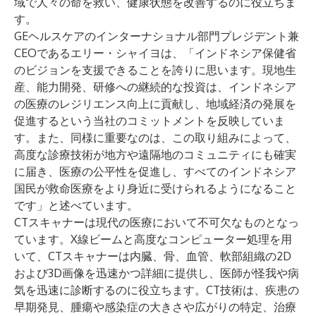
域で人々の命を救い、健康状態を改善するのに役立ちま
す。
GEヘルスケアのインターナショナル部門プレジデント兼
CEOであるエリー・シャイヨは、「インドネシア保健省
のビジョンを支援できることを誇りに思います。現地生
産、能力開発、研修への継続的な投資は、インドネシア
の医療のレジリエンス向上に貢献し、地域経済の発展を
促進するという当社のコミットメントを反映していま
す。また、同様に重要なのは、この取り組みによって、
高度な診療技術が地方や遠隔地のコミュニティにも確実
に届き、医療の公平性を促進し、すべてのインドネシア
国民が救命医療をより身近に受けられるようになること
です」と述べています。
CTスキャナーは現代の医療において不可欠なものとなっ
ています。X線ビームと高度なコンピューター処理を用
いて、CTスキャナーは内臓、骨、血管、軟部組織の2D
および3D画像を迅速かつ詳細に提供し、医師が怪我や病
気を迅速に診断するのに役立ちます。CT技術は、疾患の
早期発見、腫瘍や感染症の大きさや広がりの特定、治療