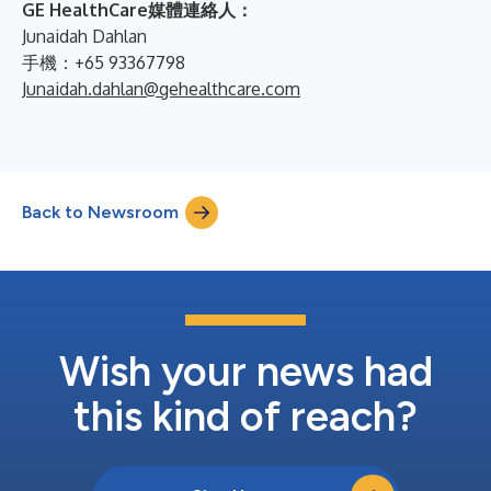
GE HealthCare媒體連絡人：
Junaidah Dahlan
手機：+65 93367798
Junaidah.dahlan@gehealthcare.com
Back to Newsroom
Wish your news had
this kind of reach?