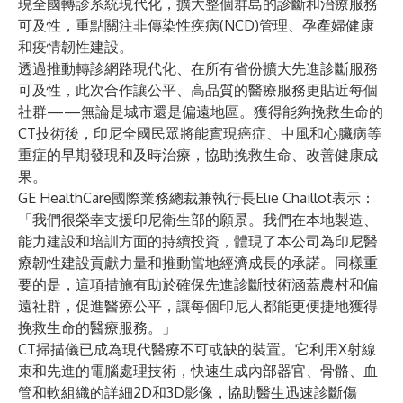
現全國轉診系統現代化，擴大整個群島的診斷和治療服務
可及性，重點關注非傳染性疾病(NCD)管理、孕產婦健康
和疫情韌性建設。
透過推動轉診網路現代化、在所有省份擴大先進診斷服務
可及性，此次合作讓公平、高品質的醫療服務更貼近每個
社群——無論是城市還是偏遠地區。獲得能夠挽救生命的
CT技術後，印尼全國民眾將能實現癌症、中風和心臟病等
重症的早期發現和及時治療，協助挽救生命、改善健康成
果。
GE HealthCare國際業務總裁兼執行長Elie Chaillot表示：
「我們很榮幸支援印尼衛生部的願景。我們在本地製造、
能力建設和培訓方面的持續投資，體現了本公司為印尼醫
療韌性建設貢獻力量和推動當地經濟成長的承諾。同樣重
要的是，這項措施有助於確保先進診斷技術涵蓋農村和偏
遠社群，促進醫療公平，讓每個印尼人都能更便捷地獲得
挽救生命的醫療服務。」
CT掃描儀已成為現代醫療不可或缺的裝置。它利用X射線
束和先進的電腦處理技術，快速生成內部器官、骨骼、血
管和軟組織的詳細2D和3D影像，協助醫生迅速診斷傷