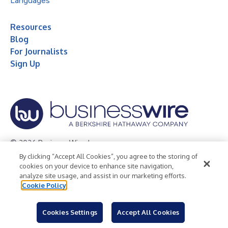
Languages
Resources
Blog
For Journalists
Sign Up
© 2026 Business Wire, Inc.
By clicking “Accept All Cookies”, you agree to the storing of
Privacy Policy
Cookie Policy
Accessibility Statement
cookies on your device to enhance site navigation,
analyze site usage, and assist in our marketing efforts.
Terms of Use
Legal
Cookie Policy
Cookies Settings
Accept All Cookies