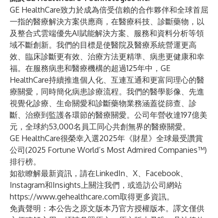
GE HealthCare致力於成為倍受信賴的合作夥伴和全球首屈
一指的醫療解決方案供應商，在醫療科技、診斷藥物，以
及整合式雲端優先AI賦能解決方案、服務和資料分析等領
域不斷創新。我們的目標是使醫院及醫療系統營運更高
效、臨床診斷更有效、治療方法更精準、病患更健康和幸
福。在服務病患和醫療機構的超過125年中，GE
HealthCare持續推進個人化、互連互通和更富同理心的醫
療關愛，同時簡化病患診療流程。我們的醫學影像、先進
視覺化診療、生命關愛和診斷藥物業務涵蓋從篩查、診
斷、治療到監護各環節的醫療關愛。公司年營收達197億美
元，全球約53,000名員工同心共創無界的醫療關愛。
GE HealthCare很榮幸入選
2025年《財星》全球最受讚賞
公司
(2025 Fortune World’s Most Admired Companies™)
排行榜。
如欲瞭解最新資訊，請在
LinkedIn
、
X
、
Facebook
、
Instagram
和
Insights
上關注我們，或造訪公司網站
https://www.gehealthcare.com
取得更多資訊。
免責聲明：本公告之原文版本乃官方授權版本。譯文僅供