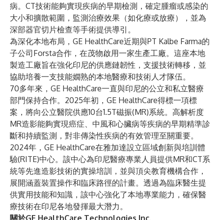
病。CT技術能夠實現疾病的早期檢測，確定腫瘤或感染的
大小和擴散範圍，監測治療效果（如化療或放療），並為
深部器官切片檢查等手術提供導引。
為深化本地布局，GE HealthCare近期與PT Kalbe Farma的
子公司Forsta合作，在茂物
啟用一家生產工廠
。這座本地
製造工廠旨在強化印尼的供應鏈韌性，支援技術轉移，並
協助培養一支技能嫺熟的本地醫療和技術人才隊伍。
70多年來，GE HealthCare一直與印尼的公立和私立醫療
部門保持合作。2025年初，GE HealthCare得標一項標
案，將向公立醫院供應10台1.5T磁振(MR)系統。高解析度
MR造影能夠實現癌症、中風和心臟病等疾病的早期精準診
斷和持續監測，對非傳染性疾病的有效管理至關重要。
2024年，GE HealthCare在雅加達
設立區域創新與培訓體
驗(RITE)中心
。該中心為印尼醫療專業人員提供MR和CT系
統等先進造影技術的實操培訓，並與頂尖教育機構合作，
展開涵蓋裝置操作和臨床路徑的計畫。透過為臨床醫生提
供實用技能和知識，該中心強化了本地專業能力，確保醫
療技術在印尼各地發揮最大潛力。
關於GE HealthCare Technologies Inc.