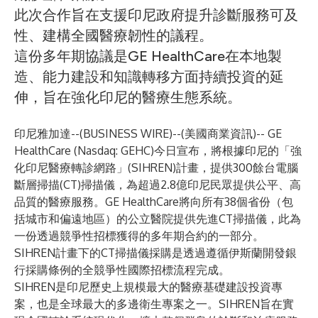
此次合作旨在支援印尼政府提升診斷服務可及
性、建構全國醫療韌性的議程。
這份多年期協議是GE HealthCare在本地製
造、能力建設和知識轉移方面持續投資的延
伸，旨在強化印尼的醫療生態系統。
印尼雅加達--(
BUSINESS WIRE
)--
(美國商業資訊)-- GE
HealthCare (Nasdaq: GEHC)今日宣布，將根據印尼的「強
化印尼醫療轉診網路」(SIHREN)計畫，提供300餘台電腦
斷層掃描(CT)掃描儀，為超過2.8億印尼民眾提供公平、高
品質的醫療服務。GE HealthCare將向所有38個省份（包
括城市和偏遠地區）的公立醫院提供先進CT掃描儀，此為
一份透過競爭性招標獲得的多年期合約的一部分。
SIHREN計畫下的CT掃描儀採購是透過遵循伊斯蘭開發銀
行採購條例的全競爭性國際招標流程完成。
SIHREN是印尼歷史上規模最大的醫療基礎建設投資專
案，也是全球最大的多邊衛生專案之一。SIHREN旨在實