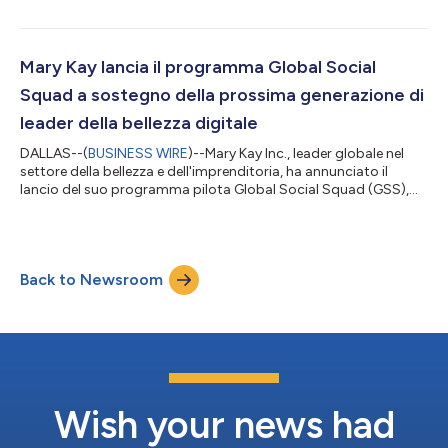
International, continuando la sua tradizione di eccellenza per il
quarto anno consecutivo. “Essere classificati primi al mondo
da Euromonitor per il quarto anno consecutivo costituisce una
straordinaria testimonianza dell'impatto delle nostre
Mary Kay lancia il programma Global Social
consulenti di...
Squad a sostegno della prossima generazione di
leader della bellezza digitale
DALLAS--(
BUSINESS WIRE
)--Mary Kay Inc., leader globale nel
settore della bellezza e dell'imprenditoria, ha annunciato il
lancio del suo programma pilota Global Social Squad (GSS),
un'iniziativa innovativa progettata per promuovere le
Independent Beauty Consultants (IBC) di Mary Kay come
promotrici digitali dinamiche del brand e storyteller sui social
media di nuova generazione. Pronto per il lancio in mercati
Back to Newsroom
selezionati a livello globale nel 2026, il programma pilota Global
Social Squad rappre...
Wish your news had