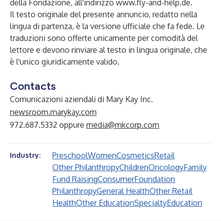
della Fondazione, all'indirizzo
www.fly-and-help.de
.
Il testo originale del presente annuncio, redatto nella
lingua di partenza, è la versione ufficiale che fa fede. Le
traduzioni sono offerte unicamente per comodità del
lettore e devono rinviare al testo in lingua originale, che
è l'unico giuridicamente valido.
Contacts
Comunicazioni aziendali di Mary Kay Inc.
newsroom.marykay.com
972.687.5332 oppure
media@mkcorp.com
Preschool
Women
Cosmetics
Retail
Industry:
Other Philanthropy
Children
Oncology
Family
Fund Raising
Consumer
Foundation
Philanthropy
General Health
Other Retail
Health
Other Education
Specialty
Education