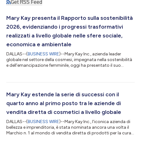
Get RSS Feed
Mary Kay presenta il Rapporto sulla sostenibilità
2026, evidenziando i progressi trasformativi
realizzati a livello globale nelle sfere sociale,
economica e ambientale
DALLAS--(
BUSINESS WIRE
)--Mary Kay Inc., azienda leader
globale nel settore della cosmesi, impegnata nella sostenibilità
e dell'emancipazione femminile, oggi ha presentato il suo
Rapporto sulla sostenibilità 2026, una panoramica dei
traguardi compiuti per raggiungere i suoi obiettivi per il 2030 e
una celebrazione del 2025 e degli ultimi successi dell'azienda
che continuano a promuovere il cambiamento positivo a livello
mondiale. Il rapporto annuale sottolinea la dedizione
Mary Kay estende la serie di successi con il
pluridecennale di Mary...
quarto anno al primo posto tra le aziende di
vendita diretta di cosmetici a livello globale
DALLAS--(
BUSINESS WIRE
)--Mary Kay Inc., l'iconica azienda di
bellezza e imprenditoria, è stata nominata ancora una volta il
Marchio n. 1 al mondo di vendita diretta di prodotti per la cura
della pelle e di cosmetici pigmentati1 da Euromonitor