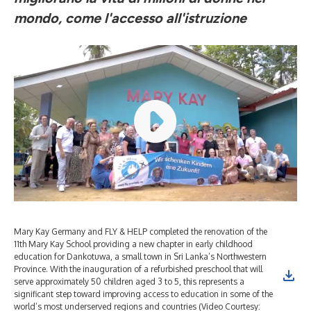
mondo, come l'accesso all'istruzione
Mary Kay Germany and FLY & HELP completed the renovation of the
Mar
11th Mary Kay School providing a new chapter in early childhood
tur
education for Dankotuwa, a small town in Sri Lanka’s Northwestern
to 
Province. With the inauguration of a refurbished preschool that will
adv
serve approximately 50 children aged 3 to 5, this represents a
pro
significant step toward improving access to education in some of the
opp
world’s most underserved regions and countries (Video Courtesy:
mul