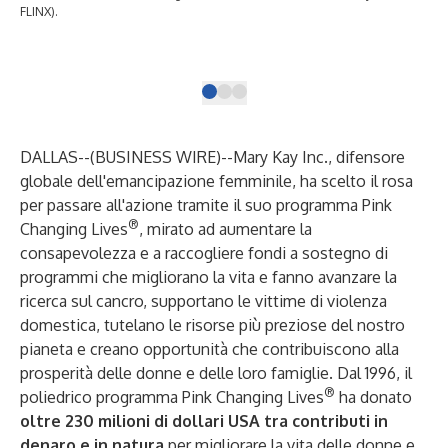
FLINX).
mil
wom
Cou
DALLAS--(
BUSINESS WIRE
)--
Mary Kay Inc., difensore
globale dell'emancipazione femminile, ha scelto il rosa
per passare all'azione tramite il suo programma Pink
®
Changing Lives
, mirato ad aumentare la
consapevolezza e a raccogliere fondi a sostegno di
programmi che migliorano la vita e fanno avanzare la
ricerca sul cancro, supportano le vittime di violenza
domestica, tutelano le risorse più preziose del nostro
pianeta e creano opportunità che contribuiscono alla
prosperità delle donne e delle loro famiglie. Dal 1996, il
®
poliedrico programma Pink Changing Lives
ha donato
oltre 230 milioni di dollari USA tra contributi in
denaro e in natura
per migliorare la vita delle donne e