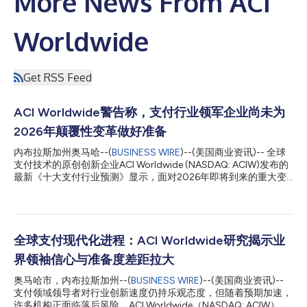
More News From ACI
Worldwide
Get RSS Feed
ACI Worldwide警告称，支付行业领军企业尚未为
2026年颠覆性变革做好准备
内布拉斯加州奥马哈--(
BUSINESS WIRE
)--(美国商业资讯)-- 全球
支付技术的原创创新企业ACI Worldwide (NASDAQ: ACIW)发布的
最新《十大支付行业预测》显示，面对2026年即将到来的重大变
革，全球多数支付行业领军企业尚未制定清晰的应对路线图。随着
AI驱动的智能技术、新一代身份验证方案和全新监管框架的落地，
再加上市场对即时、嵌入式、安全支付的需求激增，支付行业正迈
入结构性颠覆的新时代。然而，ACI近期发布的报告《转型中的支
付行业：变革时代的领导力》指出，仅有36%的支付行业高管制定
全球支付现代化进程：ACI Worldwide研究揭示业
了明确的长期现代化路线图，众多企业尚未形成清晰的转型战略愿
界领袖信心与准备度差距拉大
景。 ACI Worldwide首席战略与增长官Philip Bruno表示：“2026
年，支付行业的变革将不再是渐进式调整，而是结构性的颠覆。实
奥马哈市，内布拉斯加州--(
BUSINESS WIRE
)--(美国商业资讯)--
时支付现已成为行业基准，数字资产正进入受监管的生态系统，AI
支付领域领导者对行业创新速度仍持乐观态度，但随着预期加速，
则在重塑价值链的每一个环节。我们的研究发出明确警示：银行必
许多机构正面临落后风险。ACI Worldwide（NASDAQ: ACIW）和