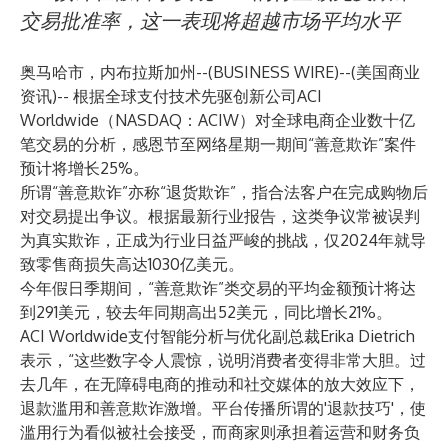
交易批准率，这一表现将超越市场平均水平
奥马哈市，内布拉斯加州--(
BUSINESS WIRE
)--
(美国商业
资讯)-- 根据全球支付技术先驱创新公司
ACI
Worldwide
（NASDAQ：ACIW）对全球电商企业数十亿
笔交易的分析，感恩节至网络星期一期间“善意欺诈”案件
预计将增长25%。
所谓“善意欺诈”亦称“退货欺诈”，指合法客户在完成购物后
对交易提出争议。根据最新
行业报告
，这类争议常被误判
为真实欺诈，正成为行业日益严峻的挑战，仅2024年就导
致零售商损失高达1030亿美元。
今年假日季期间，“善意欺诈”类交易的平均金额预计将达
到291美元，较去年同期高出52美元，同比增长21%。
ACI Worldwide支付智能分析与优化副总裁Erika Dietrich
表示，“这些数字令人震惊，说明消费者变得非常大胆。过
去几年，在无障碍电商的推动和社交媒体的放大效应下，
退款滥用和善意欺诈激增。平台传播所谓的'退款技巧'，使
滥用行为看似被社会接受，而商家则承担着运营和财务负