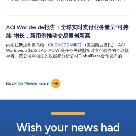
须有目标地推进现代化转型，实施智能协同调度，并大规模构建用
Globant联合发布的最新全球研究显示，信心指数与准备度之间的
户信任，否则就可能面临落于人后的风险。” 1. 银行业洗牌：并购
差距正在扩大，这一趋势或将决定2026年及以后的行业领导格
重组将区分领先者与落后者 2026...
局。 这份基于北美、欧洲、拉美、中东非洲及亚太地区500位行
业领袖调研的报告《转型中的支付：变革时代的领导力》
（Payments in Transition: Leadership in an era of
ACI Worldwide报告：全球实时支付业务量呈“可持
transformation）揭示：尽管69%的高管认为其所在机构属于支
续”增长，新用例推动交易量创新高
付领域领导者，但仅有不足半数（44%）表示支付创新是公司最
高管理层的优先事项。 这种认知落差源于多重障碍，且未来一年
内布拉斯加州奥马哈--(
BUSINESS WIRE
)--(美国商业资讯)-- ACI
将带来愈发高昂的代价。超过半数（55%）高管承认未能充分利用
Worldwide (NASDAQ: ACIW)是任务关键型实时支付软件的全球领
现有技术，44%将遗留系统视为创新最大阻碍。内部阻力加剧了
导者。该公司与领先的数据和分析公司GlobalData合作发布的
转型困境，53%的受访者指出文化壁垒是延缓变革的关键因素。
《2024年实时支付黄金期》(2024 Prime Time for Real-Time)报
由此形成的现代化进程鸿沟，使得雄心超越执行力，在技术与监管
告显示，全球实时支付已实现可持续增长，2023年实时支付交易
要求双重加速的背景下，机构...
量达到2662亿笔，同比增长42.2%。 往年报告多强调实时支付的
经济效益和世界各地消费者的接受程度，而今年的报告（现为第五
Back to Newsroom
期）则对一些全球领先的实时支付市场进行深度剖析，侧重研究这
些国家能够成功建立端到端实时支付生态系统背后的推动因素。报
告还显示，全球许多新进入市场的国家正迅速迎头赶上，世界各地
的立法者和央行纷纷推动实时支付的普及，力求从中获取经济效
益，同时提升本国公民的金融包容性。 关键研究结果一览 到2028
年，全球实时交易量预计将达到5751亿笔，复合年增长率(CAGR)
为16.7%（2023至2028年）。同样到2028年，实时支付量预计将
占全球所有电子支付量的27.1%。 印度继续主导全球实时支付市...
Wish your news had