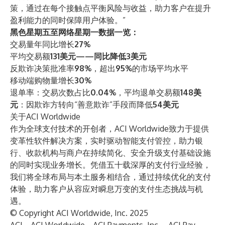
策，通过在每个接触点平衡风险与收益，助力客户在提升
盈利能力的同时保障用户体验。”
黑色星期五至网络星期一数据一览：
交易量年同比增长
27%
平均交易额
131美元——同比降低3美元
反欺诈决策批准率
98%
，超出
95%
的市场平均水平
移动端购物量增长
30%
退单率：交易次数占比
0.04%
，平均退单交易额
148美
元
：因欺诈方转向“善意欺诈”手段而降低
54美元
关于ACI Worldwide
作为全球支付技术的开创者，
ACI Worldwide
致力于提供
变革性软件解决方案，实时驱动智能支付管控，助力
银
行
、
收款机构
与
商户
在持续简化、
安全
升级支付基础设施
的同时实现业务增长。凭借五十载深厚的支付行业经验，
我们将全球布局与本土服务相结合，通过持续优化的支付
体验，助力客户从容应对瞬息万变的支付生态挑战与机
遇。
© Copyright ACI Worldwide, Inc. 2025