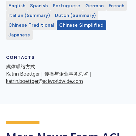
English
Spanish
Portuguese
German
French
Italian (Summary)
Dutch (Summary)
Chinese Traditional
Chinese Simplified
Japanese
CONTACTS
媒体联络方式
Katrin Boettger | 传播与企业事务总监 |
katrin.boettger@aciworldwide.com