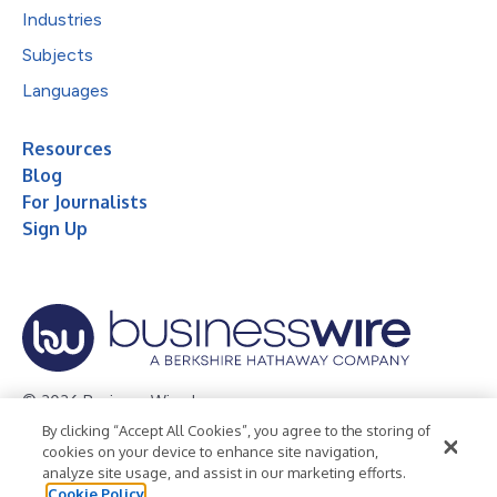
Industries
Subjects
Languages
Resources
Blog
For Journalists
Sign Up
© 2026 Business Wire, Inc.
By clicking “Accept All Cookies”, you agree to the storing of
Privacy Policy
Cookie Policy
Accessibility Statement
cookies on your device to enhance site navigation,
analyze site usage, and assist in our marketing efforts.
Terms of Use
Legal
Cookie Policy