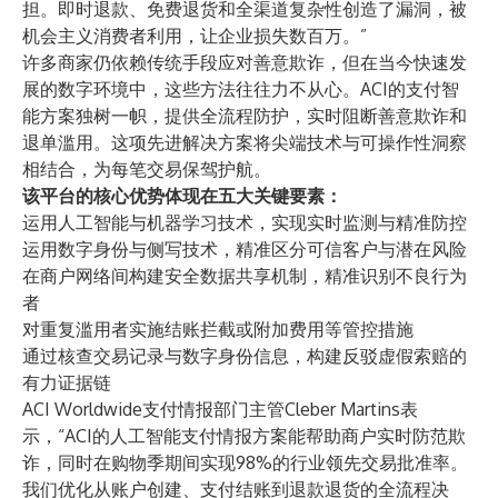
担。即时退款、免费退货和全渠道复杂性创造了漏洞，被
机会主义消费者利用，让企业损失数百万。”
许多商家仍依赖传统手段应对善意欺诈，但在当今快速发
展的数字环境中，这些方法往往力不从心。ACI的支付智
能方案独树一帜，提供全流程防护，实时阻断善意欺诈和
退单滥用。这项先进解决方案将尖端技术与可操作性洞察
相结合，为每笔交易保驾护航。
该平台的核心优势体现在五大关键要素：
运用人工智能与机器学习技术，实现实时监测与精准防控
运用数字身份与侧写技术，精准区分可信客户与潜在风险
在商户网络间构建安全数据共享机制，精准识别不良行为
者
对重复滥用者实施结账拦截或附加费用等管控措施
通过核查交易记录与数字身份信息，构建反驳虚假索赔的
有力证据链
ACI Worldwide支付情报部门主管Cleber Martins表
示，“ACI的人工智能支付情报方案能帮助商户实时防范欺
诈，同时在购物季期间实现98%的行业领先交易批准率。
我们优化从账户创建、支付结账到退款退货的全流程决