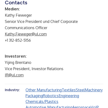
Contacts
Medien:
Kathy Fieweger
Senior Vice President und Chief Corporate
Communications Officer
Kathy.Fieweger@ul.com
+1 312-852-5156
Investoren:
Yijing Brentano
Vice President, Investor Relations
IR@ul.com
Other Manufacturing
Textiles
Steel
Machinery
Industry:
Packaging
Robotics
Engineering
Chemicals/Plastics
Automotive Manufacturing
Aerospace
VoIP