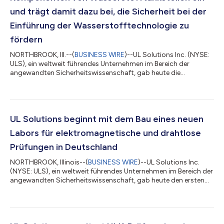
und trägt damit dazu bei, die Sicherheit bei der
Einführung der Wasserstofftechnologie zu
fördern
NORTHBROOK, Ill.--(
BUSINESS WIRE
)--UL Solutions Inc. (NYSE:
ULS), ein weltweit führendes Unternehmen im Bereich der
angewandten Sicherheitswissenschaft, gab heute die
Einführung neuer Sicherheitsprüfdienstleistungen für Ventile
und Zapfschläuche von Wasserstofftankstellen bekannt. Damit
unterstützt das Unternehmen Hersteller dabei, sich vor Risiken
wie Wasserstofflecks und Explosionen zu schützen, während die
weltweite Einführung der Wasserstofftechnologie – unter
UL Solutions beginnt mit dem Bau eines neuen
anderem bei Nutzfahrzeugen und...
Labors für elektromagnetische und drahtlose
Prüfungen in Deutschland
NORTHBROOK, Illinois--(
BUSINESS WIRE
)--UL Solutions Inc.
(NYSE: ULS), ein weltweit führendes Unternehmen im Bereich der
angewandten Sicherheitswissenschaft, gab heute den ersten
Spatenstich für ein neues Prüflabor für elektromagnetische
Verträglichkeit (EMV) und drahtlose Kommunikation in Neu-
Isenburg bekannt. Damit erweitert das Unternehmen seine
Prüfkapazitäten für große, leistungsstarke Industrieanlagen und