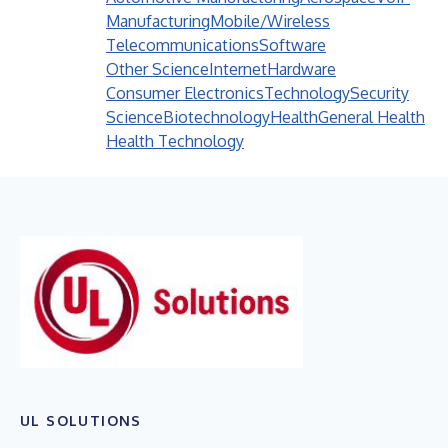
Manufacturing
Mobile/Wireless
Telecommunications
Software
Other Science
Internet
Hardware
Consumer Electronics
Technology
Security
Science
Biotechnology
Health
General Health
Health Technology
UL SOLUTIONS