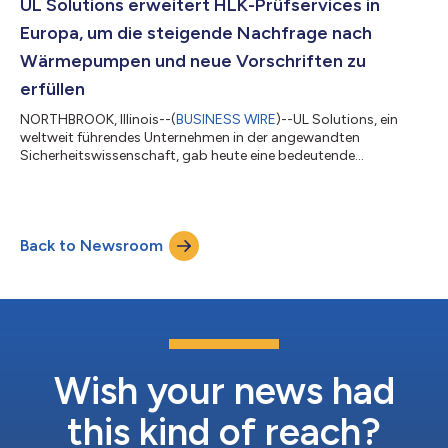
-geräte sowie für medizinische Produkte, Konsumgüter und
UL Solutions erweitert HLK-Prüfservices in
Automobilprodukte. „Unsere I...
Europa, um die steigende Nachfrage nach
Wärmepumpen und neue Vorschriften zu
erfüllen
NORTHBROOK, Illinois--(
BUSINESS WIRE
)--UL Solutions, ein
weltweit führendes Unternehmen in der angewandten
Sicherheitswissenschaft, gab heute eine bedeutende
Erweiterung seiner Prüfanlage für Heizungs-, Lüftungs- und
Klimatechnik (HLK) in Carugate, Italien, bekannt, um der stark
wachsenden europäischen Nachfrage nach umfassenden
Leistungs- und Sicherheitsprüfungen für Wärmepumpen
Back to Newsroom
gerecht zu werden. Die steigende Nachfrage ist durch die
allgemeine Einführung umweltfreundlicher Kältemittel und di...
Wish your news had
this kind of reach?