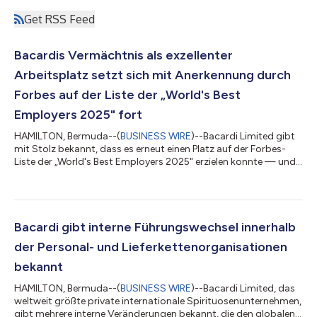
Get RSS Feed
Bacardis Vermächtnis als exzellenter
Arbeitsplatz setzt sich mit Anerkennung durch
Forbes auf der Liste der „World's Best
Employers 2025" fort
HAMILTON, Bermuda--(
BUSINESS WIRE
)--Bacardi Limited gibt
mit Stolz bekannt, dass es erneut einen Platz auf der Forbes-
Liste der „World's Best Employers 2025" erzielen konnte — und
beweist, dass großartige Menschen und eine hervorragende
Kultur niemals unmodern werden. Das Familienunternehmen ist
bereits zum wiederholten Male auf der Liste vertreten, die auf
mehr als 300.000 unabhängigen Umfragen beruht, die in über
50 Ländern durchgeführt wurden. Die Teilnehmer wurden
Bacardi gibt interne Führungswechsel innerhalb
befragt, ob sie ein Untern...
der Personal- und Lieferkettenorganisationen
bekannt
HAMILTON, Bermuda--(
BUSINESS WIRE
)--Bacardi Limited, das
weltweit größte private internationale Spirituosenunternehmen,
gibt mehrere interne Veränderungen bekannt, die den globalen