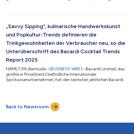
Ansatz des Unternehmens in Bezug auf
Führungskräfteentwicklung und sein Engagement für Talente
unterstreichen. Dave Ingram wurde zum Chief People & Business
Transformation Officer ernannt und ist damit verantwortlich
für die Umsetzung der nächsten Phase beim Aufbau einer
„Savvy Sipping“, kulinarische Handwerkskunst
zukunftsfähigen Organisation. In dieser Fu...
und Popkultur-Trends definieren die
Trinkgewohnheiten der Verbraucher neu, so die
Unterüberschrift des Bacardi Cocktail Trends
Report 2025
HAMILTON, Bermuda--(
BUSINESS WIRE
)--Bacardi Limited, das
größte in Privatbesitz befindliche internationale
Spirituosenunternehmen, hat den sechsten jährlichen Bacardi
Cocktail Trends Report veröffentlicht, der die fünf wichtigsten
Trends aufzeigt, die die Cocktailkultur und die
Spirituosenindustrie 2025 neu definieren werden. Der Bericht,
der in Zusammenarbeit mit The Future Laboratory (TFL) erstellt
Back to Newsroom
wurde, stützt sich auf Daten aus von Bacardi durchgeführten
und externen Untersuchungen, Verbra...