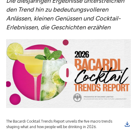
Die diesjährigen Ergebnisse unterstreichen
den Trend hin zu bedeutungsvolleren
Anlässen, kleinen Genüssen und Cocktail-
Erlebnissen, die Geschichten erzählen
The Bacardi Cocktail Trends Report unveils the five macro trends
The
shaping what and how people will be drinking in 2026.
peo