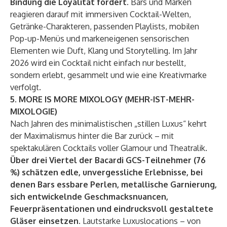
Bindung die Loyalität fördert.
Bars und Marken
reagieren darauf mit immersiven Cocktail-Welten,
Getränke-Charakteren, passenden Playlists, mobilen
Pop-up-Menüs und markeneigenen sensorischen
Elementen wie Duft, Klang und Storytelling. Im Jahr
2026 wird ein Cocktail nicht einfach nur bestellt,
sondern erlebt, gesammelt und wie eine Kreativmarke
verfolgt.
5. MORE IS MORE MIXOLOGY (MEHR-IST-MEHR-
MIXOLOGIE)
Nach Jahren des minimalistischen „stillen Luxus“ kehrt
der Maximalismus hinter die Bar zurück – mit
spektakulären Cocktails voller Glamour und Theatralik.
Über drei Viertel der Bacardi GCS-Teilnehmer (76
%) schätzen edle, unvergessliche Erlebnisse, bei
denen Bars essbare Perlen, metallische Garnierung,
sich entwickelnde Geschmacksnuancen,
Feuerpräsentationen und eindrucksvoll gestaltete
Gläser einsetzen.
Lautstarke Luxuslocations – von