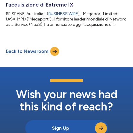
l'acquisizione di Extreme IX
BRISBANE, Australia--(
BUSINESS WIRE
)--Megaport Limited
(ASX: MP1) ("Megaport"), il fornitore leader mondiale di Network
as a Service (NaaS), ha annunciato oggi l'acquisizione di
Extreme IX, l'operatore leader indiano di punti di interscambio
Internet , da parte di Extreme Labs, un'azienda di ingegneria di
software e delle reti con sede in Bulgaria che ha incubato la
piattaforma Extreme IX. L'acquisizione estende la piattaforma
Back to Newsroom
globale di Megaport a uno dei mercati di infrastrutture digitali
in...
Wish your news had
this kind of reach?
Sign Up