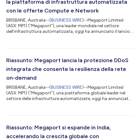
la piattaforma di infrastruttura automatizzata
con le offerte Compute e Network
BRISBANE, Australia--(
BUSINESS WIRE
)--Megaport Limited
(ASX: MP1) (“Megaport”), una leader mondiale nel settore
dell’infrastruttura automatizzata, oggi ha annunciato il lancio
di Megaport Storage, ampliando la propria piattaforma per
offrire servizi integrati di calcolo, rete e archiviazione. Megaport
Storage integra l’archiviazione cloud aziendale ad alte
prestazioni direttamente nel network Megaport e nella
piattaforma di calcolo Latitude.sh, offrendo alle aziende una
Riassunto: Megaport lancia la protezione DDoS
base unificata che copre...
integrata che consente la resilienza della rete
on-demand
BRISBANE, Australia--(
BUSINESS WIRE
)--Megaport Limited
(ASX: MP1) (“Megaport”), una piattaforma globale leader nel
settore delle infrastrutture automatizzate, oggi ha annunciato
il lancio di Megaport DDoS Protection. Questa nuova
funzionalità di sicurezza integrata per Megaport Internet
consente ai clienti di filtrare il traffico nocivo direttamente
all'interno della rete Megaport piuttosto che rinviarla attraverso
un servizio separato o esterno, per garantire la continuità
Riassunto: Megaport si espande in India,
operativa in contest...
accelerando la crescita globale con