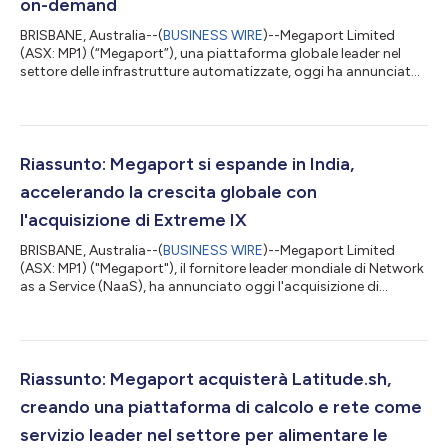
on-demand
BRISBANE, Australia--(
BUSINESS WIRE
)--Megaport Limited
(ASX: MP1) (“Megaport”), una piattaforma globale leader nel
settore delle infrastrutture automatizzate, oggi ha annunciato
il lancio di Megaport DDoS Protection. Questa nuova
funzionalità di sicurezza integrata per Megaport Internet
consente ai clienti di filtrare il traffico nocivo direttamente
all'interno della rete Megaport piuttosto che rinviarla attraverso
un servizio separato o esterno, per garantire la continuità
Riassunto: Megaport si espande in India,
operativa in contest...
accelerando la crescita globale con
l'acquisizione di Extreme IX
BRISBANE, Australia--(
BUSINESS WIRE
)--Megaport Limited
(ASX: MP1) ("Megaport"), il fornitore leader mondiale di Network
as a Service (NaaS), ha annunciato oggi l'acquisizione di
Extreme IX, l'operatore leader indiano di punti di interscambio
Internet , da parte di Extreme Labs, un'azienda di ingegneria di
software e delle reti con sede in Bulgaria che ha incubato la
piattaforma Extreme IX. L'acquisizione estende la piattaforma
globale di Megaport a uno dei mercati di infrastrutture digitali
Riassunto: Megaport acquisterà Latitude.sh,
in...
creando una piattaforma di calcolo e rete come
servizio leader nel settore per alimentare le