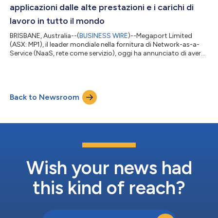
applicazioni dalle alte prestazioni e i carichi di
lavoro in tutto il mondo
BRISBANE, Australia--(
BUSINESS WIRE
)--Megaport Limited
(ASX: MP1), il leader mondiale nella fornitura di Network-as-a-
Service (NaaS, rete come servizio), oggi ha annunciato di aver
stretto un accordo per acquisire Latitude.sh, società leader
globale di Compute-as-a-Service che offre infrastruttura CPU e
GPU ad alte prestazioni on demand. Una volta completata
l'acquisizione, le capacità combinate creeranno una
Back to Newsroom
piattaforma globale che unisce la struttura privata di
connettività ad alta velocità d...
Wish your news had
this kind of reach?