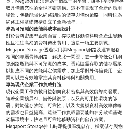
長，Megaport正演進為一個統一的平台，讓客戶能即時存
取具備擴充性的全球基礎架構。這不僅實現了全新的應用
場景，包括能強化網路韌性的儲存與備份策略，同時也為
網路主權基礎架構樹立了全新標準。」
專為可預測的效能與成本而設計
對於資料密集型企業而言，存取或移動資料時會產生變動
性且往往高昂的資料傳出費用，這是一項主要挑戰。
Megaport Storage透過採用與Megaport網路及運算服務
相同的專屬骨幹網路，解決此一問題，進一步降低公用網
際網路瓶頸與不可預測的成本。憑藉隨需存取的儲存層級
以對應不同的效能與定價需求，加上零對外傳輸費用，企
業可以更有效地掌控其資料移轉與相關費用。
專為現代企業工作負載打造
現代企業工作負載日益朝向資料密集與高效能導向發展。
隨著企業擴展AI、備份與復原，以及高可用性環境的部
署，對於儲存效能、可靠性，以及大規模資料高效率傳輸
的需求也日益提高。這些工作負載需要能夠在分散式基礎
架構環境中，快速且可靠地移動資料的儲存方案。
Megaport Storage推出時即提供區塊儲存、檔案儲存與物