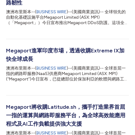
路韌性
澳洲布里斯本--(
BUSINESS WIRE
)--(美國商業資訊)-- 全球領先的
自動化基礎設施平台Megaport Limited (ASX: MP1)
（「Megaport」）今日宣布推出Megaport DDoS防護。這項全新
的內建安全功能適用於Megaport Internet，讓客戶能夠直接在
Megaport網路內過濾惡意流量，而無需透過獨立或外部服務進行
路由，從而確保關鍵任務的正常運行時間，同時不會增加額外的延
遲或路由複雜性。 隨著企業日益轉向分散式雲端環境，傳統的
DDoS緩解措施已難以跟上雲端與分散式基礎設施應用的步伐。標
Megaport進軍印度市場，透過收購Extreme IX加
準的ISP解決方案通常會採取丟棄所有流量並使服務離線的方式來
快全球成長
保護網路，而外部的第三方供應商則強制採用「安全繞道」，將流
量重新路由經過公共基礎設施，導致顯著的延遲與複雜性。
澳洲布里斯本--(
BUSINESS WIRE
)--(美國商業資訊)-- 全球首屈一
Megaport DDoS防護透過將網路原生防護直接整合至Megaport網
指的網路即服務(NaaS)供應商Megaport Limited (ASX: MP1)
路中，消除了這些挑戰，縮小了基本 ISP 工具與複雜企業級安全解
(“Megaport”)今日宣布，已從總部位於保加利亞的軟體與網路工程
決方案之間的差距。透過將防護與私有網路路徑保持內嵌一致，流
公司、育成Extreme IX平台的Extreme Labs手中收購印度首屈一指
量得以維持在原定路徑上而不被轉向，即使在遭受攻擊期間也能保
的網際網路交換中心營運商Extreme IX。此次收購將Megaport的
持巔峰效能。 Megaport執...
全球平台擴張至全球成長最快的數位基礎設施市場之一，並支援公
司在亞太地區提供可擴充、高效能連網服務的策略。 透過此次收
購，Megaport將進駐印度主要城市的七大網際網路交換中心：德
Megaport將收購Latitude.sh，攜手打造業界首屈
里、加爾各答、海德拉巴、金奈、邦加羅爾、孟買和浦那，連接
一指的運算與網路即服務平台，為全球高效能應用
40多個資料中心和400多家客戶。這一措施將Megaport原計劃的
市場進入時間提前了近三年，同時吸納了一支經驗豐富的本地團
程式及AI工作負載提供強大支援
隊，涵蓋營運、支援、銷售、財務和管理等領域，為快速整合和未
澳洲布里斯本--(
BUSINESS WIRE
)--(美國商業資訊)-- 全球首屈一
來成長提供保障。 印度境內的Extreme IX網路將被整合至