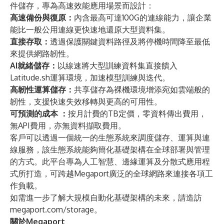
件儲存，專為高速效能應用場景而設計：
高速備份與復原：
內含最高可達100G的連線能力，讓企業
能比一般公用連線更快速地還原大型資料集。
直接存取：
透過保護關鍵資料路徑及將停機時間降至最低
來提供網路韌性。
AI就緒儲存：
以線速將大型訓練資料集直接饋入
Latitude.sh運算環境，加速模型訓練與迭代。
高韌性運算儲存：
共享儲存為裸機環境增添宛如雲端般的
韌性，支援快速失效移轉與更高的可用性。
可預測的成本
：
按月計費的TB定價，零資料傳出費用，
無API費用，亦無資料擷取費用。
客戶可以透過一個統一的生態系統來調度儲存、運算與連
線服務，該生態系統能夠簡化基礎架構在全球部署與管理
的方式。此平台專為人工智慧、邊緣運算及分散式應用程
式所打造，可跨越Megaport廣泛的全球網路來連接各項工
作負載。
如需進一步了解大規模自動化基礎架構的未來，請造訪
megaport.com/storage
。
關於Megaport