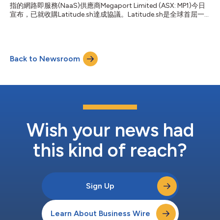
指的網路即服務(NaaS)供應商Megaport Limited (ASX: MP1)今日
Megaport的全球平台，未來數月將分階段推出Megaport的各類服
宣布，已就收購Latitude.sh達成協議。Latitude.sh是全球首屈一
務，包括雲端連網、資料中心互連、虛擬邊緣和運算服務。此...
指的運算即服務公司，可按需提供高效能CPU與GPU基礎架構。 收
購完成後，雙方將整合核心能力，打造一個全球平台——將
Megaport的私有高速連接架構與Latitude.sh的運算基礎架構相結
合，協助企業在26個國家的1000多個資料中心快速部署關鍵工作
Back to Newsroom
負載並實現互連互通。 Megaport執行長Michael Reid表示：「全
球大型企業長期依賴Megaport實現資料中心與雲端的順暢工作負
載移轉。透過整合Latitude.sh，我們將這一承諾從網路延伸至高效
能最佳化運算領域，與雲端服務商形成互補。透過攜手合作，我們
不僅將服務于龐大的傳統運算市場，還將進軍爆發式成長的AI基礎
架構領域和超高速發展的推理市場。」 Latitude.sh執行長Gui
Soubihe補充說道：「這是一次絕佳的機會，能讓我們可按需部署
專用CPU和GPU的運算平台...
Wish your news had
this kind of reach?
Sign Up
Learn About Business Wire