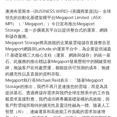
澳洲布里斯本--(
BUSINESS WIRE
)--
(美國商業資訊)-- 全球
領先的自動化基礎架構平台Megaport Limited（ASX:
MP1）（「Megaport」）今日宣布推出Megaport
Storage，進一步擴展其平台以提供整合式的運算、網路
和儲存服務。
Megaport Storage將高效能的企業級雲端儲存直接整合至
Megaport網路與Latitude.sh運算平台中，為企業提供涵蓋
IT 基礎架構三大核心支柱（運算、網路與儲存）的統一基
石。此服務的推出標誌著Megaport發展歷程中的關鍵里程
碑，無論客戶在何處營運，都能提供可預測的成本、無縫
的擴充性以及直接的資料存取。
Megaport執行長Michael Reid表示：「隨著Megaport
Storage的推出，我們不再只是連接您的雲端，而是為其
提供基石。透過將儲存需求與我們全球生態系中的工作負
載需求直接對應，我們成功將專屬基礎架構的高效能，與
客戶對雲端所期待的擴充性及靈活性融為一體。隨著人工
智慧（AI）、邊緣運算和高效能工作負載的需求加速增